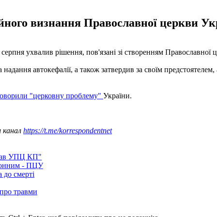
йного визнання Православної церкви Ук
8 серпня ухвалив рішення, пов'язані зі створенням Православної
надання автокефалії, а також затвердив за своїм предстоятелем,
бговорили "церковну проблему"
України.
ш канал
https://t.me/korrespondentnet
лав УПЦ КП"
конним - ПЦУ
 до смерті
 про травми