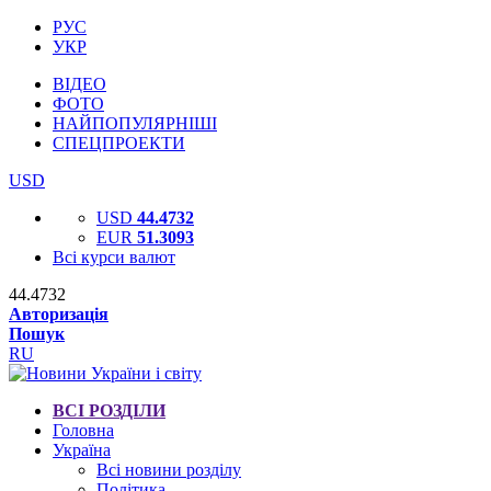
РУС
УКР
ВІДЕО
ФОТО
НАЙПОПУЛЯРНІШІ
СПЕЦПРОЕКТИ
USD
USD
44.4732
EUR
51.3093
Всі курси валют
44.4732
Авторизація
Пошук
RU
ВСІ РОЗДІЛИ
Головна
Україна
Всі новини розділу
Політика