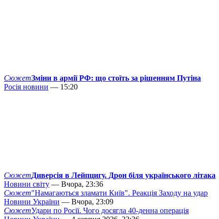
Сюжет
Зміни в армії РФ: що стоїть за рішенням Путіна
Росія новини
— 15:20
Сюжет
Диверсія в Лейпцигу. Дрон біля українського літака
Новини світу
— Вчора, 23:36
Сюжет
"Намагаються зламати Київ". Реакція Заходу на удар
Новини України
— Вчора, 23:09
Сюжет
Удари по Росії. Чого досягла 40-денна операція