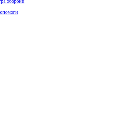
стра оборони
 допомоги