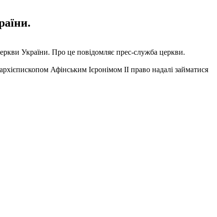
раїни.
 церкви України. Про це повідомляє прес-служба церкви.
 архієпископом Афінським Ієронімом II право надалі займатися