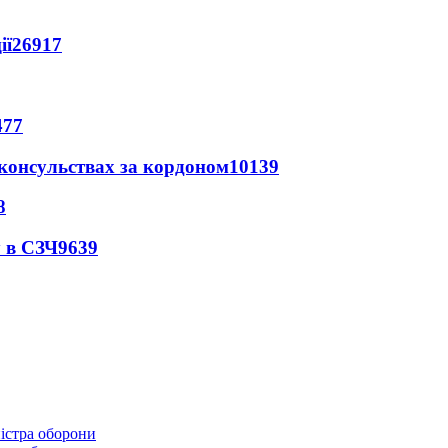
ії
26917
477
 консульствах за кордоном
10139
8
 в СЗЧ
9639