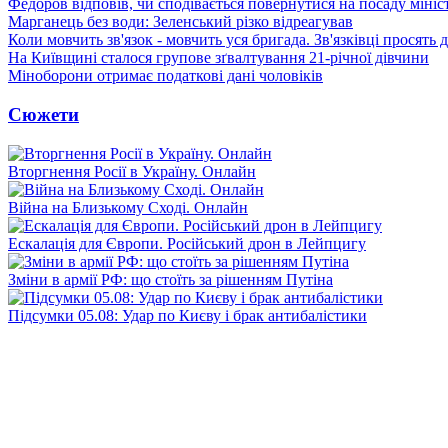
Федоров відповів, чи сподівається повернутися на посаду міні
Марганець без води: Зеленський різко відреагував
Коли мовчить зв'язок - мовчить уся бригада. Зв'язківці просять
На Київщині сталося групове зґвалтування 21-річної дівчини
Міноборони отримає податкові дані чоловіків
Сюжети
Вторгнення Росії в Україну. Онлайн
Війна на Близькому Сході. Онлайн
Ескалація для Європи. Російський дрон в Лейпцигу
Зміни в армії РФ: що стоїть за рішенням Путіна
Підсумки 05.08: Удар по Києву і брак антибалістики