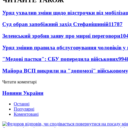
Уряд ухвалив зміни щодо відстрочки від мобілізац
Суд обрав запобіжний захід Стефанішиній
11787
Зеленський зробив заяву про мирні переговори
10
Уряд змінив правила обслуговування чоловіків у
"Медові пастки": СБУ попередила військових
994
Майора ВСП викрили на "допомозі" військовому
Читати коментарі
Новини України
Останні
Популярні
Коментовані