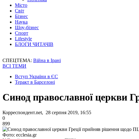
Місто
Світ
Бізнес
Наука
Шоу-бізнес
Спорт
Lifestyle
БЛОГИ ЧИТАЧІВ
СПЕЦТЕМА:
Війна в Ірані
ВСІ ТЕМИ
Вступ України в ЄС
Теракт в Барселоні
Синод православної церкви Г
Корреспондент.net, 28 серпня 2019, 16:55
0
899
Фото: ecclesia.gr