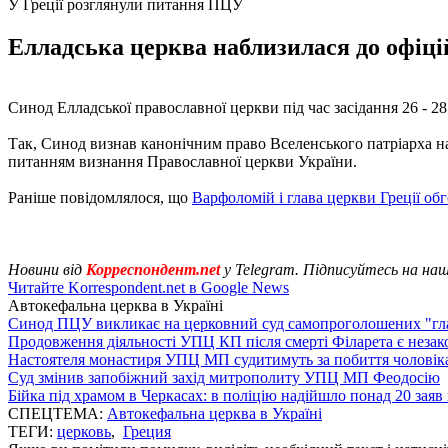
У Греції розглянули питання ПЦУ
Елладська церква наблизилася до офіці
Синод Елладської православної церкви під час засідання 26 - 2
Так, Синод визнав канонічним право Вселенського патріарха на 
питанням визнання Православної церкви України.
Раніше повідомлялося, що
Варфоломій і глава церкви Греції о
Новини від
Корреспондент.net
у Telegram. Підписуйтесь на на
Читайте Korrespondent.net в Google News
Автокефальна церква в Україні
Синод ПЦУ викликає на церковний суд самопроголошених "г
Продовження діяльності УПЦ КП після смерті Філарета є неза
Настоятеля монастиря УПЦ МП судитимуть за побиття чоловіка
Суд змінив запобіжний захід митрополиту УПЦ МП Феодосію
Бійка під храмом в Черкасах: в поліцію надійшло понад 20 заяв
СПЕЦТЕМА:
Автокефальна церква в Україні
ТЕГИ:
церковь
,
Греция