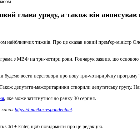
часом
вий глава уряду, а також він анонсував 
м найближчих тижнів. Про це сказав новий прем'єр-міністр Оле
ограма з МВФ на три-чотири роки. Гончарук заявив, що основою 
ми будемо вести переговори про нову три-чотирирічну програму", 
 Також депутати-мажоритарники створили депутатську групу. Наз
ня
, яке може затягнутися до ранку 30 серпня.
ш канал
https://t.me/korrespondentnet
.
ь Ctrl + Enter, щоб повідомити про це редакцію.