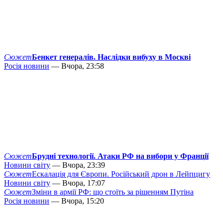
Сюжет
Бенкет генералів. Наслідки вибуху в Москві
Росія новини
— Вчора, 23:58
Сюжет
Брудні технології. Атаки РФ на вибори у Франції
Новини світу
— Вчора, 23:39
Сюжет
Ескалація для Європи. Російський дрон в Лейпцигу
Новини світу
— Вчора, 17:07
Сюжет
Зміни в армії РФ: що стоїть за рішенням Путіна
Росія новини
— Вчора, 15:20