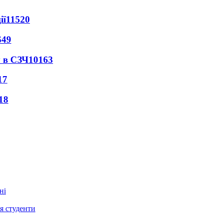
ії
11520
649
 в СЗЧ
10163
17
18
ся студенти