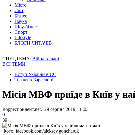
Місто
Світ
Бізнес
Наука
Шоу-бізнес
Спорт
Lifestyle
БЛОГИ ЧИТАЧІВ
СПЕЦТЕМА:
Війна в Ірані
ВСІ ТЕМИ
Вступ України в ЄС
Теракт в Барселоні
Місія МВФ приїде в Київ у на
Корреспондент.net, 29 серпня 2019, 18:03
0
89
Фото: facebook.com/aleksey.goncharuk