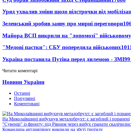
Уряд ухвалив зміни щодо відстрочки від мобілізац
Зеленський зробив заяву про мирні переговори
10
Майора ВСП викрили на "допомозі" військовому
"Медові пастки": СБУ попередила військових
101
Україна поставила Путіна перед дилемою - ЗМІ
99
Читати коментарі
Новини України
Останні
Популярні
Коментовані
На Миколаївщині вибухнув металобрухт: є загиблий і поранені
"Сувенір" із фронту: під Рівним через вибух гранати скалічили
Командира артдивізіону викрили на збуті тротилу