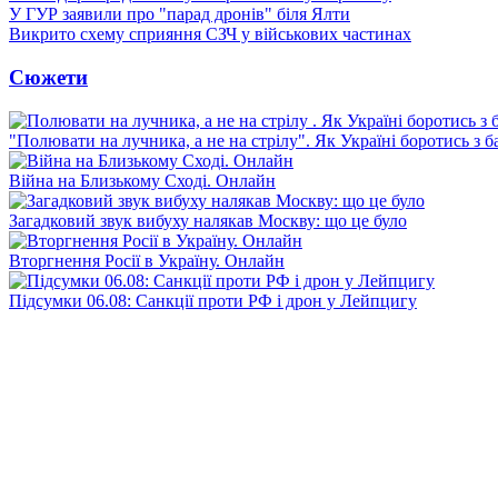
У ГУР заявили про "парад дронів" біля Ялти
Викрито схему сприяння СЗЧ у військових частинах
Сюжети
"Полювати на лучника, а не на стрілу". Як Україні боротись з 
Війна на Близькому Сході. Онлайн
Загадковий звук вибуху налякав Москву: що це було
Вторгнення Росії в Україну. Онлайн
Підсумки 06.08: Санкції проти РФ і дрон у Лейпцигу