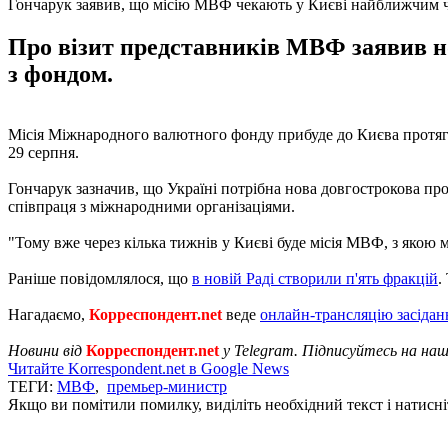
Гончарук заявив, що місію МВФ чекають у Києві найближчим 
Про візит представників МВФ заявив но
з фондом.
Місія Міжнародного валютного фонду прибуде до Києва протяго
29 серпня.
Гончарук зазначив, що Україні потрібна нова довгострокова пр
співпраця з міжнародними організаціями.
"Тому вже через кілька тижнів у Києві буде місія МВФ, з якою 
Раніше повідомлялося, що
в новій Раді створили п'ять фракцій
.
Нагадаємо,
Корреспондент.net
веде
онлайн-трансляцію засідан
Новини від
Корреспондент.net
у Telegram. Підписуйтесь на на
Читайте Korrespondent.net в Google News
ТЕГИ:
МВФ
,
премьер-министр
Якщо ви помітили помилку, виділіть необхідний текст і натисніт