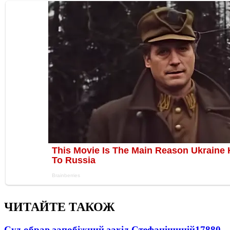
ЧИТАЙТЕ ТАКОЖ
Суд обрав запобіжний захід Стефанішиній
17880