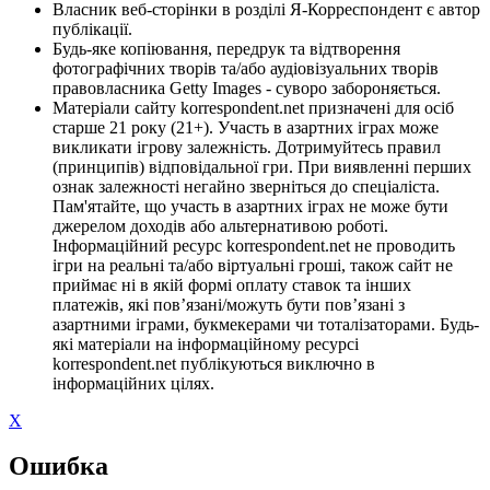
Власник веб-сторінки в розділі Я-Корреспондент є автор
публікації.
Будь-яке копіювання, передрук та відтворення
фотографічних творів та/або аудіовізуальних творів
правовласника Getty Images - суворо забороняється.
Матеріали сайту korrespondent.net призначені для осіб
старше 21 року (21+). Участь в азартних іграх може
викликати ігрову залежність. Дотримуйтесь правил
(принципів) відповідальної гри. При виявленні перших
ознак залежності негайно зверніться до спеціаліста.
Пам'ятайте, що участь в азартних іграх не може бути
джерелом доходів або альтернативою роботі.
Інформаційний ресурс korrespondent.net не проводить
ігри на реальні та/або віртуальні гроші, також сайт не
приймає ні в якій формі оплату ставок та інших
платежів, які пов’язані/можуть бути пов’язані з
азартними іграми, букмекерами чи тоталізаторами. Будь-
які матеріали на інформаційному ресурсі
korrespondent.net публікуються виключно в
інформаційних цілях.
X
Ошибка