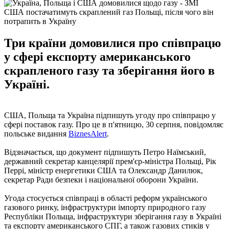
США постачатимуть скраплений газ Польщі, після чого він
потрапить в Україну
Три країни домовилися про співпрацю
у сфері експорту американського
скрапленого газу та зберігання його в
Україні.
США, Польща та Україна підпишуть угоду про співпрацю у
сфері поставок газу. Про це в п'ятницю, 30 серпня, повідомляє
польське видання
BiznesAlert
.
Відзначається, що документ підпишуть Петро Наїмський,
державний секретар канцелярії прем'єр-міністра Польщі, Рік
Перрі, міністр енергетики США та Олександр Данилюк,
секретар Ради безпеки і національної оборони України.
Угода стосується співпраці в області реформ українського
газового ринку, інфраструктури імпорту природного газу
Республіки Польща, інфраструктури зберігання газу в Україні
та експорту американського СПГ, а також газових стиків у