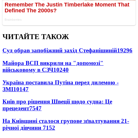
ЧИТАЙТЕ ТАКОЖ
Суд обрав запобіжний захід Стефанішиній
19296
Майора ВСП викрили на "допомозі"
військовому в СЗЧ
10240
Україна поставила Путіна перед дилемою -
ЗМІ
10147
Київ про рішення Швеції щодо судна: Це
прецедент
7547
На Київщині сталося групове зґвалтування 21-
річної дівчини
7152