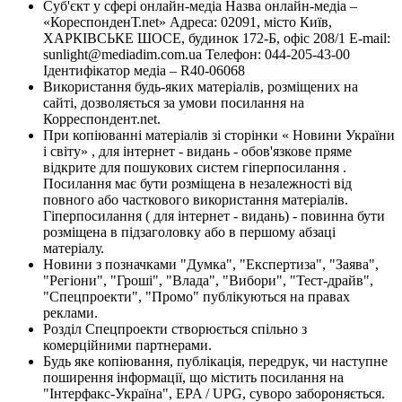
Суб'єкт у сфері онлайн-медіа Назва онлайн-медіа –
«КореспонденТ.net» Адреса: 02091, місто Київ,
ХАРКІВСЬКЕ ШОСЕ, будинок 172-Б, офіс 208/1 E-mail:
sunlight@mediadim.com.ua
Телефон: 044-205-43-00
Ідентифікатор медіа – R40-06068
Використання будь-яких матеріалів, розміщених на
сайті, дозволяється за умови посилання на
Корреспондент.net.
При копіюванні матеріалів зі сторінки « Новини України
і світу» , для інтернет - видань - обов'язкове пряме
відкрите для пошукових систем гіперпосилання .
Посилання має бути розміщена в незалежності від
повного або часткового використання матеріалів.
Гіперпосилання ( для інтернет - видань) - повинна бути
розміщена в підзаголовку або в першому абзаці
матеріалу.
Новини з позначками "Думка", "Експертиза", "Заява",
"Регіони", "Гроші", "Влада", "Вибори", "Тест-драйв",
"Спецпроекти", "Промо" публікуються на правах
реклами.
Розділ Спецпроекти створюється спільно з
комерційними партнерами.
Будь яке копіювання, публікація, передрук, чи наступне
поширення інформації, що містить посилання на
"Інтерфакс-Україна", EPA / UPG, суворо забороняється.