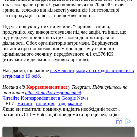
так само брали гроші. Суми коливалися від 20 до 30 тисяч
гривень, залежно від кількості учасників і виготовленої
"агітпродукції" тощо", - повідомляє поліція.
Під час обшуків у них вилучили: "чорнові" записи,
продукцію, яку використовували під час акцій, та інше, що
підтверджує причетність цих людей до протиправної
діяльності. Обох організаторів затримали. Вирішується
питання про повідомлення їм про підозру у вчиненні
кримінального злочину, передбаченого ч.1 ст.376 КК
(втручання в діяльність судових органів).
Нагадаємо, що раніше
в Хмельницькому на сходці авторитетів
затримано 19 осіб
.
Новини від
Корреспондент.net
у Telegram. Підписуйтесь на
наш канал
https://t.me/korrespondentnet
.
Читайте Korrespondent.net в Google News
ТЕГИ:
митинг
,
полиция
,
задержание
Якщо ви помітили помилку, виділіть необхідний текст і
натисніть Ctrl + Enter, щоб повідомити про це редакцію.