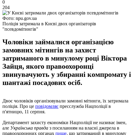
0
204
Фото: npu.gov.ua
Поліція затримала в Києві двох організаторів
"псевдомітингів"
Чоловіки займалися організацією
замовних мітингів на захист
затриманого в минулому році Віктора
Зайця, якого правоохоронці
звинувачують у збиранні компромату і
шантажі посадових осіб.
Двоє чоловіків організовували замовні мітинги, їх затримала
поліція. Про це
повідомляє
пресслужба Нацполіції в
п'ятницю, 11 серпня.
Департамент захисту економіки Нацполіції не називає імен,
але
Українська правда
з посиланням на власні джерела в
правоохоронних органах
пише
, що затриманий в минулому