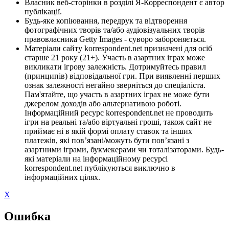
Власник веб-сторінки в розділі Я-Корреспондент є автор
публікації.
Будь-яке копіювання, передрук та відтворення
фотографічних творів та/або аудіовізуальних творів
правовласника Getty Images - суворо забороняється.
Матеріали сайту korrespondent.net призначені для осіб
старше 21 року (21+). Участь в азартних іграх може
викликати ігрову залежність. Дотримуйтесь правил
(принципів) відповідальної гри. При виявленні перших
ознак залежності негайно зверніться до спеціаліста.
Пам'ятайте, що участь в азартних іграх не може бути
джерелом доходів або альтернативою роботі.
Інформаційний ресурс korrespondent.net не проводить
ігри на реальні та/або віртуальні гроші, також сайт не
приймає ні в якій формі оплату ставок та інших
платежів, які пов’язані/можуть бути пов’язані з
азартними іграми, букмекерами чи тоталізаторами. Будь-
які матеріали на інформаційному ресурсі
korrespondent.net публікуються виключно в
інформаційних цілях.
X
Ошибка