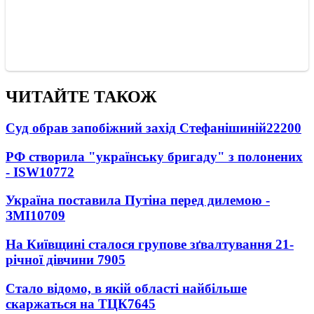
ЧИТАЙТЕ ТАКОЖ
Суд обрав запобіжний захід Стефанішиній
22200
РФ створила "українську бригаду" з полонених
- ISW
10772
Україна поставила Путіна перед дилемою -
ЗМІ
10709
На Київщині сталося групове зґвалтування 21-
річної дівчини
7905
Стало відомо, в якій області найбільше
скаржаться на ТЦК
7645