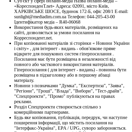
Суб'єкт у сфері онлайн-медіа Назва онлайн-медіа –
«КореспонденТ.net» Адреса: 02091, місто Київ,
ХАРКІВСЬКЕ ШОСЕ, будинок 172-Б, офіс 208/1 E-mail:
sunlight@mediadim.com.ua
Телефон: 044-205-43-00
Ідентифікатор медіа – R40-06068
Використання будь-яких матеріалів, розміщених на
сайті, дозволяється за умови посилання на
Корреспондент.net.
При копіюванні матеріалів зі сторінки « Новини України
і світу» , для інтернет - видань - обов'язкове пряме
відкрите для пошукових систем гіперпосилання .
Посилання має бути розміщена в незалежності від
повного або часткового використання матеріалів.
Гіперпосилання ( для інтернет - видань) - повинна бути
розміщена в підзаголовку або в першому абзаці
матеріалу.
Новини з позначками "Думка", "Експертиза", "Заява",
"Регіони", "Гроші", "Влада", "Вибори", "Тест-драйв",
"Спецпроекти", "Промо" публікуються на правах
реклами.
Розділ Спецпроекти створюється спільно з
комерційними партнерами.
Будь яке копіювання, публікація, передрук, чи наступне
поширення інформації, що містить посилання на
"Інтерфакс-Україна", EPA / UPG, суворо забороняється.