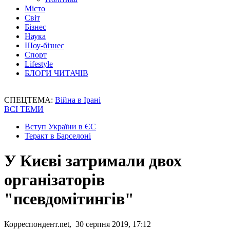
Місто
Світ
Бізнес
Наука
Шоу-бізнес
Спорт
Lifestyle
БЛОГИ ЧИТАЧІВ
СПЕЦТЕМА:
Війна в Ірані
ВСІ ТЕМИ
Вступ України в ЄС
Теракт в Барселоні
У Києві затримали двох
організаторів
"псевдомітингів"
Корреспондент.net, 30 серпня 2019, 17:12