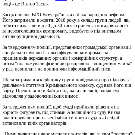
році - це Віктор Заєць.
Заєць очолює ВГО Всеукраїнська спілка народних реформ.
Його затримали в жовтні 2018 року в складі групи людей, які
нібито вимагали від 20 до 30 тисяч гривень з посадових осіб
за нерозголошення компромату, видобутого під виглядом
антикорупційної діяльності.
За твердженням поліції, представники громадської організації
спеціально шукали і фальсифікували компромат на
працівників державних органів і комерційних структур, а
потім "погрожували фізичною розправою і знищенням майна"
у разі невиплат і не припиняли інформаційний тиск.
Після затримання керівнику групи повідомили про підозру за
декількома статтями Кримінального кодексу, суд взяв його під
варту. Представники Зайця подавали апеляції, однак суд
відмовляв у задоволенні їхніх вимог.
За твердженням поліції, щоб судді прийняли рішення на
користь фігуранта, під стінами Апеляційного суду Києва
влаштовували проплачені мітинги проти суддів - і слідчі
встановили їхніх організаторів.
"Ними виявилися двоє місцевих жителів, які за свої "послуги"