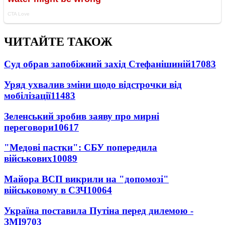
ЧИТАЙТЕ ТАКОЖ
Суд обрав запобіжний захід Стефанішиній
17083
Уряд ухвалив зміни щодо відстрочки від
мобілізації
11483
Зеленський зробив заяву про мирні
переговори
10617
"Медові пастки": СБУ попередила
військових
10089
Майора ВСП викрили на "допомозі"
військовому в СЗЧ
10064
Україна поставила Путіна перед дилемою -
ЗМІ
9703