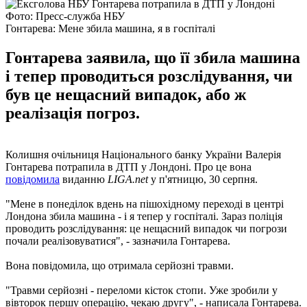
Фото: Пресс-служба НБУ
Гонтарева: Мене збила машина, я в госпіталі
Гонтарева заявила, що її збила машина
і тепер проводиться розслідування, чи
був це нещасний випадок, або ж
реалізація погроз.
Колишня очільниця Національного банку України Валерія
Гонтарева потрапила в ДТП у Лондоні. Про це вона
повідомила
виданню
LIGA.net
у п'ятницю, 30 серпня.
"Мене в понеділок вдень на пішохідному переході в центрі
Лондона збила машина - і я тепер у госпіталі. Зараз поліція
проводить розслідування: це нещасний випадок чи погрози
почали реалізовуватися", - зазначила Гонтарева.
Вона повідомила, що отримала серйозні травми.
"Травми серйозні - переломи кісток стопи. Уже зробили у
вівторок першу операцію, чекаю другу", - написала Гонтарева.