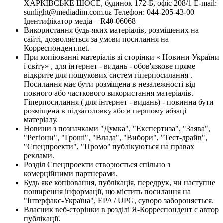
ХАРКІВСЬКЕ ШОСЕ, будинок 172-Б, офіс 208/1 E-mail:
sunlight@mediadim.com.ua
Телефон: 044-205-43-00
Ідентифікатор медіа – R40-06068
Використання будь-яких матеріалів, розміщених на
сайті, дозволяється за умови посилання на
Корреспондент.net.
При копіюванні матеріалів зі сторінки « Новини України
і світу» , для інтернет - видань - обов'язкове пряме
відкрите для пошукових систем гіперпосилання .
Посилання має бути розміщена в незалежності від
повного або часткового використання матеріалів.
Гіперпосилання ( для інтернет - видань) - повинна бути
розміщена в підзаголовку або в першому абзаці
матеріалу.
Новини з позначками "Думка", "Експертиза", "Заява",
"Регіони", "Гроші", "Влада", "Вибори", "Тест-драйв",
"Спецпроекти", "Промо" публікуються на правах
реклами.
Розділ Спецпроекти створюється спільно з
комерційними партнерами.
Будь яке копіювання, публікація, передрук, чи наступне
поширення інформації, що містить посилання на
"Інтерфакс-Україна", EPA / UPG, суворо забороняється.
Власник веб-сторінки в розділі Я-Корреспондент є автор
публікації.