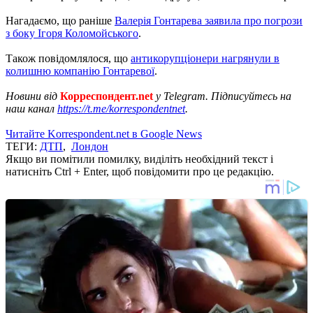
Нагадаємо, що раніше
Валерія Гонтарева заявила про погрози
з боку Ігоря Коломойського
.
Також повідомлялося, що
антикорупціонери нагрянули в
колишню компанію Гонтаревої
.
Новини від
Корреспондент.net
у Telegram. Підписуйтесь на
наш канал
https://t.me/korrespondentnet
.
Читайте Korrespondent.net в Google News
ТЕГИ:
ДТП
,
Лондон
Якщо ви помітили помилку, виділіть необхідний текст і
натисніть Ctrl + Enter, щоб повідомити про це редакцію.