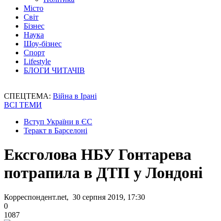
Місто
Світ
Бізнес
Наука
Шоу-бізнес
Спорт
Lifestyle
БЛОГИ ЧИТАЧІВ
СПЕЦТЕМА:
Війна в Ірані
ВСІ ТЕМИ
Вступ України в ЄС
Теракт в Барселоні
Ексголова НБУ Гонтарева
потрапила в ДТП у Лондоні
Корреспондент.net, 30 серпня 2019, 17:30
0
1087