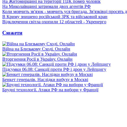
На Житомирщині на території ТЦК помер чоловік
На Миколаївщині затримали двох агентів РФ
Коли мовчить зв'язок - мовчить уся бригада. Зв'язківці просять
В Криму знищено російський ЗРК та військовий кран
Відключення світла охопили 12 областей - Укренерго
Сюжети
Війна на Близькому Сході. Онлайн
Вторгнення Росії в Україну. Онлайн
Підсумки 06.08: Санкції проти РФ і дрон у Лейпцигу
Бенкет генералів. Наслідки вибуху в Москві
Брудні технології. Атаки РФ на вибори у Франції