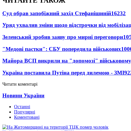
ЧИТАЙТЕ ТАКОЖ
Суд обрав запобіжний захід Стефанішиній
16232
Уряд ухвалив зміни щодо відстрочки від мобілізац
Зеленський зробив заяву про мирні переговори
10
"Медові пастки": СБУ попередила військових
100
Майора ВСП викрили на "допомозі" військовому
Україна поставила Путіна перед дилемою - ЗМІ
92
Читати коментарі
Новини України
Останні
Популярні
Коментовані