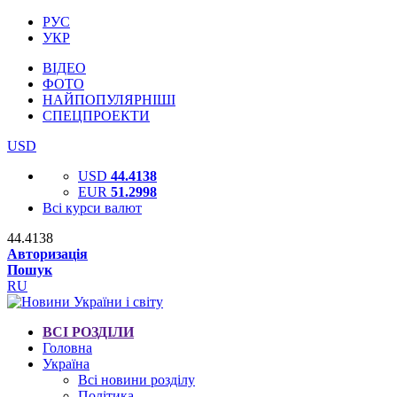
РУС
УКР
ВІДЕО
ФОТО
НАЙПОПУЛЯРНІШІ
СПЕЦПРОЕКТИ
USD
USD
44.4138
EUR
51.2998
Всі курси валют
44.4138
Авторизація
Пошук
RU
ВСІ РОЗДІЛИ
Головна
Україна
Всі новини розділу
Політика