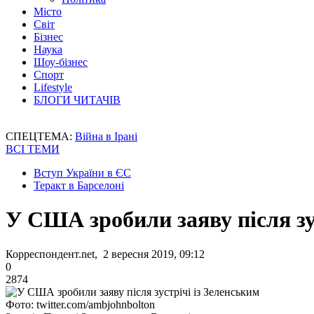
Місто
Світ
Бізнес
Наука
Шоу-бізнес
Спорт
Lifestyle
БЛОГИ ЧИТАЧІВ
СПЕЦТЕМА:
Війна в Ірані
ВСІ ТЕМИ
Вступ України в ЄС
Теракт в Барселоні
У США зробили заяву після зу
Корреспондент.net, 2 вересня 2019, 09:12
0
2874
Фото: twitter.com/ambjohnbolton