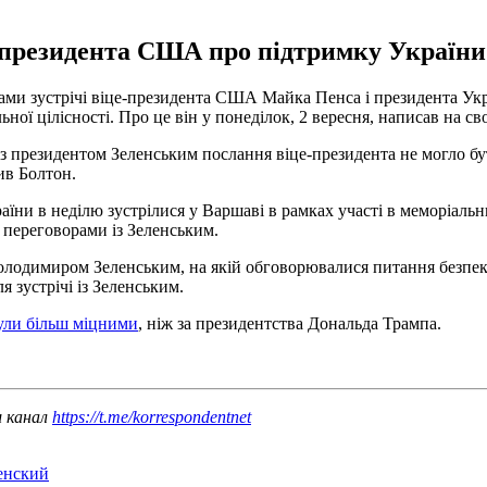
президента США про підтримку України 
ами зустрічі віце-президента США Майка Пенса і президента У
ьної цілісності. Про це він у понеділок, 2 вересня, написав на с
чі з президентом Зеленським послання віце-президента не могло 
чив Болтон.
ни в неділю зустрілися у Варшаві в рамках участі в меморіальних
 переговорами із Зеленським.
олодимиром Зеленським, на якій обговорювалися питання безпеки
 зустрічі із Зеленським.
ули більш міцними
, ніж за президентства Дональда Трампа.
ш канал
https://t.me/korrespondentnet
енский