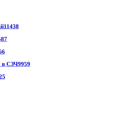
ії
11438
587
66
 в СЗЧ
9959
25