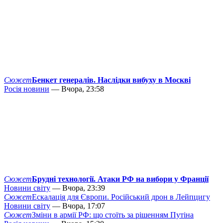
Сюжет
Бенкет генералів. Наслідки вибуху в Москві
Росія новини
— Вчора, 23:58
Сюжет
Брудні технології. Атаки РФ на вибори у Франції
Новини світу
— Вчора, 23:39
Сюжет
Ескалація для Європи. Російський дрон в Лейпцигу
Новини світу
— Вчора, 17:07
Сюжет
Зміни в армії РФ: що стоїть за рішенням Путіна