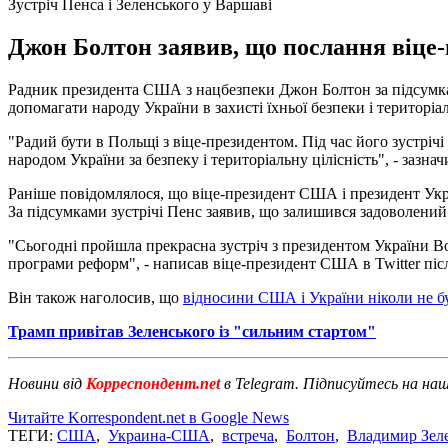
Зустріч Пенса і Зеленського у Варшаві
Джон Болтон заявив, що послання віце-
Радник президента США з нацбезпеки Джон Болтон за підсумк
допомагати народу України в захисті їхньої безпеки і територіал
"Радий бути в Польщі з віце-президентом. Під час його зустрі
народом України за безпеку і територіальну цілісність", - зазна
Раніше повідомлялося, що віце-президент США і президент Украї
За підсумками зустрічі Пенс заявив, що залишився задоволений
"Сьогодні пройшла прекрасна зустріч з президентом України В
програми реформ", - написав віце-президент США в Twitter після
Він також наголосив, що
відносини США і України ніколи не б
Трамп привітав Зеленського із "сильним стартом"
Новини від
Корреспондент.net
в Telegram. Підписуйтесь на на
Читайте Korrespondent.net в Google News
ТЕГИ:
США
,
Украина-США
,
встреча
,
Болтон
,
Владимир Зел