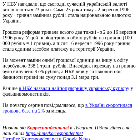
У НБУ нагадали, що сьогодні сучасній українській валюті
виповнюється 23 роки. Саме 23 роки тому - 2 вересня 1996
року - гривня замінила рублі і стала національною валютою
України.
Грошова реформа тривала всього два тижні - з 2 до 16 вересня
1996 року. У цей період тривав обмін рублів на гривню (100
000 рублів = 1 гривня), а після 16 вересня 1996 року гривня
стала єдиним засобом платежу на території України.
На момент заміни однієї грошової одиниці на іншу в обігу
перебувало 338,1 трлн. рублів. Внаслідок переходу на гривню
було вилучено 97% рублів, а НБУ ввів у готівковий обіг
банкноти гривні на суму понад 3,1 млрд грн.
Раніше
в НБУ назвали найпопулярнішу українську купюру
у
фальшивомонетників.
На початку серпня повідомлялося, що
в Україні скоротилася
грошова база на 2%
за місяць.
Новини від
Корреспондент.net
в Telegram. Підписуйтесь на
наш канал
https://t.me/korrespondentnet
Читайте Korrespondent.net в Google News