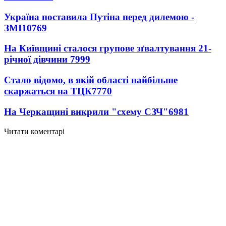
Україна поставила Путіна перед дилемою -
ЗМІ
10769
На Київщині сталося групове зґвалтування 21-
річної дівчини
7999
Стало відомо, в якій області найбільше
скаржаться на ТЦК
7770
На Черкащині викрили "схему СЗЧ"
6981
Читати коментарі