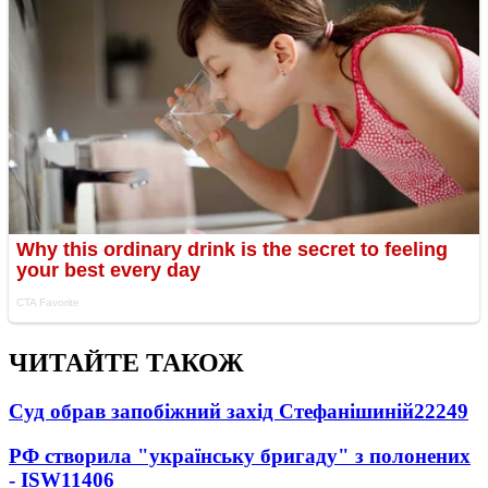
ЧИТАЙТЕ ТАКОЖ
Суд обрав запобіжний захід Стефанішиній
22249
РФ створила "українську бригаду" з полонених
- ISW
11406