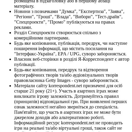
розміщена в підзаголовку або в першому абзаці
матеріалу.
Новини з позначками "Думка", "Експертиза", "Заява",
"Регіони", "Гроші", "Влада", "Вибори", "Тест-драйв",
"Спецпроекти", "Промо" публікуються на правах
реклами.
Розділ Спецпроекти створюється спільно з
комерційними партнерами.
Будь яке копіювання, публікація, передрук, чи наступне
поширення інформації, що містить посилання на
"Інтерфакс-Україна", EPA / UPG, суворо забороняється.
Власник веб-сторінки в розділі Я-Корреспондент є автор
публікації.
Будь-яке копіювання, передрук та відтворення
фотографічних творів та/або аудіовізуальних творів
правовласника Getty Images - суворо забороняється.
Матеріали сайту korrespondent.net призначені для осіб
старше 21 року (21+). Участь в азартних іграх може
викликати ігрову залежність. Дотримуйтесь правил
(принципів) відповідальної гри. При виявленні перших
ознак залежності негайно зверніться до спеціаліста.
Пам'ятайте, що участь в азартних іграх не може бути
джерелом доходів або альтернативою роботі.
Інформаційний ресурс korrespondent.net не проводить
ігри на реальні та/або віртуальні гроші, також сайт не