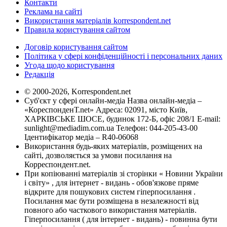
Контакти
Реклама на сайті
Використання матеріалів korrespondent.net
Правила користування сайтом
Договір користування сайтом
Політика у сфері конфіденційності і персональних даних
Угода щодо користування
Редакція
© 2000-2026, Korrespondent.net
Суб'єкт у сфері онлайн-медіа Назва онлайн-медіа –
«КореспонденТ.net» Адреса: 02091, місто Київ,
ХАРКІВСЬКЕ ШОСЕ, будинок 172-Б, офіс 208/1 E-mail:
sunlight@mediadim.com.ua
Телефон: 044-205-43-00
Ідентифікатор медіа – R40-06068
Використання будь-яких матеріалів, розміщених на
сайті, дозволяється за умови посилання на
Корреспондент.net.
При копіюванні матеріалів зі сторінки « Новини України
і світу» , для інтернет - видань - обов'язкове пряме
відкрите для пошукових систем гіперпосилання .
Посилання має бути розміщена в незалежності від
повного або часткового використання матеріалів.
Гіперпосилання ( для інтернет - видань) - повинна бути