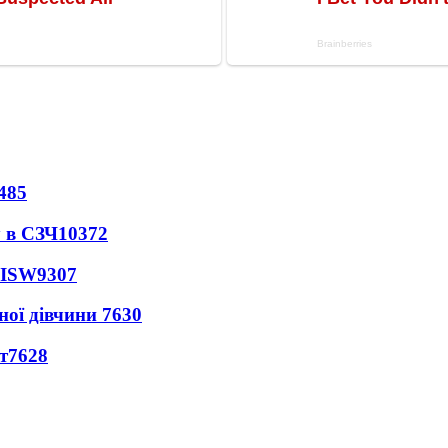
485
 в СЗЧ
10372
 ISW
9307
ної дівчини
7630
т
7628