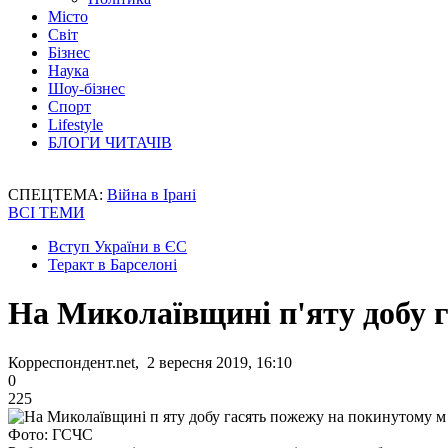
Місто
Світ
Бізнес
Наука
Шоу-бізнес
Спорт
Lifestyle
БЛОГИ ЧИТАЧІВ
СПЕЦТЕМА:
Війна в Ірані
ВСІ ТЕМИ
Вступ України в ЄС
Теракт в Барселоні
На Миколаївщині п'яту добу 
Корреспондент.net, 2 вересня 2019, 16:10
0
225
Фото: ГСЧС