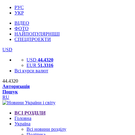
РУС
УКР
ВІДЕО
ФОТО
НАЙПОПУЛЯРНІШІ
СПЕЦПРОЕКТИ
USD
USD
44.4320
EUR
51.3316
Всі курси валют
44.4320
Авторизація
Пошук
RU
ВСІ РОЗДІЛИ
Головна
Україна
Всі новини розділу
Політика