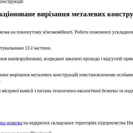
конструкцій
кціоноване вирізання металевих констру
пожежа на покинутому м'ясокомбінаті. Робота пожежних ускладне
тувальники 12-ї частини.
ння напівзруйновані, всередині завалені проходи і відсутній прям
ане вирізання металевих конструкцій невстановленими особами. 
.
 місцевої комісії з питань техногенно-екологічної безпеки та на
лика пожежа
на відкритих складських територіях підприємства Ні