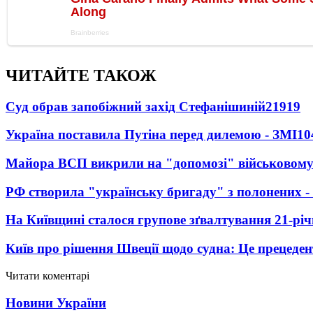
ЧИТАЙТЕ ТАКОЖ
Суд обрав запобіжний захід Стефанішиній
21919
Україна поставила Путіна перед дилемою - ЗМІ
10
Майора ВСП викрили на "допомозі" військовому
РФ створила "українську бригаду" з полонених -
На Київщині сталося групове зґвалтування 21-річ
Київ про рішення Швеції щодо судна: Це прецеден
Читати коментарі
Новини України