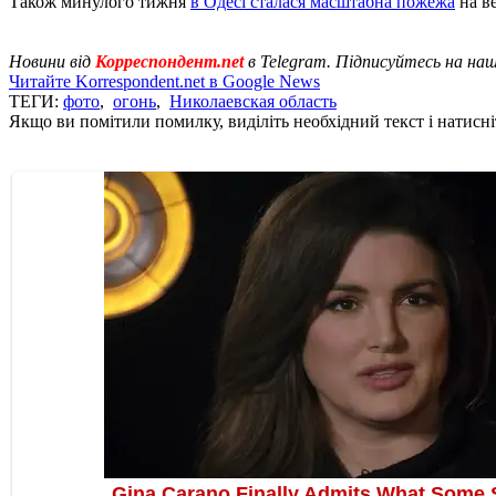
Також минулого тижня
в Одесі сталася масштабна пожежа
на в
Новини від
Корреспондент.net
в Telegram. Підписуйтесь на на
Читайте Korrespondent.net в Google News
ТЕГИ:
фото
,
огонь
,
Николаевская область
Якщо ви помітили помилку, виділіть необхідний текст і натисніт