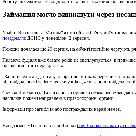
Роботу пожежників ускладнюють завали і можливе обвалення 
Займання могло виникнути через несан
У місті Вознесенськ Миколаївської області п'яту добу триває 
повідомляє
ДСНС у понеділок, 2 вересня.
Пожежа почалася ще 29 серпня, на об'єкті постійно чергують ря
Палаюча будівля вже багато років не експлуатується, її приміще
обвалення стін і перекриттів.
"За попередніми даними, загоряння виникло через несанкціонов
відповідальності та ігнорує ситуацію", - сказано в повідомленні
Сьогодні міськрада Вознесенська провела позачергове засідання
наслідків пожежі направлені в правоохоронні органи.
Інформації про загиблих або постраждалих наразі немає.
Нагадаємо, 30 серпня в селі Чишки
біля Львова спалахнула ве