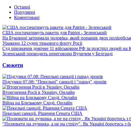
Останні
Популярні
Коментовані
США постачатимуть ракети для Patriot - Зеленський
На Буковині затримали чоловіка, який поранив двох поліцейсь
Уражено 12 суден тіньового флоту Росії
Суд призначив довічне 11 військовим РФ за розстріл людей на 
Зеленський проводить переговори Вучичем у Белграді
Сюжети
Підсумки 07.08: "Пекельні" санкції і "парад" дронів
Вторгнення Росії в Україну. Онлайн
Війна на Близькому Сході. Онлайн
Пекельні санкції. Рішення Сената США
"Полювати на лучника, а не на стрілу". Як Україні боротись з 