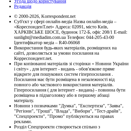
Угода щодо користування
Редакція
© 2000-2026, Korrespondent.net
Суб'єкт у сфері онлайн-медіа Назва онлайн-медіа –
«КореспонденТ.net» Адреса: 02091, місто Київ,
ХАРКІВСЬКЕ ШОСЕ, будинок 172-Б, офіс 208/1 E-mail:
sunlight@mediadim.com.ua
Телефон: 044-205-43-00
Ідентифікатор медіа – R40-06068
Використання будь-яких матеріалів, розміщених на
сайті, дозволяється за умови посилання на
Корреспондент.net.
При копіюванні матеріалів зі сторінки « Новини України
і світу» , для інтернет - видань - обов'язкове пряме
відкрите для пошукових систем гіперпосилання .
Посилання має бути розміщена в незалежності від
повного або часткового використання матеріалів.
Гіперпосилання ( для інтернет - видань) - повинна бути
розміщена в підзаголовку або в першому абзаці
матеріалу.
Новини з позначками "Думка", "Експертиза", "Заява",
"Регіони", "Гроші", "Влада", "Вибори", "Тест-драйв",
"Спецпроекти", "Промо" публікуються на правах
реклами.
Розділ Спецпроекти створюється спільно з