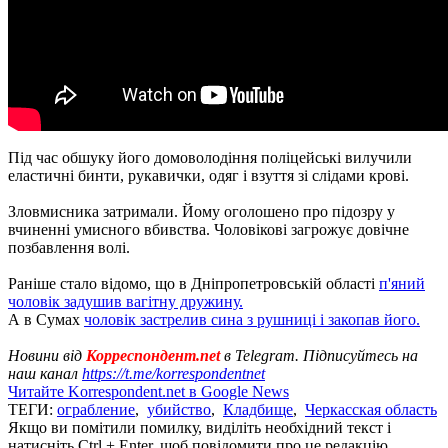
Під час обшуку його домоволодіння поліцейські вилучили
еластичні бинти, рукавички, одяг і взуття зі слідами крові.
Зловмисника затримали. Йому оголошено про підозру у
вчиненні умисного вбивства. Чоловікові загрожує довічне
позбавлення волі.
Раніше стало відомо, що в Дніпропетровській області
п'яний
чоловік задушив вагітну дружину.
А в Сумах
чоловік застрелив сина з рушниці і закопав його.
Новини від
Корреспондент.net
в Telegram. Підписуйтесь на
наш канал
https://t.me/korrespondentnet
Читайте Korrespondent.net в Google News
ТЕГИ:
ограбление
,
убийство
,
Кладбище
,
Черкасская область
Якщо ви помітили помилку, виділіть необхідний текст і
натисніть Ctrl + Enter, щоб повідомити про це редакцію.