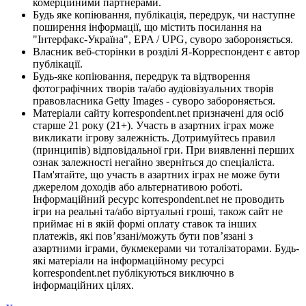
комерційними партнерами.
Будь яке копіювання, публікація, передрук, чи наступне
поширення інформації, що містить посилання на
"Інтерфакс-Україна", EPA / UPG, суворо забороняється.
Власник веб-сторінки в розділі Я-Корреспондент є автор
публікації.
Будь-яке копіювання, передрук та відтворення
фотографічних творів та/або аудіовізуальних творів
правовласника Getty Images - суворо забороняється.
Матеріали сайту korrespondent.net призначені для осіб
старше 21 року (21+). Участь в азартних іграх може
викликати ігрову залежність. Дотримуйтесь правил
(принципів) відповідальної гри. При виявленні перших
ознак залежності негайно зверніться до спеціаліста.
Пам'ятайте, що участь в азартних іграх не може бути
джерелом доходів або альтернативою роботі.
Інформаційний ресурс korrespondent.net не проводить
ігри на реальні та/або віртуальні гроші, також сайт не
приймає ні в якій формі оплату ставок та інших
платежів, які пов’язані/можуть бути пов’язані з
азартними іграми, букмекерами чи тоталізаторами. Будь-
які матеріали на інформаційному ресурсі
korrespondent.net публікуються виключно в
інформаційних цілях.