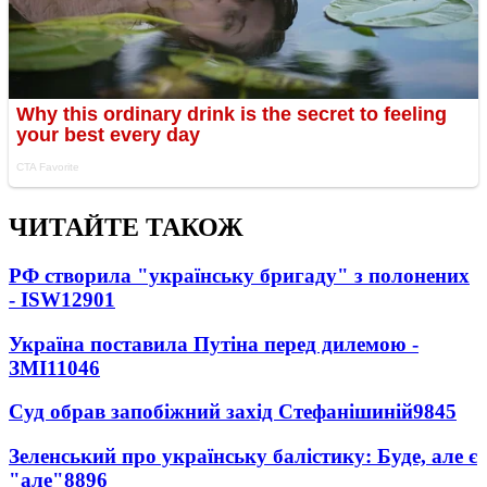
ЧИТАЙТЕ ТАКОЖ
РФ створила "українську бригаду" з полонених
- ISW
12901
Україна поставила Путіна перед дилемою -
ЗМІ
11046
Суд обрав запобіжний захід Стефанішиній
9845
Зеленський про українську балістику: Буде, але є
"але"
8896