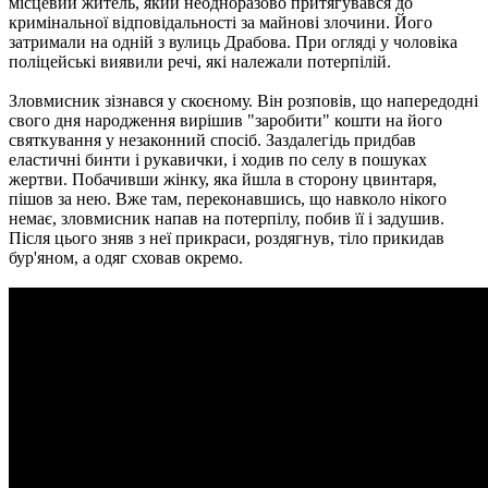
місцевий житель, який неодноразово притягувався до
кримінальної відповідальності за майнові злочини. Його
затримали на одній з вулиць Драбова. При огляді у чоловіка
поліцейські виявили речі, які належали потерпілій.
Зловмисник зізнався у скоєному. Він розповів, що напередодні
свого дня народження вирішив "заробити" кошти на його
святкування у незаконний спосіб. Заздалегідь придбав
еластичні бинти і рукавички, і ходив по селу в пошуках
жертви. Побачивши жінку, яка йшла в сторону цвинтаря,
пішов за нею. Вже там, переконавшись, що навколо нікого
немає, зловмисник напав на потерпілу, побив її і задушив.
Після цього зняв з неї прикраси, роздягнув, тіло прикидав
бур'яном, а одяг сховав окремо.