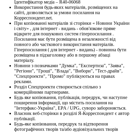
Ідентифікатор медіа – R40-06068
Використання будь-яких матеріалів, розміщених на
сайті, дозволяється за умови посилання на
Корреспондент.net.
При копіюванні матеріалів зі сторінки « Новини України
і світу» , для інтернет - видань - обов'язкове пряме
відкрите для пошукових систем гіперпосилання .
Посилання має бути розміщена в незалежності від
повного або часткового використання матеріалів.
Гіперпосилання ( для інтернет - видань) - повинна бути
розміщена в підзаголовку або в першому абзаці
матеріалу.
Новини з позначками "Думка", "Експертиза", "Заява",
"Регіони", "Гроші", "Влада", "Вибори", "Тест-драйв",
"Спецпроекти", "Промо" публікуються на правах
реклами.
Розділ Спецпроекти створюється спільно з
комерційними партнерами.
Будь яке копіювання, публікація, передрук, чи наступне
поширення інформації, що містить посилання на
"Інтерфакс-Україна", EPA / UPG, суворо забороняється.
Власник веб-сторінки в розділі Я-Корреспондент є автор
публікації.
Будь-яке копіювання, передрук та відтворення
фотографічних творів та/або аудіовізуальних творів