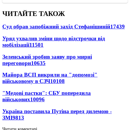
ЧИТАЙТЕ ТАКОЖ
Суд обрав запобіжний захід Стефанішиній
17439
Уряд ухвалив зміни щодо відстрочки від
мобілізації
11501
Зеленський зробив заяву про мирні
переговори
10635
Майора ВСП викрили на "допомозі"
військовому в СЗЧ
10108
"Медові пастки": СБУ попередила
військових
10096
Україна поставила Путіна перед дилемою -
ЗМІ
9813
Читати коментарі