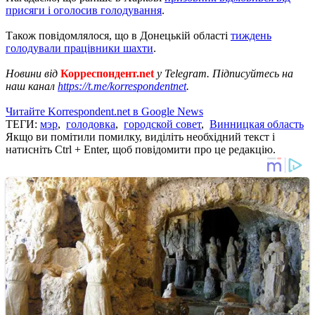
присяги і оголосив голодування
.
Також повідомлялося, що в Донецькій області
тиждень
голодували працівники шахти
.
Новини від
Корреспондент.net
у Telegram. Підписуйтесь на
наш канал
https://t.me/korrespondentnet
.
Читайте Korrespondent.net в Google News
ТЕГИ:
мэр
,
голодовка
,
городской совет
,
Винницкая область
Якщо ви помітили помилку, виділіть необхідний текст і
натисніть Ctrl + Enter, щоб повідомити про це редакцію.