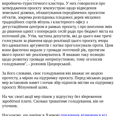
виробничо-туристичного кластера. У них говорилося про
затвердження проєкту землеустрою щодо відведення
земельної ділянки, облаштування передбачених проєктом
об'єктів, зокрема розплідника плодових дерев місцевих
традиційних сортів яблунь і кластерного офісу з
дегустаційним центром в рамках проєкту, і про внесення змін
до рішення однієї з попередніх сесій ради про бюджет міста на
поточний рік. Утім, частина депутатів, які до цього вже тричі
голосували за рішення щодо реалізації цього проєкту, вчора
без адекватних аргументів і логіки проголосували проти. Цим
вони фактично вкрали у громади поточний рік, протягом
якого проєкт міг реалізовуватися. Я вважаю таку позицію
щодо розвитку громади неприпустимою, тому оголосив
голодування", - розповів Цицюрський.
За його словами, своє голодування він вважає не акцією
протесту, а мірою на підтримку проєкту. Перед міською радою
мер встановив намет і почав збір підписів містян на підтримку
проєкту Яблуневий шлях.
На час своєї акції мер пішов у відпустку без збереження
заробітної плати. Скільки триватиме голодування, він не
уточнив.
Нагадаємо, що раніше в Харкові
призовник відмовився від