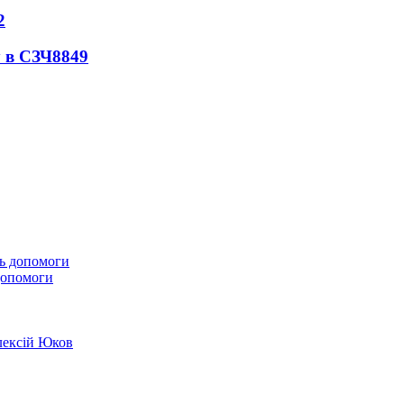
2
 в СЗЧ
8849
 допомоги
лексій Юков