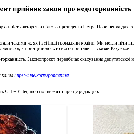
ент прийняв закон про недоторканність
орканність авторства п'ятого президента Петра Порошенка для еко
ли такими ж, як і всі інші громадяни країни. Ми могли піти інш
о написав, а принципово, хто його прийняв", - сказав Разумков.
торканність. Законопроєкт передбачає скасування депутатської не
ш канал
https://t.me/korrespondentnet
ь Ctrl + Enter, щоб повідомити про це редакцію.