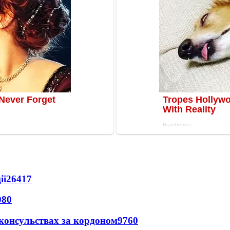
ії
26417
080
 консульствах за кордоном
9760