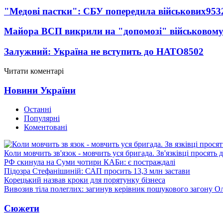
"Медові пастки": СБУ попередила військових
953
Майора ВСП викрили на "допомозі" військовому
Залужний: Україна не вступить до НАТО
8502
Читати коментарі
Новини України
Останні
Популярні
Коментовані
Коли мовчить зв'язок - мовчить уся бригада. Зв'язківці просять
РФ скинула на Суми чотири КАБи: є постраждалі
Підозра Стефанішиній: САП просить 13,3 млн застави
Корецький назвав кроки для порятунку бізнеса
Вивозив тіла полеглих: загинув керівник пошукового загону О
Сюжети