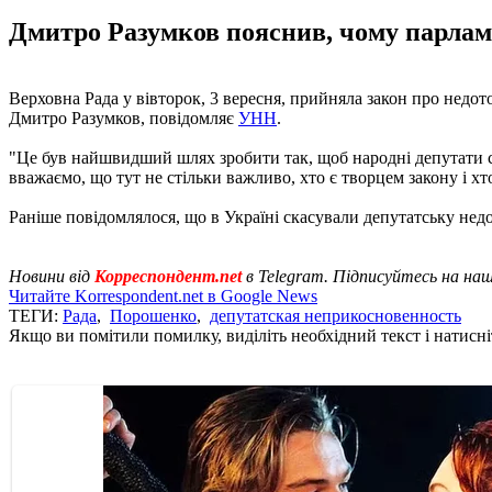
Дмитро Разумков пояснив, чому парлам
Верховна Рада у вівторок, 3 вересня, прийняла закон про недот
Дмитро Разумков, повідомляє
УНН
.
"Це був найшвидший шлях зробити так, щоб народні депутати ста
вважаємо, що тут не стільки важливо, хто є творцем закону і хт
Раніше повідомлялося, що в Україні скасували депутатську недо
Новини від
Корреспондент.net
в Telegram. Підписуйтесь на на
Читайте Korrespondent.net в Google News
ТЕГИ:
Рада
,
Порошенко
,
депутатская неприкосновенность
Якщо ви помітили помилку, виділіть необхідний текст і натисніт