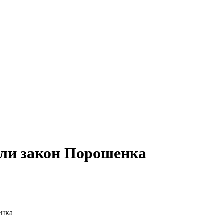
яли закон Порошенка
енка