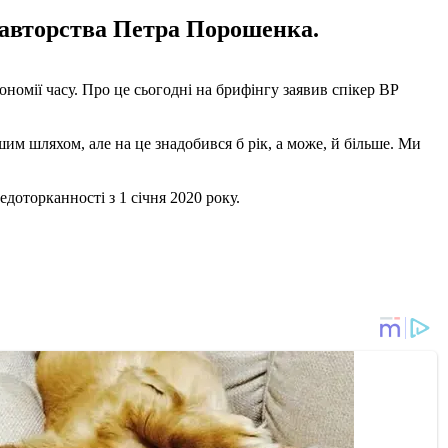
 авторства Петра Порошенка.
номії часу. Про це сьогодні на брифінгу заявив спікер ВР
им шляхом, але на це знадобився б рік, а може, й більше. Ми
доторканності з 1 січня 2020 року.