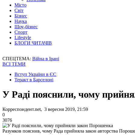
Місто
Світ
Бізнес
Наука
Шоу-бізнес
Спорт
Lifestyle
БЛОГИ ЧИТАЧІВ
СПЕЦТЕМА:
Війна в Ірані
ВСІ ТЕМИ
Вступ України в ЄС
Теракт в Барселоні
У Раді пояснили, чому прийн
Корреспондент.net, 3 вересня 2019, 21:59
0
3076
Разумков пояснив, чому Рада прийняла закон авторства Порош