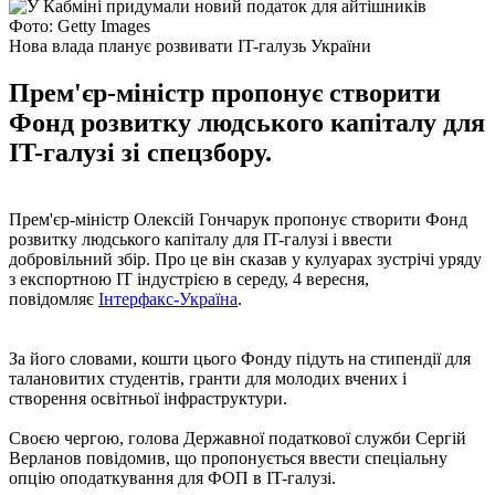
Фото: Getty Images
Нова влада планує розвивати IT-галузь України
Прем'єр-міністр пропонує створити
Фонд розвитку людського капіталу для
IT-галузі зі спецзбору.
Прем'єр-міністр Олексій Гончарук пропонує створити Фонд
розвитку людського капіталу для IT-галузі і ввести
добровільний збір. Про це він сказав у кулуарах зустрічі уряду
з експортною ІТ індустрією в середу, 4 вересня,
повідомляє
Інтерфакс-Україна
.
За його словами, кошти цього Фонду підуть на стипендії для
талановитих студентів, гранти для молодих вчених і
створення освітньої інфраструктури.
Своєю чергою, голова Державної податкової служби Сергій
Верланов повідомив, що пропонується ввести спеціальну
опцію оподаткування для ФОП в IT-галузі.