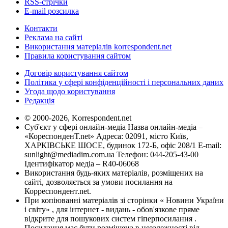
RSS-стрічки
E-mail розсилка
Контакти
Реклама на сайті
Використання матеріалів korrespondent.net
Правила користування сайтом
Договір користування сайтом
Політика у сфері конфіденційності і персональних даних
Угода щодо користування
Редакція
© 2000-2026, Korrespondent.net
Суб'єкт у сфері онлайн-медіа Назва онлайн-медіа –
«КореспонденТ.net» Адреса: 02091, місто Київ,
ХАРКІВСЬКЕ ШОСЕ, будинок 172-Б, офіс 208/1 E-mail:
sunlight@mediadim.com.ua
Телефон: 044-205-43-00
Ідентифікатор медіа – R40-06068
Використання будь-яких матеріалів, розміщених на
сайті, дозволяється за умови посилання на
Корреспондент.net.
При копіюванні матеріалів зі сторінки « Новини України
і світу» , для інтернет - видань - обов'язкове пряме
відкрите для пошукових систем гіперпосилання .
Посилання має бути розміщена в незалежності від