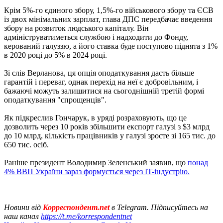
Крім 5%-го єдиного збору, 1,5%-го військового збору та ЄСВ
із двох мінімальних зарплат, глава ДПС передбачає введення
збору на розвиток людського капіталу. Він
адмініструватиметься службою і надходити до Фонду,
керований галуззю, а його ставка буде поступово піднята з 1%
в 2020 році до 5% в 2024 році.
Зі слів Верланова, ця опція оподаткування дасть більше
гарантій і переваг, однак перехід на неї є добровільним, і
бажаючі можуть залишитися на сьогоднішній третій формі
оподаткування "спрощенців".
Як підкреслив Гончарук, в уряді розраховують, що це
дозволить через 10 років збільшити експорт галузі з $3 млрд
до 10 млрд, кількість працівників у галузі зросте зі 165 тис. до
650 тис. осіб.
Раніше президент Володимир Зеленський заявив, що
понад
4% ВВП України зараз формується через IT-індустрію.
Новини від
Корреспондент.net
в Telegram. Підписуйтесь на
наш канал
https://t.me/korrespondentnet