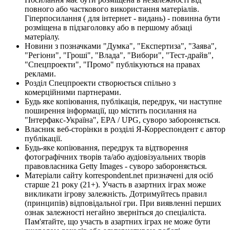
повного або часткового використання матеріалів.
Гіперпосилання ( для інтернет - видань) - повинна бути
розміщена в підзаголовку або в першому абзаці
матеріалу.
Новини з позначками "Думка", "Експертиза", "Заява",
"Регіони", "Гроші", "Влада", "Вибори", "Тест-драйв",
"Спецпроекти", "Промо" публікуються на правах
реклами.
Розділ Спецпроекти створюється спільно з
комерційними партнерами.
Будь яке копіювання, публікація, передрук, чи наступне
поширення інформації, що містить посилання на
"Інтерфакс-Україна", EPA / UPG, суворо забороняється.
Власник веб-сторінки в розділі Я-Корреспондент є автор
публікації.
Будь-яке копіювання, передрук та відтворення
фотографічних творів та/або аудіовізуальних творів
правовласника Getty Images - суворо забороняється.
Матеріали сайту korrespondent.net призначені для осіб
старше 21 року (21+). Участь в азартних іграх може
викликати ігрову залежність. Дотримуйтесь правил
(принципів) відповідальної гри. При виявленні перших
ознак залежності негайно зверніться до спеціаліста.
Пам'ятайте, що участь в азартних іграх не може бути