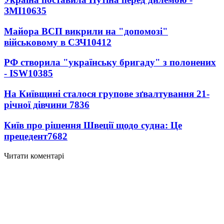
ЗМІ
10635
Майора ВСП викрили на "допомозі"
військовому в СЗЧ
10412
РФ створила "українську бригаду" з полонених
- ISW
10385
На Київщині сталося групове зґвалтування 21-
річної дівчини
7836
Київ про рішення Швеції щодо судна: Це
прецедент
7682
Читати коментарі