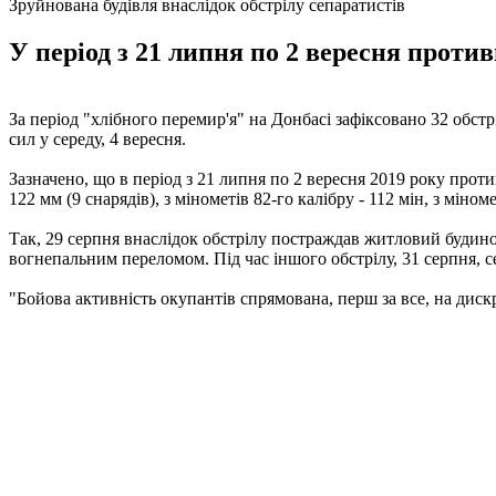
Зруйнована будівля внаслідок обстрілу сепаратистів
У період з 21 липня по 2 вересня против
За період "хлібного перемир'я" на Донбасі зафіксовано 32 обст
сил у середу, 4 вересня.
Зазначено, що в період з 21 липня по 2 вересня 2019 року прот
122 мм (9 снарядів), з мінометів 82-го калібру - 112 мін, з міноме
Так, 29 серпня внаслідок обстрілу постраждав житловий будинок
вогнепальним переломом. Під час іншого обстрілу, 31 серпня, с
"Бойова активність окупантів спрямована, перш за все, на дискр