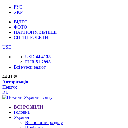
РУС
УКР
ВІДЕО
ФОТО
НАЙПОПУЛЯРНІШІ
СПЕЦПРОЕКТИ
USD
USD
44.4138
EUR
51.2998
Всі курси валют
44.4138
Авторизація
Пошук
RU
ВСІ РОЗДІЛИ
Головна
Україна
Всі новини розділу
Політика