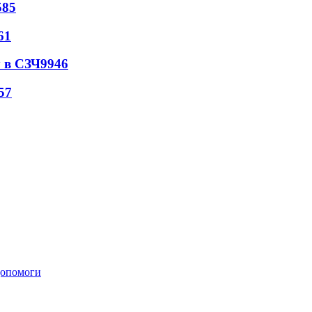
585
61
 в СЗЧ
9946
57
 допомоги