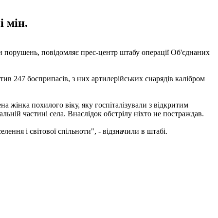
і мін.
ази порушень, повідомляє прес-центр штабу операції Об'єднаних
тив 247 боєприпасів, з них артилерійських снарядів калібром
на жінка похилого віку, яку госпіталізували з відкритим
льній частині села. Внаслідок обстрілу ніхто не постраждав.
ення і світової спільноти", - відзначили в штабі.