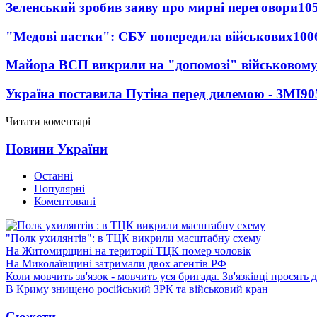
Зеленський зробив заяву про мирні переговори
10
"Медові пастки": СБУ попередила військових
100
Майора ВСП викрили на "допомозі" військовому
Україна поставила Путіна перед дилемою - ЗМІ
90
Читати коментарі
Новини України
Останні
Популярні
Коментовані
"Полк ухилянтів": в ТЦК викрили масштабну схему
На Житомирщині на території ТЦК помер чоловік
На Миколаївщині затримали двох агентів РФ
Коли мовчить зв'язок - мовчить уся бригада. Зв'язківці просять
В Криму знищено російський ЗРК та військовий кран
Сюжети