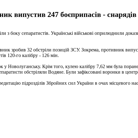
ник випустив 247 боєприпасів - снарядів 
ріли з боку сепаратистів. Українські військові оприлюднили док
ивник зробив 32 обстріли позицій ЗСУ. Зокрема, противник випус
тів 120-го калібру - 126 мін.
 у Новолуганську. Крім того, кулею калібру 7,62 мм була поране
епаратисти обстріляли Водяне. Були зафіксовані воронки в центра
едитацію підрозділів Збройних сил України в очах місцевого насел