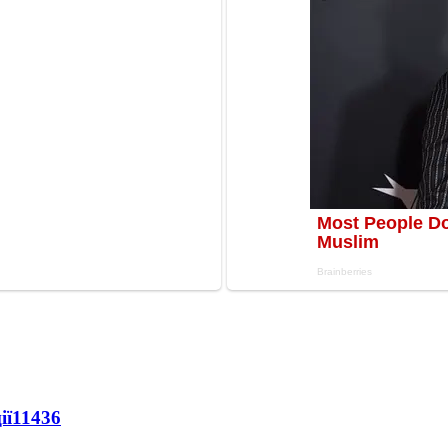
ії
11436