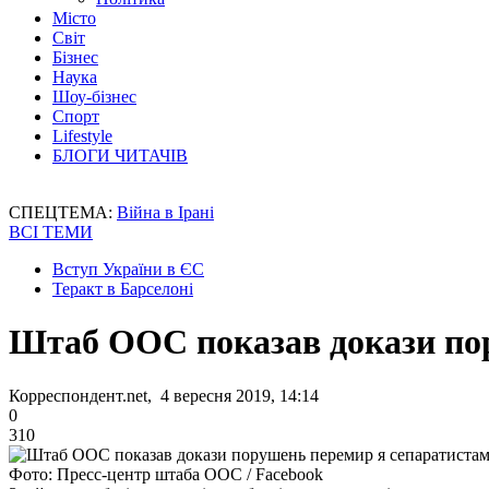
Місто
Світ
Бізнес
Наука
Шоу-бізнес
Спорт
Lifestyle
БЛОГИ ЧИТАЧІВ
СПЕЦТЕМА:
Війна в Ірані
ВСІ ТЕМИ
Вступ України в ЄС
Теракт в Барселоні
Штаб ООС показав докази по
Корреспондент.net, 4 вересня 2019, 14:14
0
310
Фото: Пресс-центр штаба ООС / Facebook