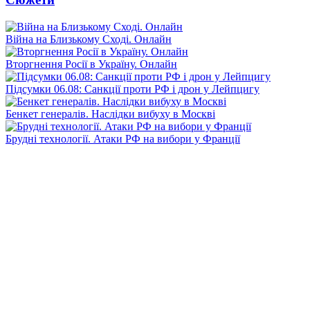
Війна на Близькому Сході. Онлайн
Вторгнення Росії в Україну. Онлайн
Підсумки 06.08: Санкції проти РФ і дрон у Лейпцигу
Бенкет генералів. Наслідки вибуху в Москві
Брудні технології. Атаки РФ на вибори у Франції