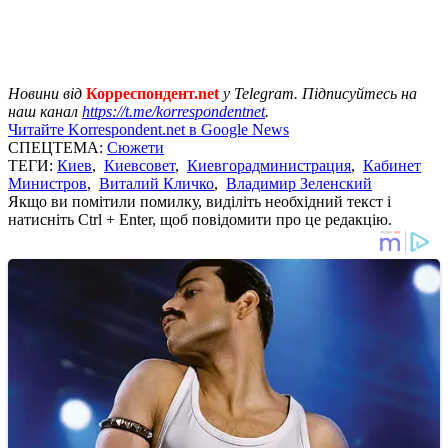
Новини від
Корреспондент.net
у Telegram. Підписуйтесь на
наш канал
https://t.me/korrespondentnet
.
Читайте Korrespondent.net в Google News
СПЕЦТЕМА:
Сюжети
ТЕГИ:
Киев
,
Киевсовет
,
Киевгорадминистрация
,
Кабинет
Министров
,
Виталий Кличко
,
Владимир Зеленский
Якщо ви помітили помилку, виділіть необхідний текст і
натисніть Ctrl + Enter, щоб повідомити про це редакцію.