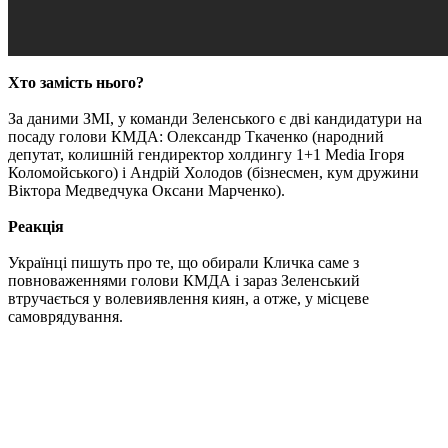
Хто замість нього?
За даними ЗМІ, у команди Зеленського є дві кандидатури на
посаду голови КМДА: Олександр Ткаченко (народний
депутат, колишній гендиректор холдингу 1+1 Media Ігоря
Коломойського) і Андрій Холодов (бізнесмен, кум дружини
Віктора Медведчука Оксани Марченко).
Реакція
Українці пишуть про те, що обирали Кличка саме з
повноваженнями голови КМДА і зараз Зеленський
втручається у волевиявлення киян, а отже, у місцеве
самоврядування.