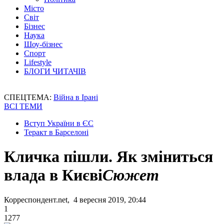
Місто
Світ
Бізнес
Наука
Шоу-бізнес
Спорт
Lifestyle
БЛОГИ ЧИТАЧІВ
СПЕЦТЕМА:
Війна в Ірані
ВСІ ТЕМИ
Вступ України в ЄС
Теракт в Барселоні
Кличка пішли. Як зміниться
влада в Києві
Сюжет
Корреспондент.net, 4 вересня 2019, 20:44
1
1277