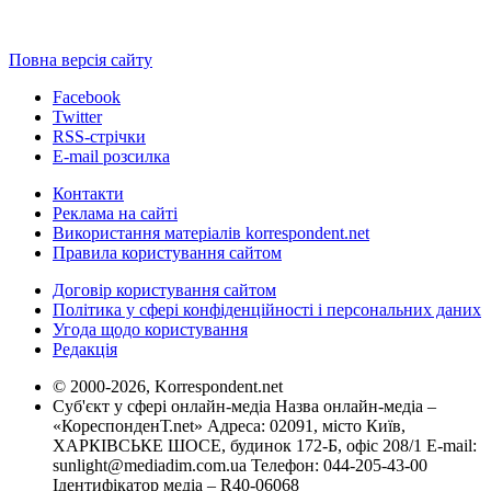
Повна версія сайту
Facebook
Twitter
RSS-стрічки
E-mail розсилка
Контакти
Реклама на сайті
Використання матеріалів korrespondent.net
Правила користування сайтом
Договір користування сайтом
Політика у сфері конфіденційності і персональних даних
Угода щодо користування
Редакція
© 2000-2026, Korrespondent.net
Суб'єкт у сфері онлайн-медіа Назва онлайн-медіа –
«КореспонденТ.net» Адреса: 02091, місто Київ,
ХАРКІВСЬКЕ ШОСЕ, будинок 172-Б, офіс 208/1 E-mail:
sunlight@mediadim.com.ua
Телефон: 044-205-43-00
Ідентифікатор медіа – R40-06068