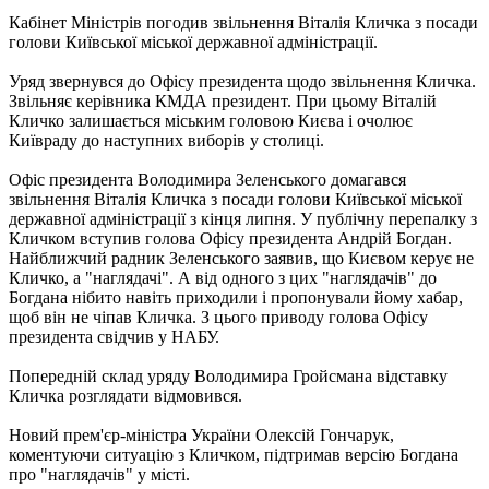
Кабінет Міністрів погодив звільнення Віталія Кличка з посади
голови Київської міської державної адміністрації.
Уряд звернувся до Офісу президента щодо звільнення Кличка.
Звільняє керівника КМДА президент. При цьому Віталій
Кличко залишається міським головою Києва і очолює
Київраду до наступних виборів у столиці.
Офіс президента Володимира Зеленського домагався
звільнення Віталія Кличка з посади голови Київської міської
державної адміністрації з кінця липня. У публічну перепалку з
Кличком вступив голова Офісу президента Андрій Богдан.
Найближчий радник Зеленського заявив, що Києвом керує не
Кличко, а "наглядачі". А від одного з цих "наглядачів" до
Богдана нібито навіть приходили і пропонували йому хабар,
щоб він не чіпав Кличка. З цього приводу голова Офісу
президента свідчив у НАБУ.
Попередній склад уряду Володимира Гройсмана відставку
Кличка розглядати відмовився.
Новий прем'єр-міністра України Олексій Гончарук,
коментуючи ситуацію з Кличком, підтримав версію Богдана
про "наглядачів" у місті.