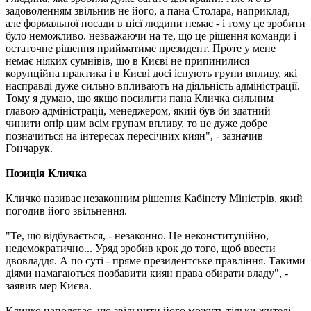
задоволенням звільнив не його, а пана Столара, наприклад,
але формальної посади в цієї людини немає - і тому це зробити
було неможливо. незважаючи на те, що це рішення команди і
остаточне рішення прийматиме президент. Проте у мене
немає ніяких сумнівів, що в Києві не припинилися
корупційна практика і в Києві досі існують групи впливу, які
насправді дуже сильно впливають на діяльність адміністрації.
Тому я думаю, що якщо посилити пана Кличка сильним
главою адміністрації, менеджером, який був би здатний
чинити опір цим всім групам впливу, то це дуже добре
позначиться на інтересах пересічних киян", - зазначив
Гончарук.
Позиція Кличка
Кличко називає незаконним рішення Кабінету Міністрів, який
погодив його звільнення.
"Те, що відбувається, - незаконно. Це неконституційно,
недемократично... Уряд зробив крок до того, щоб ввести
двовладдя. А по суті - пряме президентське правління. Такими
діями намагаються позбавити киян права обирати владу", -
заявив мер Києва.
Кличко наполягає, що звільнити його можуть тільки жителі