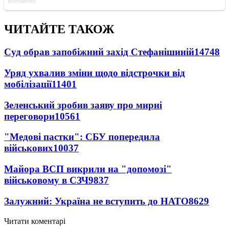
ЧИТАЙТЕ ТАКОЖ
Суд обрав запобіжний захід Стефанішиній
14748
Уряд ухвалив зміни щодо відстрочки від
мобілізації
11401
Зеленський зробив заяву про мирні
переговори
10561
"Медові пастки": СБУ попередила
військових
10037
Майора ВСП викрили на "допомозі"
військовому в СЗЧ
9837
Залужний: Україна не вступить до НАТО
8629
Читати коментарі