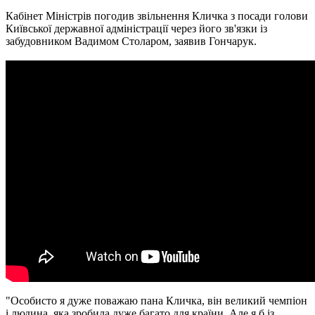
Кабінет Міністрів погодив звільнення Кличка з посади голови
Київської державної адміністрації через його зв'язки із
забудовником Вадимом Столаром, заявив Гончарук.
"Особисто я дуже поважаю пана Кличка, він великий чемпіон
і людина, яка зробила дуже багато для країни. Але я б із