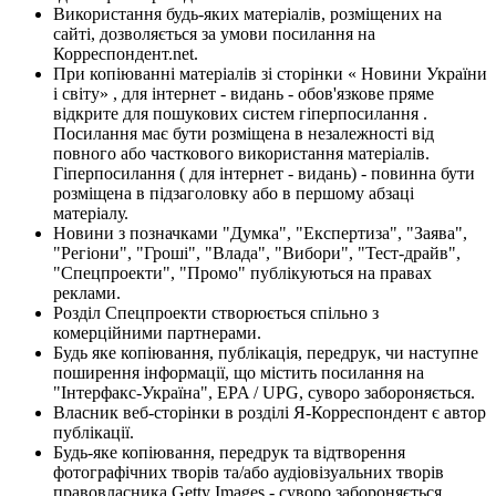
Використання будь-яких матеріалів, розміщених на
сайті, дозволяється за умови посилання на
Корреспондент.net.
При копіюванні матеріалів зі сторінки « Новини України
і світу» , для інтернет - видань - обов'язкове пряме
відкрите для пошукових систем гіперпосилання .
Посилання має бути розміщена в незалежності від
повного або часткового використання матеріалів.
Гіперпосилання ( для інтернет - видань) - повинна бути
розміщена в підзаголовку або в першому абзаці
матеріалу.
Новини з позначками "Думка", "Експертиза", "Заява",
"Регіони", "Гроші", "Влада", "Вибори", "Тест-драйв",
"Спецпроекти", "Промо" публікуються на правах
реклами.
Розділ Спецпроекти створюється спільно з
комерційними партнерами.
Будь яке копіювання, публікація, передрук, чи наступне
поширення інформації, що містить посилання на
"Інтерфакс-Україна", EPA / UPG, суворо забороняється.
Власник веб-сторінки в розділі Я-Корреспондент є автор
публікації.
Будь-яке копіювання, передрук та відтворення
фотографічних творів та/або аудіовізуальних творів
правовласника Getty Images - суворо забороняється.