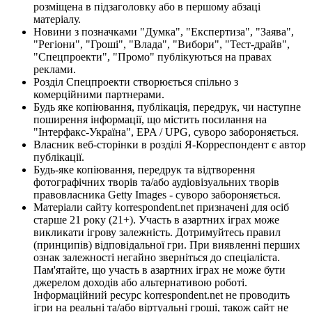
розміщена в підзаголовку або в першому абзаці
матеріалу.
Новини з позначками "Думка", "Експертиза", "Заява",
"Регіони", "Гроші", "Влада", "Вибори", "Тест-драйв",
"Спецпроекти", "Промо" публікуються на правах
реклами.
Розділ Спецпроекти створюється спільно з
комерційними партнерами.
Будь яке копіювання, публікація, передрук, чи наступне
поширення інформації, що містить посилання на
"Інтерфакс-Україна", EPA / UPG, суворо забороняється.
Власник веб-сторінки в розділі Я-Корреспондент є автор
публікації.
Будь-яке копіювання, передрук та відтворення
фотографічних творів та/або аудіовізуальних творів
правовласника Getty Images - суворо забороняється.
Матеріали сайту korrespondent.net призначені для осіб
старше 21 року (21+). Участь в азартних іграх може
викликати ігрову залежність. Дотримуйтесь правил
(принципів) відповідальної гри. При виявленні перших
ознак залежності негайно зверніться до спеціаліста.
Пам'ятайте, що участь в азартних іграх не може бути
джерелом доходів або альтернативою роботі.
Інформаційний ресурс korrespondent.net не проводить
ігри на реальні та/або віртуальні гроші, також сайт не