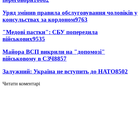
Уряд змінив правила обслуговування чоловіків у
консульствах за кордоном
9763
"Медові пастки": СБУ попередила
військових
9535
Майора ВСП викрили на "допомозі"
військовому в СЗЧ
8857
Залужний: Україна не вступить до НАТО
8502
Читати коментарі