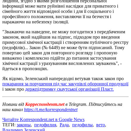
людини, згідно з якими розголошення персональної
інформації може мати руйнівні наслідки для приватного і
сімейного життя відповідної особи і для її соціального і
професійного положення, виставляючи її на безчестя і
наражаючи на небезпеку ізоляції.
"Зважаючи на наведене, не можу погодитися з передбаченим
законом, який надійшов на підпис, підходом про введення
примусової хімічної кастрації і створенням публічного реєстру
(педофілів)... Закон (№ 6449) не може бути підписаний. Тому
повертаю цей закон для повторного розгляду і пропоную
виважено і комплексно підійти до питання застосування
хімічної кастрації з урахуванням висловлених зауважень", -
йдеться в пропозиціях.
Як відомо, Зеленський напередодні ветував також закон про
покарання за порушення під час закупівлі оборонної продукції
і закон про
держпідтримку скаутської організації Пласт.
Новини від
Корреспондент.net
в Telegram. Підписуйтесь на
наш канал
https://t.me/korrespondentnet
Читайте Korrespondent.net в Google News
ТЕГИ:
законы
,
педофилия
,
Рада
,
педофилы
,
вето
,
Владимир Зеленский