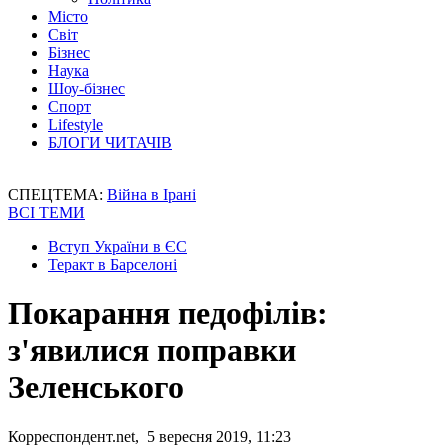
Місто
Світ
Бізнес
Наука
Шоу-бізнес
Спорт
Lifestyle
БЛОГИ ЧИТАЧІВ
СПЕЦТЕМА:
Війна в Ірані
ВСІ ТЕМИ
Вступ України в ЄС
Теракт в Барселоні
Покарання педофілів:
з'явилися поправки
Зеленського
Корреспондент.net, 5 вересня 2019, 11:23