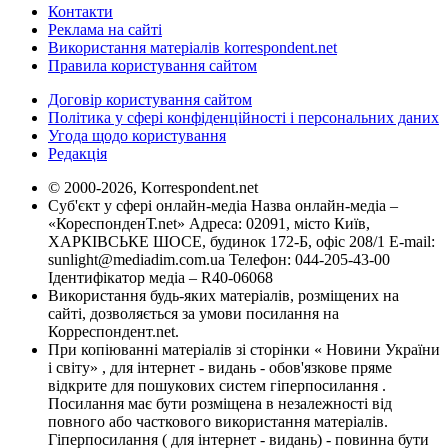
Контакти
Реклама на сайті
Використання матеріалів korrespondent.net
Правила користування сайтом
Договір користування сайтом
Політика у сфері конфіденційності і персональних даних
Угода щодо користування
Редакція
© 2000-2026, Korrespondent.net
Суб'єкт у сфері онлайн-медіа Назва онлайн-медіа –
«КореспонденТ.net» Адреса: 02091, місто Київ,
ХАРКІВСЬКЕ ШОСЕ, будинок 172-Б, офіс 208/1 E-mail:
sunlight@mediadim.com.ua
Телефон: 044-205-43-00
Ідентифікатор медіа – R40-06068
Використання будь-яких матеріалів, розміщених на
сайті, дозволяється за умови посилання на
Корреспондент.net.
При копіюванні матеріалів зі сторінки « Новини України
і світу» , для інтернет - видань - обов'язкове пряме
відкрите для пошукових систем гіперпосилання .
Посилання має бути розміщена в незалежності від
повного або часткового використання матеріалів.
Гіперпосилання ( для інтернет - видань) - повинна бути