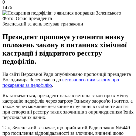
0
1476
Фото: Офис президента
Зеленський за день ветував три закони
Президент пропонує уточнити низку
положень закону в питаннях хімічної
кастрації і відкритого реєстру
педофілів.
На сайті Верховної Ради опубліковано пропозиції президента
Володимира Зеленського до
ветованого ним закону про
покарання за педофілію
.
Як зазначається, президент наклав вето на закон про хімічну
кастрацію педофілів через загрозу їхньому здоров'ю і життю, а
також через можливе незаконне втручання в особисте життя
при створенні реєстру таких злочинців з оприлюдненням їхніх
персональних даних.
Так, Зеленський зазначає, що прийнятий Радою закон №6449
про посилення відповідальності за злочини, вчинені щодо