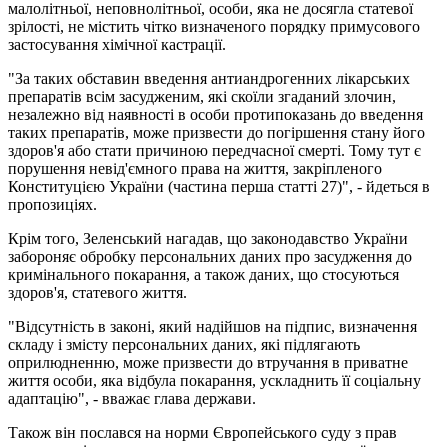
малолітньої, неповнолітньої, особи, яка не досягла статевої
зрілості, не містить чітко визначеного порядку примусового
застосування хімічної кастрації.
"За таких обставин введення антиандрогенних лікарських
препаратів всім засудженим, які скоїли згаданий злочин,
незалежно від наявності в особи протипоказань до введення
таких препаратів, може призвести до погіршення стану його
здоров'я або стати причиною передчасної смерті. Тому тут є
порушення невід'ємного права на життя, закріпленого
Конституцією України (частина перша статті 27)", - йдеться в
пропозиціях.
Крім того, Зеленський нагадав, що законодавство України
забороняє обробку персональних даних про засудження до
кримінального покарання, а також даних, що стосуються
здоров'я, статевого життя.
"Відсутність в законі, який надійшов на підпис, визначення
складу і змісту персональних даних, які підлягають
оприлюдненню, може призвести до втручання в приватне
життя особи, яка відбула покарання, ускладнить її соціальну
адаптацію", - вважає глава держави.
Також він послався на норми Європейського суду з прав