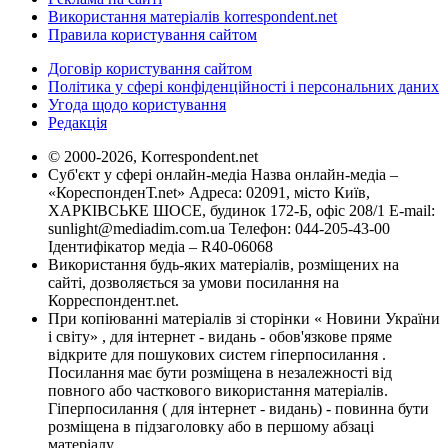
Використання матеріалів korrespondent.net
Правила користування сайтом
Договір користування сайтом
Політика у сфері конфіденційності і персональних даних
Угода щодо користування
Редакція
© 2000-2026, Korrespondent.net
Суб'єкт у сфері онлайн-медіа Назва онлайн-медіа –
«КореспонденТ.net» Адреса: 02091, місто Київ,
ХАРКІВСЬКЕ ШОСЕ, будинок 172-Б, офіс 208/1 E-mail:
sunlight@mediadim.com.ua
Телефон: 044-205-43-00
Ідентифікатор медіа – R40-06068
Використання будь-яких матеріалів, розміщених на
сайті, дозволяється за умови посилання на
Корреспондент.net.
При копіюванні матеріалів зі сторінки « Новини України
і світу» , для інтернет - видань - обов'язкове пряме
відкрите для пошукових систем гіперпосилання .
Посилання має бути розміщена в незалежності від
повного або часткового використання матеріалів.
Гіперпосилання ( для інтернет - видань) - повинна бути
розміщена в підзаголовку або в першому абзаці
матеріалу.