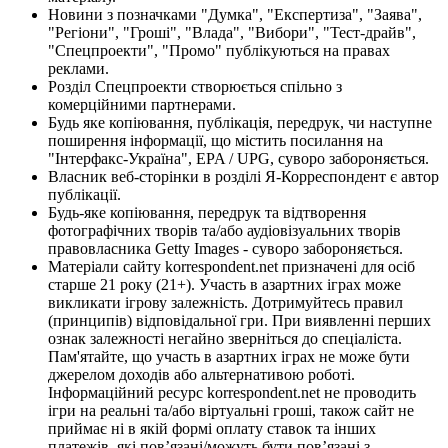
Новини з позначками "Думка", "Експертиза", "Заява",
"Регіони", "Гроші", "Влада", "Вибори", "Тест-драйв",
"Спецпроекти", "Промо" публікуються на правах
реклами.
Розділ Спецпроекти створюється спільно з
комерційними партнерами.
Будь яке копіювання, публікація, передрук, чи наступне
поширення інформації, що містить посилання на
"Інтерфакс-Україна", EPA / UPG, суворо забороняється.
Власник веб-сторінки в розділі Я-Корреспондент є автор
публікації.
Будь-яке копіювання, передрук та відтворення
фотографічних творів та/або аудіовізуальних творів
правовласника Getty Images - суворо забороняється.
Матеріали сайту korrespondent.net призначені для осіб
старше 21 року (21+). Участь в азартних іграх може
викликати ігрову залежність. Дотримуйтесь правил
(принципів) відповідальної гри. При виявленні перших
ознак залежності негайно зверніться до спеціаліста.
Пам'ятайте, що участь в азартних іграх не може бути
джерелом доходів або альтернативою роботі.
Інформаційний ресурс korrespondent.net не проводить
ігри на реальні та/або віртуальні гроші, також сайт не
приймає ні в якій формі оплату ставок та інших
платежів, які пов’язані/можуть бути пов’язані з