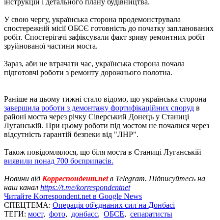
інструкцій і детального плану будівництва.
У свою чергу, українська сторона продемонструвала
спостережній місії ОБСЄ готовність до початку запланованих
робіт. Спостерігачі зафіксували факт зриву ремонтних робіт
зруйнованої частини моста.
Зараз, аби не втрачати час, українська сторона почала
підготовчі роботи з ремонту дорожнього полотна.
Раніше на цьому тижні стало відомо, що українська сторона
завершила роботи з демонтажу фортифікаційних споруд
в
районі моста через річку Сіверський Донець у Станиці
Луганській. При цьому роботи під мостом не почалися через
відсутність гарантій безпеки від "ЛНР".
Також повідомлялося, що біля моста в Станиці Луганській
виявили понад 700 боєприпасів.
Новини від
Корреспондент.net
в Telegram. Підписуйтесь на
наш канал
https://t.me/korrespondentnet
Читайте Korrespondent.net в Google News
СПЕЦТЕМА:
Операція об'єднаних сил на Донбасі
ТЕГИ:
мост
,
фото
,
донбасс
,
ОБСЕ
,
сепаратисты