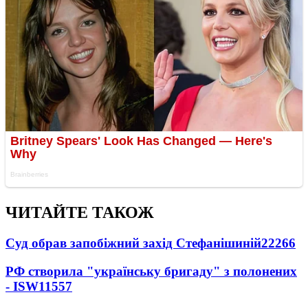
ЧИТАЙТЕ ТАКОЖ
Суд обрав запобіжний захід Стефанішиній
22266
РФ створила "українську бригаду" з полонених
- ISW
11557