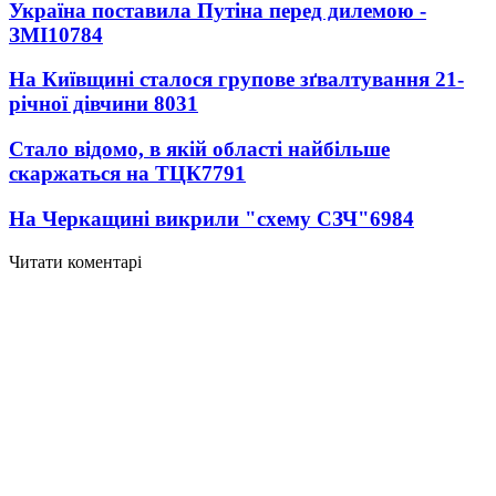
Україна поставила Путіна перед дилемою -
ЗМІ
10784
На Київщині сталося групове зґвалтування 21-
річної дівчини
8031
Стало відомо, в якій області найбільше
скаржаться на ТЦК
7791
На Черкащині викрили "схему СЗЧ"
6984
Читати коментарі