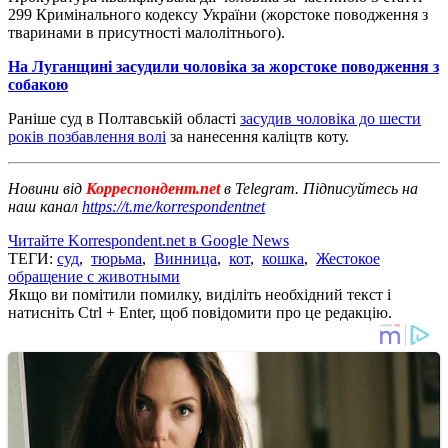
299 Кримінального кодексу України (жорстоке поводження з
тваринами в присутності малолітнього).
На Луганщині засудили чоловіка за жорстоке поводження з
собакою
Раніше суд в Полтавській області
засудив чоловіка до шести
років позбавлення волі
за нанесення каліцтв коту.
Новини від
Корреспондент.net
в Telegram. Підписуйтесь на
наш канал
https://t.me/korrespondentnet
Читайте Korrespondent.net в Google News
ТЕГИ:
суд
,
тюрьма
,
Винница
,
кот
,
кошка
,
Жестокое
обращение с животными
Якщо ви помітили помилку, виділіть необхідний текст і
натисніть Ctrl + Enter, щоб повідомити про це редакцію.