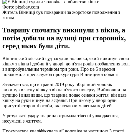
Фото: pixabay.com
Житель Вінниці був покараний за жорстоке поводження з
котом
Тварину спочатку викинули з вікна, а
потім добили на вулиці при сторонніх,
серед яких були діти.
Вінницький міський суд засудив чоловіка, який викинув свою
кішку з вікна і добив її у дворі, до п'яти років позбавлення волі
з випробувальним терміном три роки. Про це 5 вересня
повідомила прес-служба прокуратури Вінницької області.
Зазначається, що в травні 2019 року 50-річний чоловік
викинув власну кішку з вікна п'ятого поверху. Вийшовши на
вулицю і виявивши, що тварина подає ознаки життя, він взяв
кішку на руки кинув на асфальт. При цьому у дворі були
присутні сторонні особи, включаючи маленьких дітей.
У результаті удару тварина отримала тілесні ушкодження,
несумісні з життям.
Прокуратура кваліфікувала дії чоловіка за частиною 3 статті