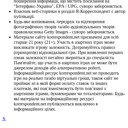
поширення інформації, що містить посилання на
"Інтерфакс-Україна", EPA / UPG, суворо забороняється.
Власник веб-сторінки в розділі Я-Корреспондент є автор
публікації.
Будь-яке копіювання, передрук та відтворення
фотографічних творів та/або аудіовізуальних творів
правовласника Getty Images - суворо забороняється.
Матеріали сайту korrespondent.net призначені для осіб
старше 21 року (21+). Участь в азартних іграх може
викликати ігрову залежність. Дотримуйтесь правил
(принципів) відповідальної гри. При виявленні перших
ознак залежності негайно зверніться до спеціаліста.
Пам'ятайте, що участь в азартних іграх не може бути
джерелом доходів або альтернативою роботі.
Інформаційний ресурс korrespondent.net не проводить
ігри на реальні та/або віртуальні гроші, також сайт не
приймає ні в якій формі оплату ставок та інших
платежів, які пов’язані/можуть бути пов’язані з
азартними іграми, букмекерами чи тоталізаторами. Будь-
які матеріали на інформаційному ресурсі
korrespondent.net публікуються виключно в
інформаційних цілях.
X