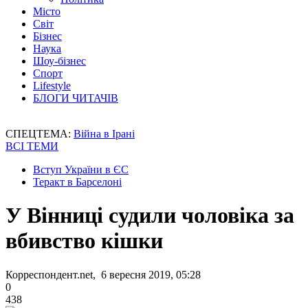
Місто
Світ
Бізнес
Наука
Шоу-бізнес
Спорт
Lifestyle
БЛОГИ ЧИТАЧІВ
СПЕЦТЕМА:
Війна в Ірані
ВСІ ТЕМИ
Вступ України в ЄС
Теракт в Барселоні
У Вінниці судили чоловіка за
вбивство кішки
Корреспондент.net, 6 вересня 2019, 05:28
0
438