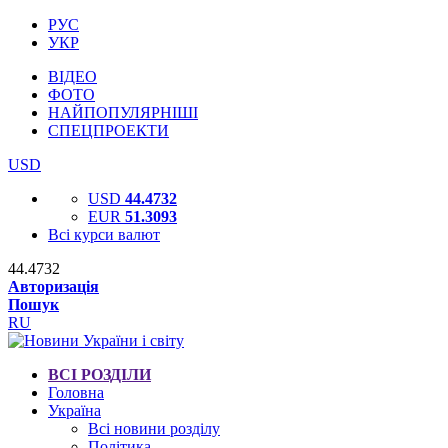
РУС
УКР
ВІДЕО
ФОТО
НАЙПОПУЛЯРНІШІ
СПЕЦПРОЕКТИ
USD
USD
44.4732
EUR
51.3093
Всі курси валют
44.4732
Авторизація
Пошук
RU
ВСІ РОЗДІЛИ
Головна
Україна
Всі новини розділу
Політика