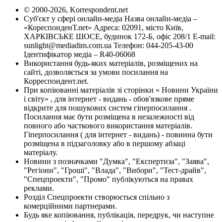
© 2000-2026, Korrespondent.net
Суб'єкт у сфері онлайн-медіа Назва онлайн-медіа –
«КореспонденТ.net» Адреса: 02091, місто Київ,
ХАРКІВСЬКЕ ШОСЕ, будинок 172-Б, офіс 208/1 E-mail:
sunlight@mediadim.com.ua
Телефон: 044-205-43-00
Ідентифікатор медіа – R40-06068
Використання будь-яких матеріалів, розміщених на
сайті, дозволяється за умови посилання на
Корреспондент.net.
При копіюванні матеріалів зі сторінки « Новини України
і світу» , для інтернет - видань - обов'язкове пряме
відкрите для пошукових систем гіперпосилання .
Посилання має бути розміщена в незалежності від
повного або часткового використання матеріалів.
Гіперпосилання ( для інтернет - видань) - повинна бути
розміщена в підзаголовку або в першому абзаці
матеріалу.
Новини з позначками "Думка", "Експертиза", "Заява",
"Регіони", "Гроші", "Влада", "Вибори", "Тест-драйв",
"Спецпроекти", "Промо" публікуються на правах
реклами.
Розділ Спецпроекти створюється спільно з
комерційними партнерами.
Будь яке копіювання, публікація, передрук, чи наступне