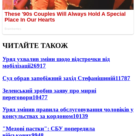
ЧИТАЙТЕ ТАКОЖ
Уряд ухвалив зміни щодо відстрочки від
мобілізації
26917
Суд обрав запобіжний захід Стефанішиній
11787
Зеленський зробив заяву про мирні
переговори
10477
Уряд змінив правила обслуговування чоловіків у
консульствах за кордоном
10139
"Медові пастки": СБУ попередила
військових
9948