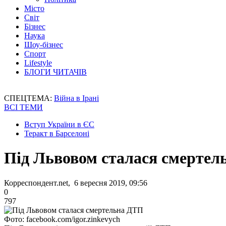
Місто
Світ
Бізнес
Наука
Шоу-бізнес
Спорт
Lifestyle
БЛОГИ ЧИТАЧІВ
СПЕЦТЕМА:
Війна в Ірані
ВСІ ТЕМИ
Вступ України в ЄС
Теракт в Барселоні
Під Львовом сталася смерте
Корреспондент.net, 6 вересня 2019, 09:56
0
797
Фото: facebook.com/igor.zinkevych