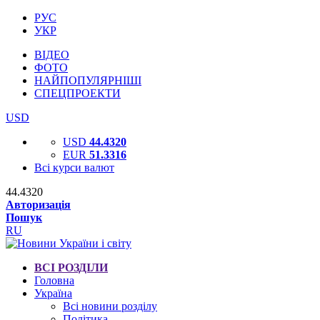
РУС
УКР
ВІДЕО
ФОТО
НАЙПОПУЛЯРНІШІ
СПЕЦПРОЕКТИ
USD
USD
44.4320
EUR
51.3316
Всі курси валют
44.4320
Авторизація
Пошук
RU
ВСІ РОЗДІЛИ
Головна
Україна
Всі новини розділу
Політика