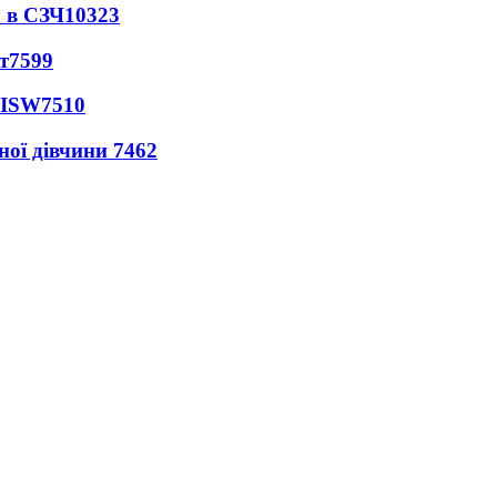
 в СЗЧ
10323
т
7599
 ISW
7510
ної дівчини
7462