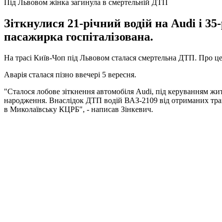
Під Львовом жінка загинула в смертельній ДТП
Зіткнулися 21-річний водій на Audi і 35-
пасажирка госпіталізована.
На трасі Київ-Чоп під Львовом сталася смертельна ДТП. Про ц
Аварія сталася пізно ввечері 5 вересня.
"Сталося лобове зіткнення автомобіля Audi, під керуванням жи
народження. Внаслідок ДТП водій ВАЗ-2109 від отриманих травм
в Миколаївську КЦРБ", - написав Зінкевич.