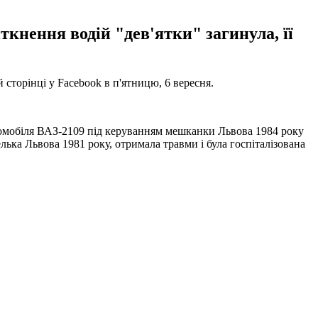
іткнення водій "дев'ятки" загинула, її
й сторінці у Facebook в п'ятницю, 6 вересня.
втомобіля ВАЗ-2109 під керуванням мешканки Львова 1984 року
ька Львова 1981 року, отримала травми і була госпіталізована