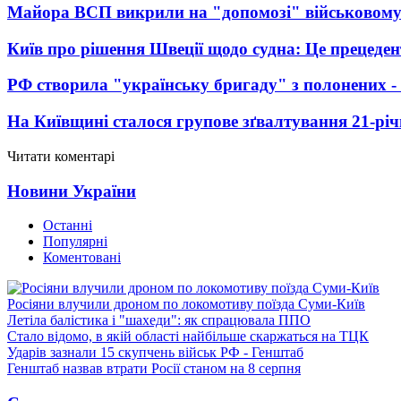
Майора ВСП викрили на "допомозі" військовому
Київ про рішення Швеції щодо судна: Це прецеден
РФ створила "українську бригаду" з полонених -
На Київщині сталося групове зґвалтування 21-річ
Читати коментарі
Новини України
Останні
Популярні
Коментовані
Росіяни влучили дроном по локомотиву поїзда Суми-Київ
Летіла балістика і "шахеди": як спрацювала ППО
Стало відомо, в якій області найбільше скаржаться на ТЦК
Ударів зазнали 15 скупчень військ РФ - Генштаб
Генштаб назвав втрати Росії станом на 8 серпня