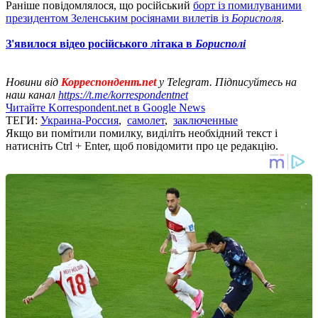
Раніше повідомлялося, що російський
борт із помилуваними
президентом Зеленським росіянами вилетів із
Борисполя
.
З'явилося відео російського літака в
Борисполі
Новини від
Корреспондент.net
у Telegram. Підписуйтесь на
наш канал
https://t.me/korrespondentnet
Читайте Korrespondent.net в Google News
ТЕГИ:
Украина-Россия
,
самолет
,
заключенные
Якщо ви помітили помилку, виділіть необхідний текст і
натисніть Ctrl + Enter, щоб повідомити про це редакцію.