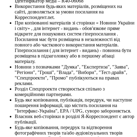
Ідентифікатор медіа – R40-06068
Використання будь-яких матеріалів, розміщених на
сайті, дозволяється за умови посилання на
Корреспондент.net.
При копіюванні матеріалів зі сторінки « Новини України
і світу» , для інтернет - видань - обов'язкове пряме
відкрите для пошукових систем гіперпосилання .
Посилання має бути розміщена в незалежності від
повного або часткового використання матеріалів.
Гіперпосилання ( для інтернет - видань) - повинна бути
розміщена в підзаголовку або в першому абзаці
матеріалу.
Новини з позначками "Думка", "Експертиза", "Заява",
"Регіони", "Гроші", "Влада", "Вибори", "Тест-драйв",
"Спецпроекти", "Промо" публікуються на правах
реклами.
Розділ Спецпроекти створюється спільно з
комерційними партнерами.
Будь яке копіювання, публікація, передрук, чи наступне
поширення інформації, що містить посилання на
"Інтерфакс-Україна", EPA / UPG, суворо забороняється.
Власник веб-сторінки в розділі Я-Корреспондент є автор
публікації.
Будь-яке копіювання, передрук та відтворення
фотографічних творів та/або аудіовізуальних творів