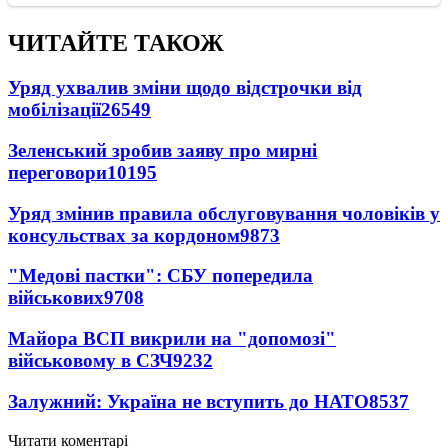
ЧИТАЙТЕ ТАКОЖ
Уряд ухвалив зміни щодо відстрочки від
мобілізації
26549
Зеленський зробив заяву про мирні
переговори
10195
Уряд змінив правила обслуговування чоловіків у
консульствах за кордоном
9873
"Медові пастки": СБУ попередила
військових
9708
Майора ВСП викрили на "допомозі"
військовому в СЗЧ
9232
Залужний: Україна не вступить до НАТО
8537
Читати коментарі