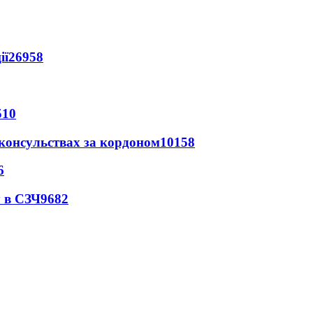
ії
26958
510
 консульствах за кордоном
10158
6
 в СЗЧ
9682