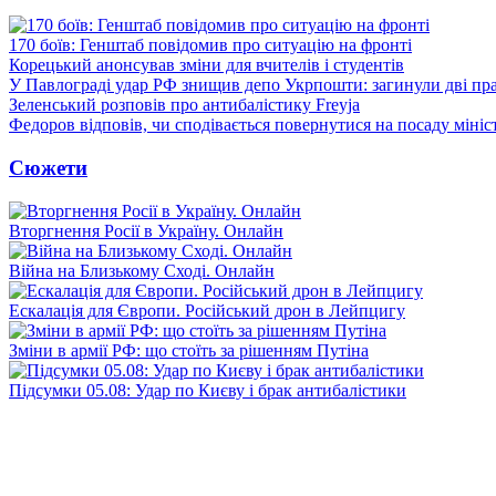
170 боїв: Генштаб повідомив про ситуацію на фронті
Корецький анонсував зміни для вчителів і студентів
У Павлограді удар РФ знищив депо Укрпошти: загинули дві пр
Зеленський розповів про антибалістику Freyja
Федоров відповів, чи сподівається повернутися на посаду міні
Сюжети
Вторгнення Росії в Україну. Онлайн
Війна на Близькому Сході. Онлайн
Ескалація для Європи. Російський дрон в Лейпцигу
Зміни в армії РФ: що стоїть за рішенням Путіна
Підсумки 05.08: Удар по Києву і брак антибалістики