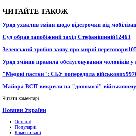
ЧИТАЙТЕ ТАКОЖ
Уряд ухвалив зміни щодо відстрочки від мобілізац
Суд обрав запобіжний захід Стефанішиній
12463
Зеленський зробив заяву про мирні переговори
10
Уряд змінив правила обслуговування чоловіків у
"Медові пастки": СБУ попередила військових
997
Майора ВСП викрили на "допомозі" військовому
Читати коментарі
Новини України
Останні
Популярні
Коментовані