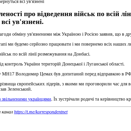
ернуться всі ув'язнені
еності про відведення військ по всій лін
всі ув'язнені.
годи обміну ув'язненими між Україною і Росією заявив, що в дру
тапі ми будемо серйозно працювати і ми повернемо всіх наших лю
ійськ по всій лінії розмежування на Донбасі.
ід контроль України територій Донецької і Луганської області.
офу MH17 Володимир Цемах був допитаний перед відправкою в РФ
різвища європейських лідерів, з якими ми проговорили час для вс
азав Зеленський.
із звільненими українцями
. Їх зустрічали родичі та керівництво кр
ш канал
https://t.me/korrespondentnet