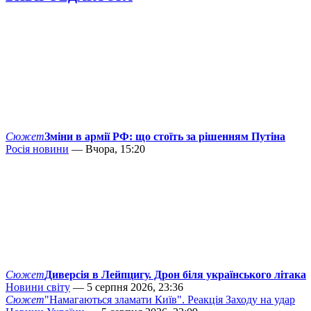
Сюжет
Зміни в армії РФ: що стоїть за рішенням Путіна
Росія новини
— Вчора, 15:20
Сюжет
Диверсія в Лейпцигу. Дрон біля українського літака
Новини світу
— 5 серпня 2026, 23:36
Сюжет
"Намагаються зламати Київ". Реакція Заходу на удар