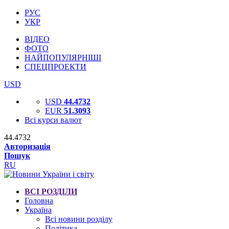
РУС
УКР
ВІДЕО
ФОТО
НАЙПОПУЛЯРНІШІ
СПЕЦПРОЕКТИ
USD
USD
44.4732
EUR
51.3093
Всі курси валют
44.4732
Авторизація
Пошук
RU
ВСІ РОЗДІЛИ
Головна
Україна
Всі новини розділу
Політика