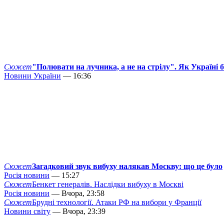
Сюжет
"Полювати на лучника, а не на стрілу". Як Україні 
Новини України
— 16:36
Сюжет
Загадковий звук вибуху налякав Москву: що це було
Росія новини
— 15:27
Сюжет
Бенкет генералів. Наслідки вибуху в Москві
Росія новини
— Вчора, 23:58
Сюжет
Брудні технології. Атаки РФ на вибори у Франції
Новини світу
— Вчора, 23:39