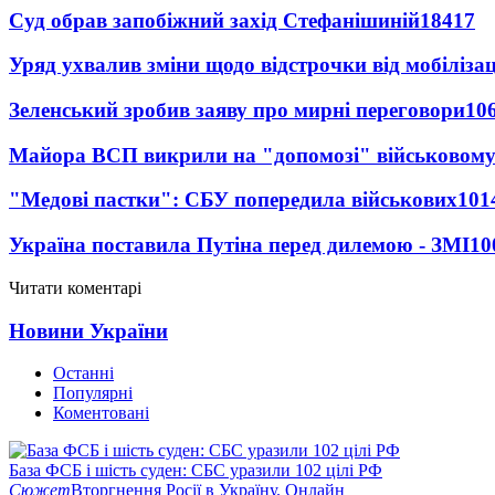
Суд обрав запобіжний захід Стефанішиній
18417
Уряд ухвалив зміни щодо відстрочки від мобілізац
Зеленський зробив заяву про мирні переговори
10
Майора ВСП викрили на "допомозі" військовому
"Медові пастки": СБУ попередила військових
101
Україна поставила Путіна перед дилемою - ЗМІ
10
Читати коментарі
Новини України
Останні
Популярні
Коментовані
База ФСБ і шість суден: СБС уразили 102 цілі РФ
Сюжет
Вторгнення Росії в Україну. Онлайн