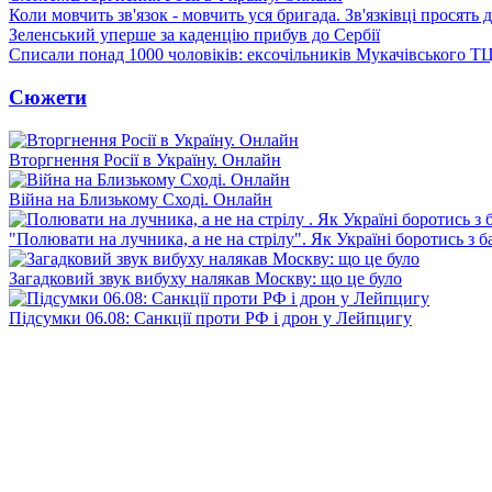
Коли мовчить зв'язок - мовчить уся бригада. Зв'язківці просять
Зеленський уперше за каденцію прибув до Сербії
Списали понад 1000 чоловіків: ексочільників Мукачівського Т
Сюжети
Вторгнення Росії в Україну. Онлайн
Війна на Близькому Сході. Онлайн
"Полювати на лучника, а не на стрілу". Як Україні боротись з 
Загадковий звук вибуху налякав Москву: що це було
Підсумки 06.08: Санкції проти РФ і дрон у Лейпцигу