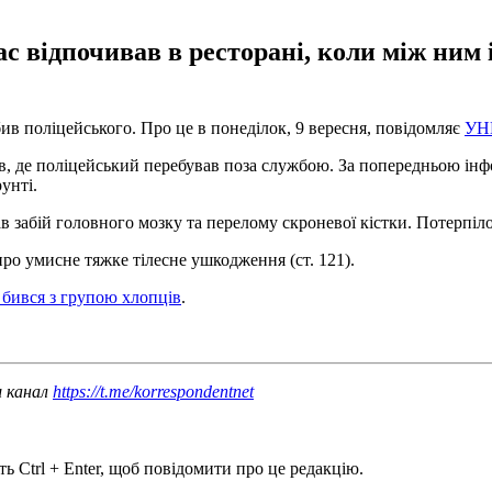
ас відпочивав в ресторані, коли між ним
в поліцейського. Про це в понеділок, 9 вересня, повідомляє
УН
нів, де поліцейський перебував поза службою. За попередньою і
унті.
ав забій головного мозку та перелому скроневої кістки. Потерпіло
ро умисне тяжке тілесне ушкодження (ст. 121).
 бився з групою хлопців
.
ш канал
https://t.me/korrespondentnet
ь Ctrl + Enter, щоб повідомити про це редакцію.