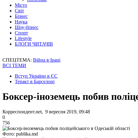
Місто
Світ
Бізнес
Наука
Шоу-бізнес
Спорт
Lifestyle
БЛОГИ ЧИТАЧІВ
СПЕЦТЕМА:
Війна в Ірані
ВСІ ТЕМИ
Вступ України в ЄС
Теракт в Барселоні
Боксер-іноземець побив поліц
Корреспондент.net, 9 вересня 2019, 09:48
0
756
Фото: publika.md