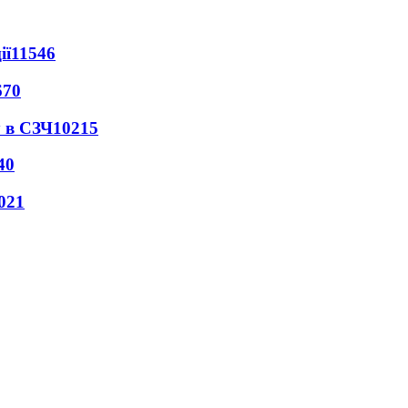
ії
11546
670
 в СЗЧ
10215
40
021