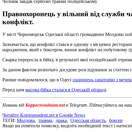
Чоловік завдав серйозні травми поліцейському
Правоохоронець у вільний від служби ч
конфлікт.
У місті Чорноморськ Одеської області громадянин Молдови поби
Зазначається, що конфлікт стався в одному з місцевих рестора
народження, який є боксером, виник конфлікт на побутовому ґр
Сварка переросла в бійку, в результаті якої поліцейський отрим
За даним фактом розпочато досудове розслідування за статтею п
Раніше повідомлялося, що в Одесі
охоронець санаторію з мечем
Перед цим
масова бійка сталася в Одеській облраді
.
Новини від
Корреспондент.net
в Telegram. Підписуйтесь на на
Читайте Korrespondent.net в Google News
ТЕГИ:
Молдова
,
травма
,
драка
,
Одесская область
,
боксер
Якщо ви помітили помилку, виділіть необхідний текст і натисніт