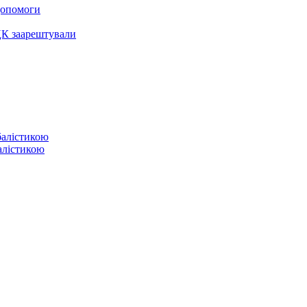
 допомоги
ЦК заарештували
балістикою