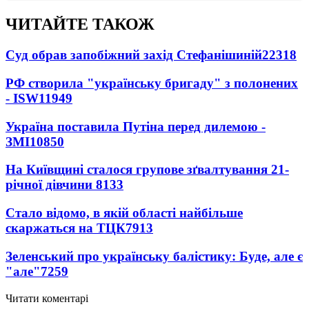
ЧИТАЙТЕ ТАКОЖ
Суд обрав запобіжний захід Стефанішиній
22318
РФ створила "українську бригаду" з полонених
- ISW
11949
Україна поставила Путіна перед дилемою -
ЗМІ
10850
На Київщині сталося групове зґвалтування 21-
річної дівчини
8133
Стало відомо, в якій області найбільше
скаржаться на ТЦК
7913
Зеленський про українську балістику: Буде, але є
"але"
7259
Читати коментарі