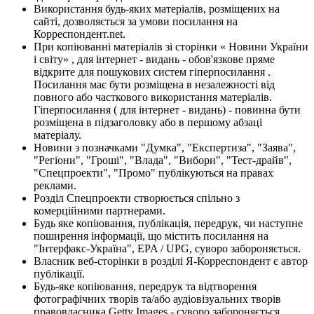
Використання будь-яких матеріалів, розміщених на
сайті, дозволяється за умови посилання на
Корреспондент.net.
При копіюванні матеріалів зі сторінки « Новини України
і світу» , для інтернет - видань - обов'язкове пряме
відкрите для пошукових систем гіперпосилання .
Посилання має бути розміщена в незалежності від
повного або часткового використання матеріалів.
Гіперпосилання ( для інтернет - видань) - повинна бути
розміщена в підзаголовку або в першому абзаці
матеріалу.
Новини з позначками "Думка", "Експертиза", "Заява",
"Регіони", "Гроші", "Влада", "Вибори", "Тест-драйв",
"Спецпроекти", "Промо" публікуються на правах
реклами.
Розділ Спецпроекти створюється спільно з
комерційними партнерами.
Будь яке копіювання, публікація, передрук, чи наступне
поширення інформації, що містить посилання на
"Інтерфакс-Україна", EPA / UPG, суворо забороняється.
Власник веб-сторінки в розділі Я-Корреспондент є автор
публікації.
Будь-яке копіювання, передрук та відтворення
фотографічних творів та/або аудіовізуальних творів
правовласника Getty Images - суворо забороняється.