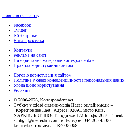
Повна версія сайту
Facebook
Twitter
RSS-стрічки
E-mail розсилка
Контакти
Реклама на сайті
Використання матеріалів korrespondent.net
Правила користування сайтом
Договір користування сайтом
Політика у сфері конфіденційності і персональних даних
Угода щодо користування
Редакція
© 2000-2026, Korrespondent.net
Суб'єкт у сфері онлайн-медіа Назва онлайн-медіа –
«КореспонденТ.net» Адреса: 02091, місто Київ,
ХАРКІВСЬКЕ ШОСЕ, будинок 172-Б, офіс 208/1 E-mail:
sunlight@mediadim.com.ua
Телефон: 044-205-43-00
Ідентифікатор медіа – R40-06068