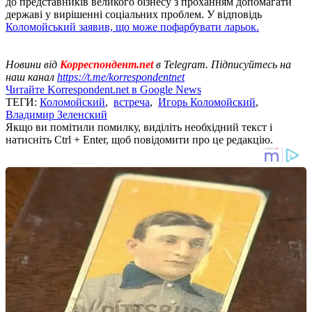
до представників великого бізнесу з проханням допомагати
державі у вирішенні соціальних проблем. У відповідь
Коломойський заявив, що може пофарбувати ларьок.
Новини від
Корреспондент.net
в Telegram. Підписуйтесь на
наш канал
https://t.me/korrespondentnet
Читайте Korrespondent.net в Google News
ТЕГИ:
Коломойский
,
встреча
,
Игорь Коломойский
,
Владимир Зеленский
Якщо ви помітили помилку, виділіть необхідний текст і
натисніть Ctrl + Enter, щоб повідомити про це редакцію.