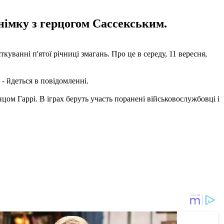
імку з герцогом Сассекським.
уванні п'ятої річниці змагань. Про це в середу, 11 вересня,
- йдеться в повідомленні.
нцом Гаррі. В іграх беруть участь поранені військовослужбовці і