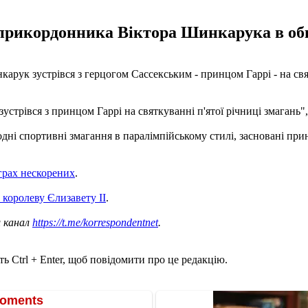
 прикордонника Віктора Шинкарука в обн
рук зустрівся з герцогом Сассекським - принцом Гаррі - на святк
трівся з принцом Гаррі на святкуванні п'ятої річниці змагань", 
одні спортивні змагання в паралімпійському стилі, засновані при
грах нескорених
.
 королеву Єлизавету II
.
ш канал
https://t.me/korrespondentnet
.
ь Ctrl + Enter, щоб повідомити про це редакцію.