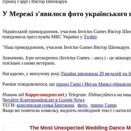
Принц Гаррі і Віктор Шинкарук
У Мережі з'явилося фото українського
Український прикордонник, учасник Invictus Games Віктор Шинка
повідомила пресслужба МВС України у
Twitter
.
"Наш прикордонник, учасник Invictus Games Віктор Шинкарук зус
Зазначимо, Ігри нескорених (Invictus Games. -
англ.
) - це міжнар
пов'язані з ними ветерани.
Нагадаємо, у минулому році
Україна завоювала 20 медалей на І
Раніше повідомлялося, що
принц Гаррі і Меган Маркл образили
Новини від
Корреспондент.net
у Telegram. Підписуйтесь на на
Читайте Korrespondent.net в Google News
ТЕГИ:
королевская семья Британии
,
фото
,
принц Гарри
Якщо ви помітили помилку, виділіть необхідний текст і натисніт