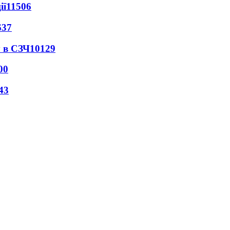
ії
11506
637
 в СЗЧ
10129
00
43