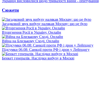
Українці висловилися щодо тривалості війни - опитування
Сюжети
Загадковий звук вибуху налякав Москву: що це було
Вторгнення Росії в Україну. Онлайн
Війна на Близькому Сході. Онлайн
Підсумки 06.08: Санкції проти РФ і дрон у Лейпцигу
Бенкет генералів. Наслідки вибуху в Москві