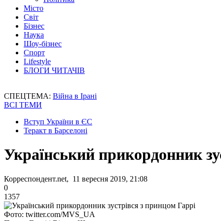
Місто
Світ
Бізнес
Наука
Шоу-бізнес
Спорт
Lifestyle
БЛОГИ ЧИТАЧІВ
СПЕЦТЕМА:
Війна в Ірані
ВСІ ТЕМИ
Вступ України в ЄС
Теракт в Барселоні
Український прикордонник зус
Корреспондент.net, 11 вересня 2019, 21:08
0
1357
Фото: twitter.com/MVS_UA