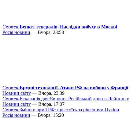
Сюжет
Бенкет генералів. Наслідки вибуху в Москві
Росія новини
— Вчора, 23:58
Сюжет
Брудні технології. Атаки РФ на вибори у Франції
Новини світу
— Вчора, 23:39
Сюжет
Ескалація для Європи. Російський дрон в Лейпцигу
Новини світу
— Вчора, 17:07
Сюжет
Зміни в армії РФ: що стоїть за рішенням Путіна
Росія новини
— Вчора, 15:20