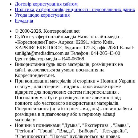
Договір користування сайтом
Політика у сфері конфіденційності і персональних даних
Угода щодо користування
Редакція
© 2000-2026, Korrespondent.net
Суб'єкт у сфері онлайн-медіа Назва онлайн-медіа –
«КореспонденТ.net» Адреса: 02091, місто Київ,
ХАРКІВСЬКЕ ШОСЕ, будинок 172-Б, офіс 208/1 E-mail:
sunlight@mediadim.com.ua
Телефон: 044-205-43-00
Ідентифікатор медіа – R40-06068
Використання будь-яких матеріалів, розміщених на
сайті, дозволяється за умови посилання на
Корреспондент.net.
При копіюванні матеріалів зі сторінки « Новини України
і світу» , для інтернет - видань - обов'язкове пряме
відкрите для пошукових систем гіперпосилання .
Посилання має бути розміщена в незалежності від
повного або часткового використання матеріалів.
Гіперпосилання ( для інтернет - видань) - повинна бути
розміщена в підзаголовку або в першому абзаці
матеріалу.
Новини з позначками "Думка", "Експертиза", "Заява",
"Регіони", "Гроші", "Влада", "Вибори", "Тест-драйв",
"Спецпроекти", "Промо" публікуються на правах