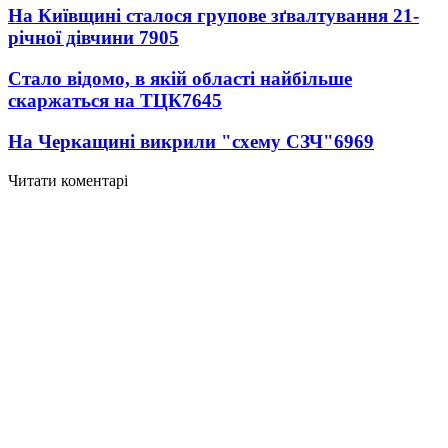
На Київщині сталося групове зґвалтування 21-
річної дівчини
7905
Стало відомо, в якій області найбільше
скаржаться на ТЦК
7645
На Черкащині викрили "схему СЗЧ"
6969
Читати коментарі