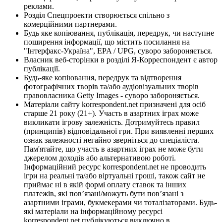
реклами.
Розділ Спецпроекти створюється спільно з
комерційними партнерами.
Будь яке копіювання, публікація, передрук, чи наступне
поширення інформації, що містить посилання на
"Інтерфакс-Україна", EPA / UPG, суворо забороняється.
Власник веб-сторінки в розділі Я-Корреспондент є автор
публікації.
Будь-яке копіювання, передрук та відтворення
фотографічних творів та/або аудіовізуальних творів
правовласника Getty Images - суворо забороняється.
Матеріали сайту korrespondent.net призначені для осіб
старше 21 року (21+). Участь в азартних іграх може
викликати ігрову залежність. Дотримуйтесь правил
(принципів) відповідальної гри. При виявленні перших
ознак залежності негайно зверніться до спеціаліста.
Пам'ятайте, що участь в азартних іграх не може бути
джерелом доходів або альтернативою роботі.
Інформаційний ресурс korrespondent.net не проводить
ігри на реальні та/або віртуальні гроші, також сайт не
приймає ні в якій формі оплату ставок та інших
платежів, які пов’язані/можуть бути пов’язані з
азартними іграми, букмекерами чи тоталізаторами. Будь-
які матеріали на інформаційному ресурсі
korrespondent.net публікуються виключно в