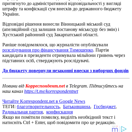
притягнуто до адміністративної відповідальності у вигляді
штрафу та конфіскації сум внесків до державного бюджету
України.
Відповідні рішення винесли Вінницький міський суд
(апеляційний суд залишив постанову міськсуду без змін) і
Хустський районний суд Закарпатської області.
Раніше повідомлялося, що журналісти опублікували
розслідування про фінансування Тимошенко
. Партія
кандидата в президенти отримувала мільйони гривень через
підставних осіб, стверджують розслідувачі.
До бюджету повернули незаконні внески з виборчих фондів
Новини від
Корреспондент.net
в Telegram. Підписуйтесь на
наш канал
https://t.me/korrespondentnet
Читайте Korrespondent.net в Google News
ТЕГИ:
благотворительность
,
Батькивщина
,
Госбюджет
,
Радикальная партия
,
конфискация
Якщо ви помітили помилку, виділіть необхідний текст і
натисніть Ctrl + Enter, щоб повідомити про це редакцію.