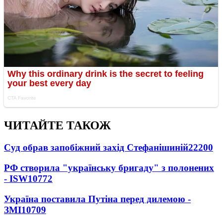
ЧИТАЙТЕ ТАКОЖ
Суд обрав запобіжний захід Стефанішиній
22200
РФ створила "українську бригаду" з полонених
- ISW
10772
Україна поставила Путіна перед дилемою -
ЗМІ
10709