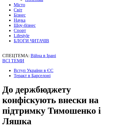
Місто
Світ
Бізнес
Наука
Шоу-бізнес
Спорт
Lifestyle
БЛОГИ ЧИТАЧІВ
СПЕЦТЕМА:
Війна в Ірані
ВСІ ТЕМИ
Вступ України в ЄС
Теракт в Барселоні
До держбюджету
конфіскують внески на
підтримку Тимошенко і
Ляшка