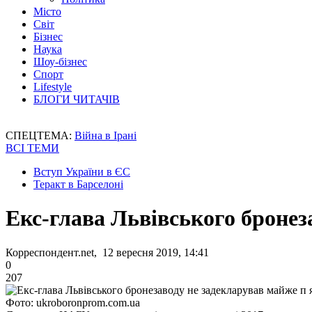
Місто
Світ
Бізнес
Наука
Шоу-бізнес
Спорт
Lifestyle
БЛОГИ ЧИТАЧІВ
СПЕЦТЕМА:
Війна в Ірані
ВСІ ТЕМИ
Вступ України в ЄС
Теракт в Барселоні
Екс-глава Львівського бронез
Корреспондент.net, 12 вересня 2019, 14:41
0
207
Фото: ukroboronprom.com.ua