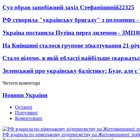
Суд обрав запобіжний захід Стефанішиній
22325
РФ створила "українську бригаду" з полонених -
Україна поставила Путіна перед дилемою - ЗМІ
10
На Київщині сталося групове зґвалтування 21-річ
Стало відомо, в якій області найбільше скаржать
Зеленський про українську балістику: Буде, але є
Читати коментарі
Новини України
Останні
Популярні
Коментовані
РФ вдарила по німецькому підприємству на Житомирщині: роб