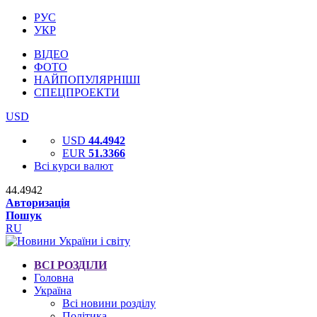
РУС
УКР
ВІДЕО
ФОТО
НАЙПОПУЛЯРНІШІ
СПЕЦПРОЕКТИ
USD
USD
44.4942
EUR
51.3366
Всі курси валют
44.4942
Авторизація
Пошук
RU
ВСІ РОЗДІЛИ
Головна
Україна
Всі новини розділу
Політика