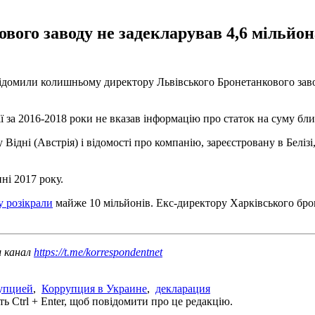
вого заводу не задекларував 4,6 мільйо
домили колишньому директору Львівського Бронетанкового завод
 за 2016-2018 роки не вказав інформацію про статок на суму бли
 Відні (Австрія) і відомості про компанію, зареєстровану в Белі
ні 2017 року.
 розікрали
майже 10 мільйонів. Екс-директору Харківського бро
ш канал
https://t.me/korrespondentnet
рупцией
,
Коррупция в Украине
,
декларация
ь Ctrl + Enter, щоб повідомити про це редакцію.