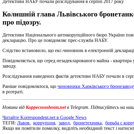
Детективи НАБУ почали розслідування в серпні 2017 року
Колишній глава Львівського бронетанко
про підозру.
Детективи Національного антикорупційного бюро України пові
декларацію. Про це повідомляє прес-служба НАБУ.
Слідство встановило, що екс-чиновник в електронній декларації
Повідомляється, що серед незадекларованого майна - квартира у
заводу.
Розслідування наведених фактів детективи НАБУ почали в серп
Раніше повідомлялося, що
чиновники Харківського бронезаводу
в розтраті.
Новини від
Корреспондент.net
в Telegram. Підписуйтесь на на
Читайте Korrespondent.net в Google News
ТЕГИ:
Львов
,
коррупция
,
завод
,
бронетехника
,
борьба с кор
Якщо ви помітили помилку, виділіть необхідний текст і натисніт