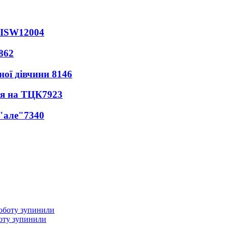
 ISW
12004
862
ної дівчини
8146
ся на ТЦК
7923
 "але"
7340
оту зупинили