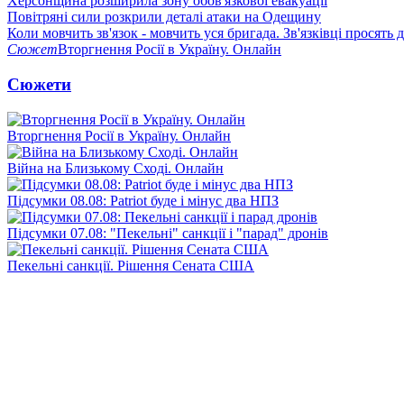
Херсонщина розширила зону обов'язкової евакуації
Повітряні сили розкрили деталі атаки на Одещину
Коли мовчить зв'язок - мовчить уся бригада. Зв'язківці просять
Сюжет
Вторгнення Росії в Україну. Онлайн
Сюжети
Вторгнення Росії в Україну. Онлайн
Війна на Близькому Сході. Онлайн
Підсумки 08.08: Patriot буде і мінус два НПЗ
Підсумки 07.08: "Пекельні" санкції і "парад" дронів
Пекельні санкції. Рішення Сената США