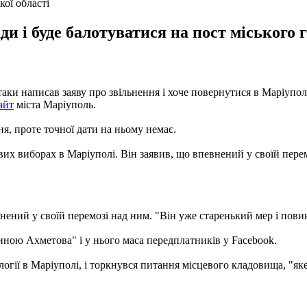
кої області
ади і буде балотуватися на пост міського
ки написав заяву про звільнення і хоче повернутися в Маріуполь 
айт
міста Маріуполь.
я, проте точної дати на ньому немає.
х виборах в Маріуполі. Він заявив, що впевнений у своїй перемо
ений у своїй перемозі над ним. "Він уже старенький мер і повине
диною Ахметова" і у нього маса передплатників у Facebook.
огії в Маріуполі, і торкнувся питання місцевого кладовища, "як