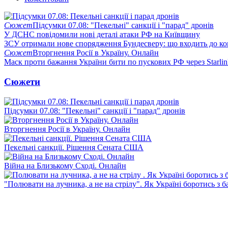
Сюжет
Підсумки 07.08: "Пекельні" санкції і "парад" дронів
У ДСНС повідомили нові деталі атаки РФ на Київщину
ЗСУ отримали нове спорядження Бундесверу: що входить до к
Сюжет
Вторгнення Росії в Україну. Онлайн
Маск проти бажання України бити по пускових РФ через Starlin
Сюжети
Підсумки 07.08: "Пекельні" санкції і "парад" дронів
Вторгнення Росії в Україну. Онлайн
Пекельні санкції. Рішення Сената США
Війна на Близькому Сході. Онлайн
"Полювати на лучника, а не на стрілу". Як Україні боротись з 