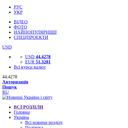
РУС
УКР
ВІДЕО
ФОТО
НАЙПОПУЛЯРНІШІ
СПЕЦПРОЕКТИ
USD
USD
44.4278
EUR
51.3281
Всі курси валют
44.4278
Авторизація
Пошук
RU
ВСІ РОЗДІЛИ
Головна
Україна
Всі новини розділу
Політика