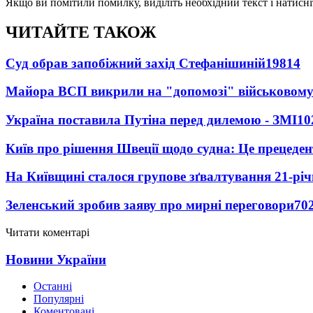
Якщо ви помітили помилку, виділіть необхідний текст і натисніт
ЧИТАЙТЕ ТАКОЖ
Суд обрав запобіжний захід Стефанішиній
19814
Майора ВСП викрили на "допомозі" військовому
Україна поставила Путіна перед дилемою - ЗМІ
10
Київ про рішення Швеції щодо судна: Це прецеден
На Київщині сталося групове зґвалтування 21-річ
Зеленський зробив заяву про мирні переговори
70
Читати коментарі
Новини України
Останні
Популярні
Коментовані