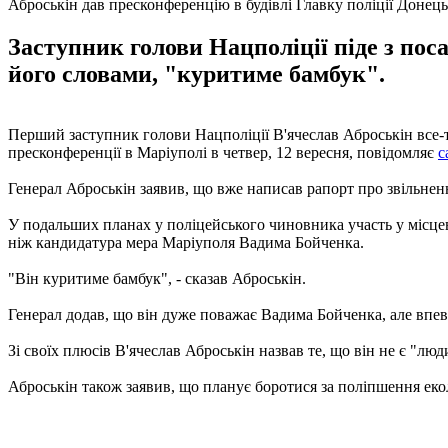
Аброськін дав пресконференцію в будівлі Главку поліції Донець
Заступник голови Нацполіції піде з пос
його словами, "куритиме бамбук".
Перший заступник голови Нацполіції В'ячеслав Аброськін все-та
пресконференції в Маріуполі в четвер, 12 вересня, повідомляє
с
Генерал Аброськін заявив, що вже написав рапорт про звільненн
У подальших планах у поліцейського чиновника участь у місцеви
ніж кандидатура мера Маріуполя Вадима Бойченка.
"Він куритиме бамбук", - сказав Аброськін.
Генерал додав, що він дуже поважає Вадима Бойченка, але впевн
Зі своїх плюсів В'ячеслав Аброськін назвав те, що він не є "лю
Аброськін також заявив, що планує боротися за поліпшення екол