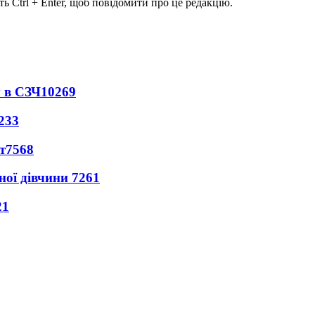
ь Ctrl + Enter, щоб повідомити про це редакцію.
 в СЗЧ
10269
233
т
7568
ної дівчини
7261
21