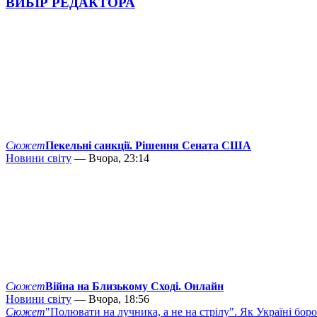
ВИБІР РЕДАКТОРА
Сюжет
Пекельні санкції. Рішення Сената США
Новини світу
— Вчора, 23:14
Сюжет
Війна на Близькому Сході. Онлайн
Новини світу
— Вчора, 18:56
Сюжет
"Полювати на лучника, а не на стрілу". Як Україні бор