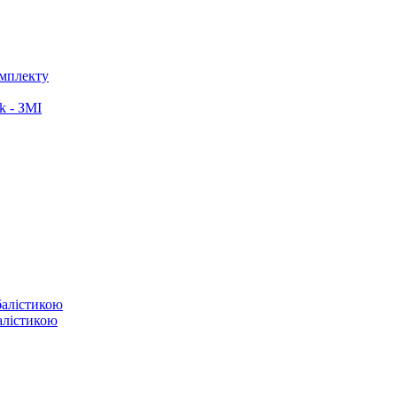
омплекту
k - ЗМІ
балістикою