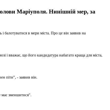
 голови Маріуполя. Нинішній мер, за
і балотуватися в мери міста. Про це він заявив на
зі і вважає, що його кандидатура набагато краща для міста,
н піти", - заявив він.
е має зменшитися".