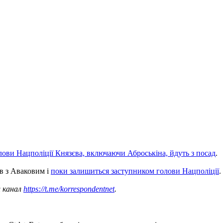
лови Нацполіції Князєва, включаючи Аброськіна, йдуть з посад
.
в з Аваковим і
поки залишиться заступником голови Нацполіції
.
ш канал
https://t.me/korrespondentnet
.