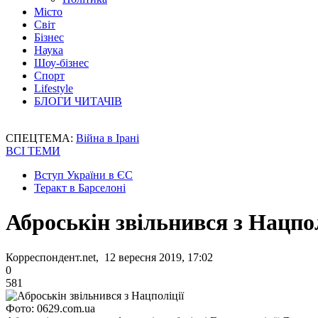
Місто
Світ
Бізнес
Наука
Шоу-бізнес
Спорт
Lifestyle
БЛОГИ ЧИТАЧІВ
СПЕЦТЕМА:
Війна в Ірані
ВСІ ТЕМИ
Вступ України в ЄС
Теракт в Барселоні
Аброськін звільнився з Нацпол
Корреспондент.net, 12 вересня 2019, 17:02
0
581
Фото: 0629.com.ua