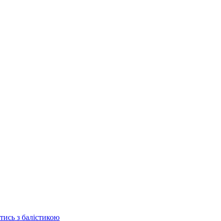
отись з балістикою