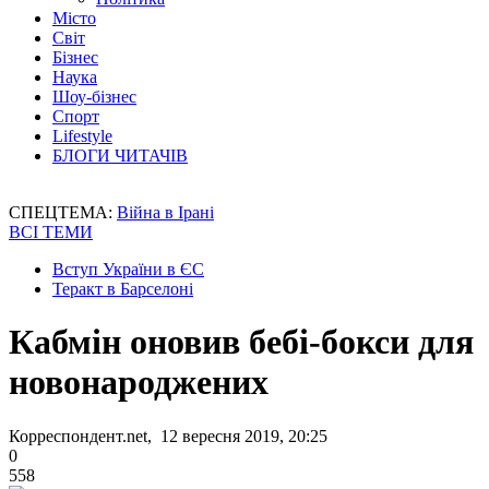
Місто
Світ
Бізнес
Наука
Шоу-бізнес
Спорт
Lifestyle
БЛОГИ ЧИТАЧІВ
СПЕЦТЕМА:
Війна в Ірані
ВСІ ТЕМИ
Вступ України в ЄС
Теракт в Барселоні
Кабмін оновив бебі-бокси для
новонароджених
Корреспондент.net, 12 вересня 2019, 20:25
0
558