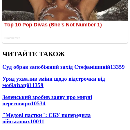
ЧИТАЙТЕ ТАКОЖ
Суд обрав запобіжний захід Стефанішиній
13359
Уряд ухвалив зміни щодо відстрочки від
мобілізації
11359
Зеленський зробив заяву про мирні
переговори
10534
"Медові пастки": СБУ попередила
військових
10011