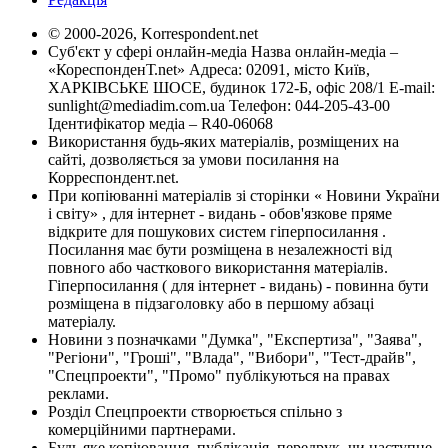
© 2000-2026, Korrespondent.net
Суб'єкт у сфері онлайн-медіа Назва онлайн-медіа –
«КореспонденТ.net» Адреса: 02091, місто Київ,
ХАРКІВСЬКЕ ШОСЕ, будинок 172-Б, офіс 208/1 E-mail:
sunlight@mediadim.com.ua
Телефон: 044-205-43-00
Ідентифікатор медіа – R40-06068
Використання будь-яких матеріалів, розміщених на
сайті, дозволяється за умови посилання на
Корреспондент.net.
При копіюванні матеріалів зі сторінки « Новини України
і світу» , для інтернет - видань - обов'язкове пряме
відкрите для пошукових систем гіперпосилання .
Посилання має бути розміщена в незалежності від
повного або часткового використання матеріалів.
Гіперпосилання ( для інтернет - видань) - повинна бути
розміщена в підзаголовку або в першому абзаці
матеріалу.
Новини з позначками "Думка", "Експертиза", "Заява",
"Регіони", "Гроші", "Влада", "Вибори", "Тест-драйв",
"Спецпроекти", "Промо" публікуються на правах
реклами.
Розділ Спецпроекти створюється спільно з
комерційними партнерами.
Будь яке копіювання, публікація, передрук, чи наступне