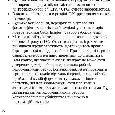
поширення інформації, що містить посилання на
"Інтерфакс-Україна", EPA / UPG, суворо забороняється.
Власник веб-сторінки в розділі Я-Корреспондент є автор
публікації.
Будь-яке копіювання, передрук та відтворення
фотографічних творів та/або аудіовізуальних творів
правовласника Getty Images - суворо забороняється.
Матеріали сайту korrespondent.net призначені для осіб
старше 21 року (21+). Участь в азартних іграх може
викликати ігрову залежність. Дотримуйтесь правил
(принципів) відповідальної гри. При виявленні перших
ознак залежності негайно зверніться до спеціаліста.
Пам'ятайте, що участь в азартних іграх не може бути
джерелом доходів або альтернативою роботі.
Інформаційний ресурс korrespondent.net не проводить
ігри на реальні та/або віртуальні гроші, також сайт не
приймає ні в якій формі оплату ставок та інших
платежів, які пов’язані/можуть бути пов’язані з
азартними іграми, букмекерами чи тоталізаторами. Будь-
які матеріали на інформаційному ресурсі
korrespondent.net публікуються виключно в
інформаційних цілях.
X