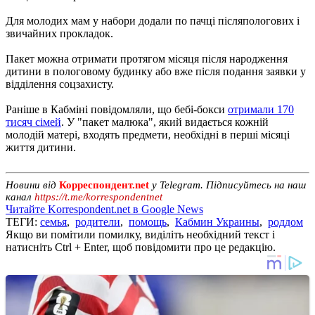
Для молодих мам у набори додали по пачці післяпологових і
звичайних прокладок.
Пакет можна отримати протягом місяця після народження
дитини в пологовому будинку або вже після подання заявки у
відділення соцзахисту.
Раніше в Кабміні повідомляли, що бебі-бокси
отримали 170
тисяч сімей
. У "пакет малюка", який видається кожній
молодій матері, входять предмети, необхідні в перші місяці
життя дитини.
Новини від
Корреспондент.net
у Telegram. Підписуйтесь на наш
канал
https://t.me/korrespondentnet
Читайте Korrespondent.net в Google News
ТЕГИ:
семья
,
родители
,
помощь
,
Кабмин Украины
,
роддом
Якщо ви помітили помилку, виділіть необхідний текст і
натисніть Ctrl + Enter, щоб повідомити про це редакцію.