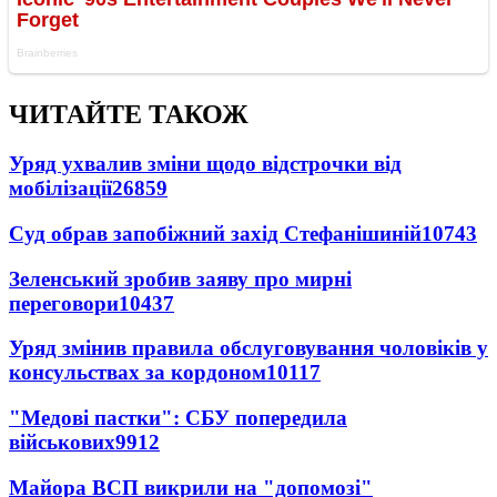
ЧИТАЙТЕ ТАКОЖ
Уряд ухвалив зміни щодо відстрочки від
мобілізації
26859
Суд обрав запобіжний захід Стефанішиній
10743
Зеленський зробив заяву про мирні
переговори
10437
Уряд змінив правила обслуговування чоловіків у
консульствах за кордоном
10117
"Медові пастки": СБУ попередила
військових
9912
Майора ВСП викрили на "допомозі"