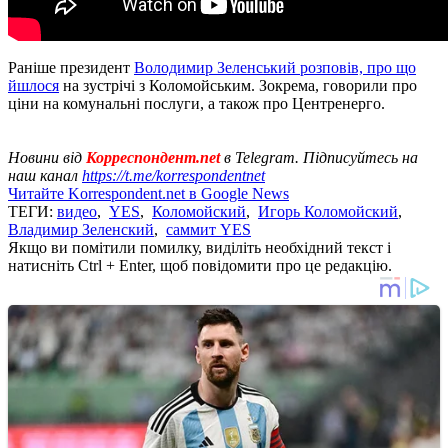
Раніше президент
Володимир Зеленський розповів, про що
йшлося
на зустрічі з Коломойським. Зокрема, говорили про
ціни на комунальні послуги, а також про Центренерго.
Новини від
Корреспондент.net
в Telegram. Підписуйтесь на
наш канал
https://t.me/korrespondentnet
Читайте Korrespondent.net в Google News
ТЕГИ:
видео
,
YES
,
Коломойский
,
Игорь Коломойский
,
Владимир Зеленский
,
саммит YES
Якщо ви помітили помилку, виділіть необхідний текст і
натисніть Ctrl + Enter, щоб повідомити про це редакцію.