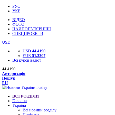
РУС
УКР
ВІДЕО
ФОТО
НАЙПОПУЛЯРНІШІ
СПЕЦПРОЕКТИ
USD
USD
44.4190
EUR
51.3207
Всі курси валют
44.4190
Авторизація
Пошук
RU
ВСІ РОЗДІЛИ
Головна
Україна
Всі новини розділу
Політика