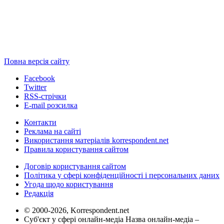
Повна версія сайту
Facebook
Twitter
RSS-стрічки
E-mail розсилка
Контакти
Реклама на сайті
Використання матеріалів korrespondent.net
Правила користування сайтом
Договір користування сайтом
Політика у сфері конфіденційності і персональних даних
Угода щодо користування
Редакція
© 2000-2026, Korrespondent.net
Суб'єкт у сфері онлайн-медіа Назва онлайн-медіа –