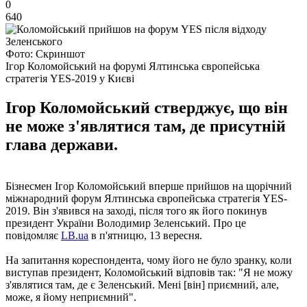
0
640
Фото: Скриншот
Ігор Коломойський на форумі Ялтинська європейська
стратегія YES-2019 у Києві
Ігор Коломойський стверджує, що він
не може з'являтися там, де присутній
глава держави.
Бізнесмен Ігор Коломойський вперше прийшов на щорічний
міжнародний форум Ялтинська європейська стратегія YES-
2019. Він з'явився на заході, після того як його покинув
президент України Володимир Зеленський. Про це
повідомляє
LB.ua
в п'ятницю, 13 вересня.
На запитання кореспондента, чому його не було зранку, коли
виступав президент, Коломойський відповів так: "Я не можу
з'являтися там, де є Зеленський. Мені [він] приємний, але,
може, я йому неприємний".