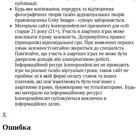
публікації.
Будь-яке копіювання, передрук та відтворення
фотографічних творів та/або аудіовізуальних творів
правовласника Getty Images - суворо забороняється.
Матеріали сайту korrespondent.net призначені для осіб
старше 21 року (21+). Участь в азартних іграх може
викликати ігрову залежність. Дотримуйтесь правил
(принципів) відповідальної гри. При виявленні перших
ознак залежності негайно зверніться до спеціаліста.
Пам'ятайте, що участь в азартних іграх не може бути
джерелом доходів або альтернативою роботі.
Інформаційний ресурс korrespondent.net не проводить
ігри на реальні та/або віртуальні гроші, також сайт не
приймає ні в якій формі оплату ставок та інших
платежів, які пов’язані/можуть бути пов’язані з
азартними іграми, букмекерами чи тоталізаторами. Будь-
які матеріали на інформаційному ресурсі
korrespondent.net публікуються виключно в
інформаційних цілях.
X
Ошибка