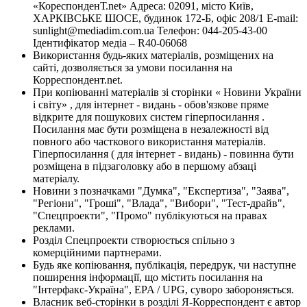
«КореспонденТ.net» Адреса: 02091, місто Київ,
ХАРКІВСЬКЕ ШОСЕ, будинок 172-Б, офіс 208/1 E-mail:
sunlight@mediadim.com.ua
Телефон: 044-205-43-00
Ідентифікатор медіа – R40-06068
Використання будь-яких матеріалів, розміщених на
сайті, дозволяється за умови посилання на
Корреспондент.net.
При копіюванні матеріалів зі сторінки « Новини України
і світу» , для інтернет - видань - обов'язкове пряме
відкрите для пошукових систем гіперпосилання .
Посилання має бути розміщена в незалежності від
повного або часткового використання матеріалів.
Гіперпосилання ( для інтернет - видань) - повинна бути
розміщена в підзаголовку або в першому абзаці
матеріалу.
Новини з позначками "Думка", "Експертиза", "Заява",
"Регіони", "Гроші", "Влада", "Вибори", "Тест-драйв",
"Спецпроекти", "Промо" публікуються на правах
реклами.
Розділ Спецпроекти створюється спільно з
комерційними партнерами.
Будь яке копіювання, публікація, передрук, чи наступне
поширення інформації, що містить посилання на
"Інтерфакс-Україна", EPA / UPG, суворо забороняється.
Власник веб-сторінки в розділі Я-Корреспондент є автор