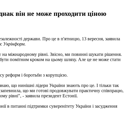
днак він не може проходити ціною
залежності держави. Про це в п'ятницю, 13 вересня, заявила
яє
Укрінформ
.
ову на міжнародному рівні. Звісно, ми повинні шукати рішення.
бути помітним кроком на цьому шляху. Але це не може стати
су реформ і боротьби з корупцією.
знаю, що нинішні лідери України знають про це. І тільки так
я запевнила, що ми готові продовжувати практичну співпрацю,
му рівні", - заявила президент Естонії.
нії в питанні підтримки суверенітету України і засудження