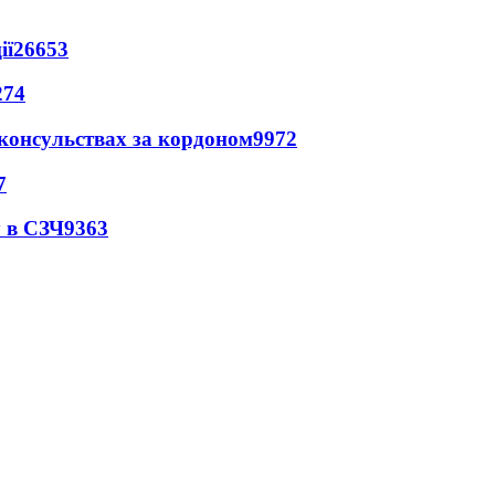
ії
26653
274
 консульствах за кордоном
9972
7
 в СЗЧ
9363