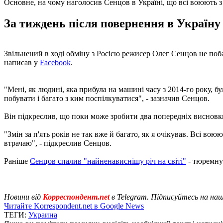
Основне, на чому наголосив Сенцов в Україні, що всі воюють з
За тиждень після повернення в Україну 
Звільнений в ході обміну з Росією режисер Олег Сенцов не побач
написав у
Facebook
.
"Мені, як людині, яка прибула на машині часу з 2014-го року, бу
побувати і багато з ким поспілкуватися", - зазначив Сенцов.
Він підкреслив, що поки може зробити два попередніх висновк
"Змін за п'ять років не так вже й багато, як я очікував. Всі во
втрачаю", - підкреслив Сенцов.
Раніше
Сенцов спалив "найненависнішу річ на світі"
- тюремну 
Новини від
Корреспондент.net
в Telegram. Підписуйтесь на на
Читайте Korrespondent.net в Google News
ТЕГИ:
Украина