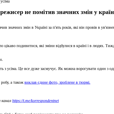
 усіма
режисер не помітив значних змін у країн
ив значних змін в Україні за п'ять років, які він провів в ув'яз
ло цікаво подивитися, які зміни відбулися в країні і в людях. Тиж
и.
юють з усіма. Це все дуже засмучує. Як можна ворогувати один з о
робу, а також
виклав єдине фото, зроблене в тюрмі.
ш канал
https://t.me/korrespondentnet