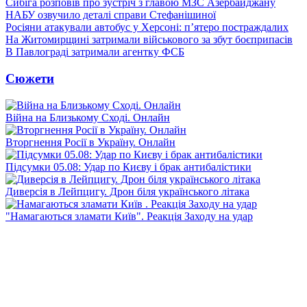
Сибіга розповів про зустріч з главою МЗС Азербайджану
НАБУ озвучило деталі справи Стефанішиної
Росіяни атакували автобус у Херсоні: п’ятеро постраждалих
На Житомирщині затримали військового за збут боєприпасів
В Павлограді затримали агентку ФСБ
Сюжети
Війна на Близькому Сході. Онлайн
Вторгнення Росії в Україну. Онлайн
Підсумки 05.08: Удар по Києву і брак антибалістики
Диверсія в Лейпцигу. Дрон біля українського літака
"Намагаються зламати Київ". Реакція Заходу на удар