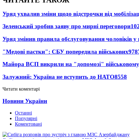
Уряд ухвалив зміни щодо відстрочки від мобілізац
Зеленський зробив заяву про мирні переговори
10
Уряд змінив правила обслуговування чоловіків у
"Медові пастки": СБУ попередила військових
978
Майора ВСП викрили на "допомозі" військовому
Залужний: Україна не вступить до НАТО
8558
Читати коментарі
Новини України
Останні
Популярні
Коментовані