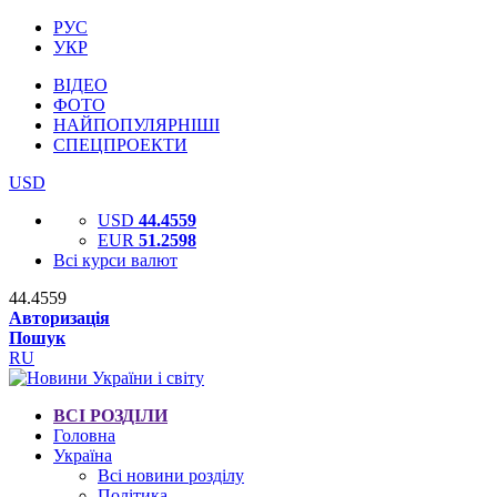
РУС
УКР
ВІДЕО
ФОТО
НАЙПОПУЛЯРНІШІ
СПЕЦПРОЕКТИ
USD
USD
44.4559
EUR
51.2598
Всі курси валют
44.4559
Авторизація
Пошук
RU
ВСІ РОЗДІЛИ
Головна
Україна
Всі новини розділу
Політика