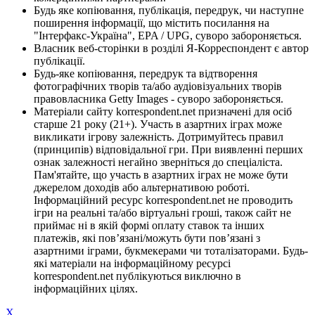
Будь яке копіювання, публікація, передрук, чи наступне
поширення інформації, що містить посилання на
"Інтерфакс-Україна", EPA / UPG, суворо забороняється.
Власник веб-сторінки в розділі Я-Корреспондент є автор
публікації.
Будь-яке копіювання, передрук та відтворення
фотографічних творів та/або аудіовізуальних творів
правовласника Getty Images - суворо забороняється.
Матеріали сайту korrespondent.net призначені для осіб
старше 21 року (21+). Участь в азартних іграх може
викликати ігрову залежність. Дотримуйтесь правил
(принципів) відповідальної гри. При виявленні перших
ознак залежності негайно зверніться до спеціаліста.
Пам'ятайте, що участь в азартних іграх не може бути
джерелом доходів або альтернативою роботі.
Інформаційний ресурс korrespondent.net не проводить
ігри на реальні та/або віртуальні гроші, також сайт не
приймає ні в якій формі оплату ставок та інших
платежів, які пов’язані/можуть бути пов’язані з
азартними іграми, букмекерами чи тоталізаторами. Будь-
які матеріали на інформаційному ресурсі
korrespondent.net публікуються виключно в
інформаційних цілях.
X