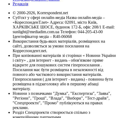
Редакція
© 2000-2026, Korrespondent.net
Суб'єкт у сфері онлайн-медіа Назва онлайн-медіа –
«КореспонденТ.net» Адреса: 02091, місто Київ,
ХАРКІВСЬКЕ ШОСЕ, будинок 172-Б, офіс 208/1 E-mail:
sunlight@mediadim.com.ua
Телефон: 044-205-43-00
Ідентифікатор медіа – R40-06068
Використання будь-яких матеріалів, розміщених на
сайті, дозволяється за умови посилання на
Корреспондент.net.
При копіюванні матеріалів зі сторінки « Новини України
і світу» , для інтернет - видань - обов'язкове пряме
відкрите для пошукових систем гіперпосилання .
Посилання має бути розміщена в незалежності від
повного або часткового використання матеріалів.
Гіперпосилання ( для інтернет - видань) - повинна бути
розміщена в підзаголовку або в першому абзаці
матеріалу.
Новини з позначками "Думка", "Експертиза", "Заява",
"Регіони", "Гроші", "Влада", "Вибори", "Тест-драйв",
"Спецпроекти", "Промо" публікуються на правах
реклами.
Розділ Спецпроекти створюється спільно з
комерційними партнерами.