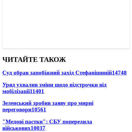
ЧИТАЙТЕ ТАКОЖ
Суд обрав запобіжний захід Стефанішиній
14748
Уряд ухвалив зміни щодо відстрочки від
мобілізації
11401
Зеленський зробив заяву про мирні
переговори
10561
"Медові пастки": СБУ попередила
військових
10037