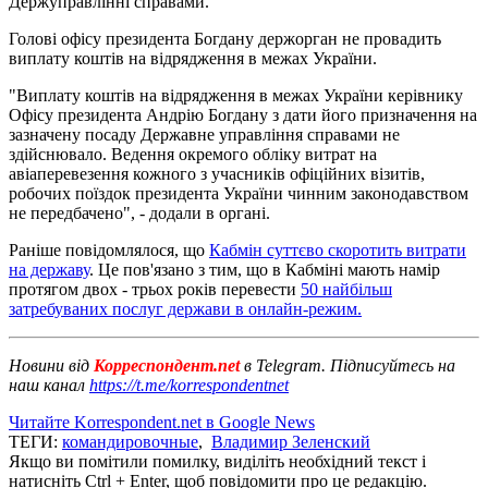
Держуправлінні справами.
Голові офісу президента Богдану держорган не провадить
виплату коштів на відрядження в межах України.
"Виплату коштів на відрядження в межах України керівнику
Офісу президента Андрію Богдану з дати його призначення на
зазначену посаду Державне управління справами не
здійснювало. Ведення окремого обліку витрат на
авіаперевезення кожного з учасників офіційних візитів,
робочих поїздок президента України чинним законодавством
не передбачено", - додали в органі.
Раніше повідомлялося, що
Кабмін суттєво скоротить витрати
на державу
. Це пов'язано з тим, що в Кабміні мають намір
протягом двох - трьох років перевести
50 найбільш
затребуваних послуг держави в онлайн-режим.
Новини від
Корреспондент.net
в Telegram. Підписуйтесь на
наш канал
https://t.me/korrespondentnet
Читайте Korrespondent.net в Google News
ТЕГИ:
командировочные
,
Владимир Зеленский
Якщо ви помітили помилку, виділіть необхідний текст і
натисніть Ctrl + Enter, щоб повідомити про це редакцію.