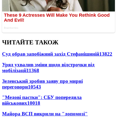
ЧИТАЙТЕ ТАКОЖ
Суд обрав запобіжний захід Стефанішиній
13822
Уряд ухвалив зміни щодо відстрочки від
мобілізації
11368
Зеленський зробив заяву про мирні
переговори
10543
"Медові пастки": СБУ попередила
військових
10018
Майора ВСП викрили на "допомозі"