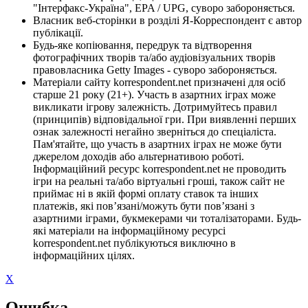
"Інтерфакс-Україна", EPA / UPG, суворо забороняється.
Власник веб-сторінки в розділі Я-Корреспондент є автор
публікації.
Будь-яке копіювання, передрук та відтворення
фотографічних творів та/або аудіовізуальних творів
правовласника Getty Images - суворо забороняється.
Матеріали сайту korrespondent.net призначені для осіб
старше 21 року (21+). Участь в азартних іграх може
викликати ігрову залежність. Дотримуйтесь правил
(принципів) відповідальної гри. При виявленні перших
ознак залежності негайно зверніться до спеціаліста.
Пам'ятайте, що участь в азартних іграх не може бути
джерелом доходів або альтернативою роботі.
Інформаційний ресурс korrespondent.net не проводить
ігри на реальні та/або віртуальні гроші, також сайт не
приймає ні в якій формі оплату ставок та інших
платежів, які пов’язані/можуть бути пов’язані з
азартними іграми, букмекерами чи тоталізаторами. Будь-
які матеріали на інформаційному ресурсі
korrespondent.net публікуються виключно в
інформаційних цілях.
X
Ошибка