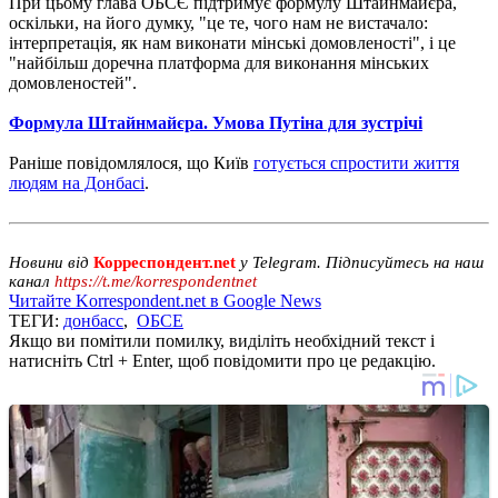
При цьому глава ОБСЄ підтримує формулу Штайнмайєра,
оскільки, на його думку, "це те, чого нам не вистачало:
інтерпретація, як нам виконати мінські домовленості", і це
"найбільш доречна платформа для виконання мінських
домовленостей".
Формула Штайнмайєра. Умова Путіна для зустрічі
Раніше повідомлялося, що Київ
готується спростити життя
людям на Донбасі
.
Новини від
Корреспондент.net
у Telegram. Підписуйтесь на наш
канал
https://t.me/korrespondentnet
Читайте Korrespondent.net в Google News
ТЕГИ:
донбасс
,
ОБСЕ
Якщо ви помітили помилку, виділіть необхідний текст і
натисніть Ctrl + Enter, щоб повідомити про це редакцію.