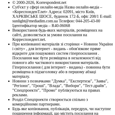
© 2000-2026, Korrespondent.net
Суб'єкт у сфері онлайн-медіа Назва онлайн-медіа –
«КореспонденТ.net» Адреса: 02091, місто Київ,
ХАРКІВСЬКЕ ШОСЕ, будинок 172-Б, офіс 208/1 E-mail:
sunlight@mediadim.com.ua
Телефон: 044-205-43-00
Ідентифікатор медіа – R40-06068
Використання будь-яких матеріалів, розміщених на
сайті, дозволяється за умови посилання на
Корреспондент.net.
При копіюванні матеріалів зі сторінки « Новини України
і світу» , для інтернет - видань - обов'язкове пряме
відкрите для пошукових систем гіперпосилання .
Посилання має бути розміщена в незалежності від
повного або часткового використання матеріалів.
Гіперпосилання ( для інтернет - видань) - повинна бути
розміщена в підзаголовку або в першому абзаці
матеріалу.
Новини з позначками "Думка", "Експертиза", "Заява",
"Регіони", "Гроші", "Влада", "Вибори", "Тест-драйв",
"Спецпроекти", "Промо" публікуються на правах
реклами.
Розділ Спецпроекти створюється спільно з
комерційними партнерами.
Будь яке копіювання, публікація, передрук, чи наступне
поширення інформації, що містить посилання на