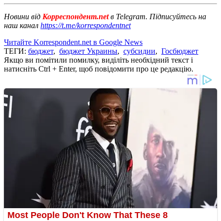
Новини від
Корреспондент.net
в Telegram. Підписуйтесь на
наш канал
https://t.me/korrespondentnet
Читайте Korrespondent.net в Google News
ТЕГИ:
бюджет
,
бюджет Украины
,
субсидии
,
Госбюджет
Якщо ви помітили помилку, виділіть необхідний текст і
натисніть Ctrl + Enter, щоб повідомити про це редакцію.