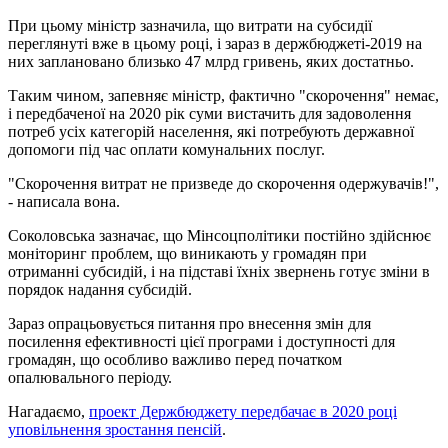
При цьому міністр зазначила, що витрати на субсидії
переглянуті вже в цьому році, і зараз в держбюджеті-2019 на
них заплановано близько 47 млрд гривень, яких достатньо.
Таким чином, запевняє міністр, фактично "скорочення" немає,
і передбаченої на 2020 рік суми вистачить для задоволення
потреб усіх категорій населення, які потребують державної
допомоги під час оплати комунальних послуг.
"Скорочення витрат не призведе до скорочення одержувачів!",
- написала вона.
Соколовська зазначає, що Мінсоцполітики постійно здійснює
моніторинг проблем, що виникають у громадян при
отриманні субсидій, і на підставі їхніх звернень готує зміни в
порядок надання субсидій.
Зараз опрацьовується питання про внесення змін для
посилення ефективності цієї програми і доступності для
громадян, що особливо важливо перед початком
опалювального періоду.
Нагадаємо,
проект Держбюджету передбачає в 2020 році
уповільнення зростання пенсій
.