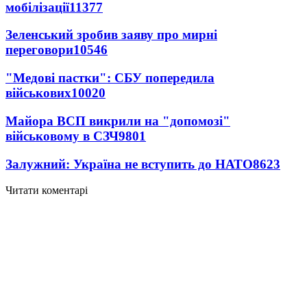
мобілізації
11377
Зеленський зробив заяву про мирні
переговори
10546
"Медові пастки": СБУ попередила
військових
10020
Майора ВСП викрили на "допомозі"
військовому в СЗЧ
9801
Залужний: Україна не вступить до НАТО
8623
Читати коментарі