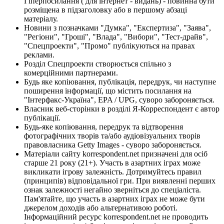
Гіперпосилання ( для інтернет - видань) - повинна бути
розміщена в підзаголовку або в першому абзаці
матеріалу.
Новини з позначками "Думка", "Експертиза", "Заява",
"Регіони", "Гроші", "Влада", "Вибори", "Тест-драйв",
"Спецпроекти", "Промо" публікуються на правах
реклами.
Розділ Спецпроекти створюється спільно з
комерційними партнерами.
Будь яке копіювання, публікація, передрук, чи наступне
поширення інформації, що містить посилання на
"Інтерфакс-Україна", EPA / UPG, суворо забороняється.
Власник веб-сторінки в розділі Я-Корреспондент є автор
публікації.
Будь-яке копіювання, передрук та відтворення
фотографічних творів та/або аудіовізуальних творів
правовласника Getty Images - суворо забороняється.
Матеріали сайту korrespondent.net призначені для осіб
старше 21 року (21+). Участь в азартних іграх може
викликати ігрову залежність. Дотримуйтесь правил
(принципів) відповідальної гри. При виявленні перших
ознак залежності негайно зверніться до спеціаліста.
Пам'ятайте, що участь в азартних іграх не може бути
джерелом доходів або альтернативою роботі.
Інформаційний ресурс korrespondent.net не проводить