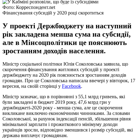
Фото: Корреспондент.net
Фінансування субсидій у 2020 році скоротиться
У проекті Держбюджету на наступний
рік закладена менша сума на субсидії,
але в Мінсоцполітики це пояснюють
зростанням доходів населення.
Міністр соціальної політики Юлія Соколовська заявила, що
скорочення фінансування житлових субсидій у проекті
держбюджету на 2020 рік пояснюється зростанням доходів
громадян. Про це Соколовська написала ввечері у вівторок, 17
вересня, на своїй сторінці у
Facebook
.
Міністр зазначає, що в порівнянні з 55,1 млрд гривень, які
були закладені в бюджет 2019 року, 47,6 млрд грн у
держбюджеті-2020 року - менша сума, але це скорочення
викликане виключно економічними чинниками. За словами
Соколовської, за рахунок індексації пенсій, збільшення рівня
мінімальної зарплати і прожиткового мінімуму доходи
українців зросли, відповідно зменшився і розмір субсидій, які
держава виплачує громадянам.