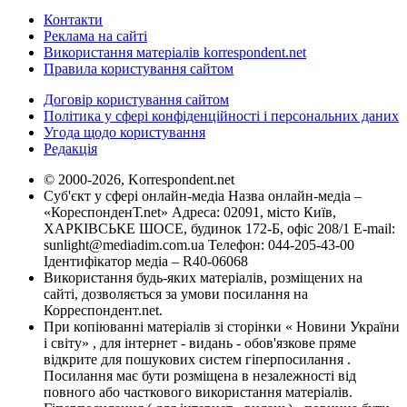
Контакти
Реклама на сайті
Використання матеріалів korrespondent.net
Правила користування сайтом
Договір користування сайтом
Політика у сфері конфіденційності і персональних даних
Угода щодо користування
Редакція
© 2000-2026, Korrespondent.net
Суб'єкт у сфері онлайн-медіа Назва онлайн-медіа –
«КореспонденТ.net» Адреса: 02091, місто Київ,
ХАРКІВСЬКЕ ШОСЕ, будинок 172-Б, офіс 208/1 E-mail:
sunlight@mediadim.com.ua
Телефон: 044-205-43-00
Ідентифікатор медіа – R40-06068
Використання будь-яких матеріалів, розміщених на
сайті, дозволяється за умови посилання на
Корреспондент.net.
При копіюванні матеріалів зі сторінки « Новини України
і світу» , для інтернет - видань - обов'язкове пряме
відкрите для пошукових систем гіперпосилання .
Посилання має бути розміщена в незалежності від
повного або часткового використання матеріалів.