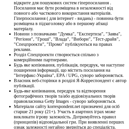
відкрите для пошукових систем гіперпосилання .
Посилання має бути розміщена в незалежності від
повного або часткового використання матеріалів.
Гіперпосилання ( для інтернет - видань) - повинна бути
розміщена в підзаголовку або в першому абзаці
матеріалу.
Новини з позначками "Думка", "Експертиза", "Заява",
"Регіони", "Гроші", "Влада", "Вибори", "Тест-драйв",
"Спецпроекти", "Промо" публікуються на правах
реклами.
Розділ Спецпроекти створюється спільно з
комерційними партнерами.
Будь яке копіювання, публікація, передрук, чи наступне
поширення інформації, що містить посилання на
"Інтерфакс-Україна", EPA / UPG, суворо забороняється.
Власник веб-сторінки в розділі Я-Корреспондент є автор
публікації.
Будь-яке копіювання, передрук та відтворення
фотографічних творів та/або аудіовізуальних творів
правовласника Getty Images - суворо забороняється.
Матеріали сайту korrespondent.net призначені для осіб
старше 21 року (21+). Участь в азартних іграх може
викликати ігрову залежність. Дотримуйтесь правил
(принципів) відповідальної гри. При виявленні перших
ознак залежності негайно зверніться до спеціаліста.