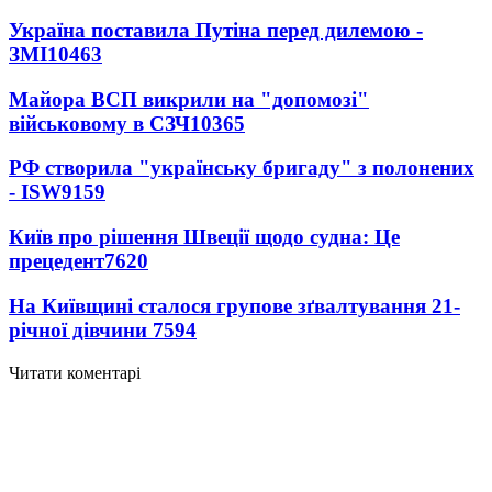
Україна поставила Путіна перед дилемою -
ЗМІ
10463
Майора ВСП викрили на "допомозі"
військовому в СЗЧ
10365
РФ створила "українську бригаду" з полонених
- ISW
9159
Київ про рішення Швеції щодо судна: Це
прецедент
7620
На Київщині сталося групове зґвалтування 21-
річної дівчини
7594
Читати коментарі