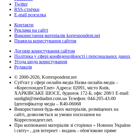
Twitter
RSS-стрічки
E-mail розсилка
Контакти
Реклама на сайті
Використання матеріалів korrespondent.net
Правила користування сайтом
Договір користування сайтом
Політика у сфері конфіденційності і персональних даних
Угода щодо користування
Редакція
© 2000-2026, Korrespondent.net
Суб'єкт у сфері онлайн-медіа Назва онлайн-медіа –
«КореспонденТ.net» Адреса: 02091, місто Київ,
ХАРКІВСЬКЕ ШОСЕ, будинок 172-Б, офіс 208/1 E-mail:
sunlight@mediadim.com.ua
Телефон: 044-205-43-00
Ідентифікатор медіа – R40-06068
Використання будь-яких матеріалів, розміщених на
сайті, дозволяється за умови посилання на
Корреспондент.net.
При копіюванні матеріалів зі сторінки « Новини України
і світу» , для інтернет - видань - обов'язкове пряме