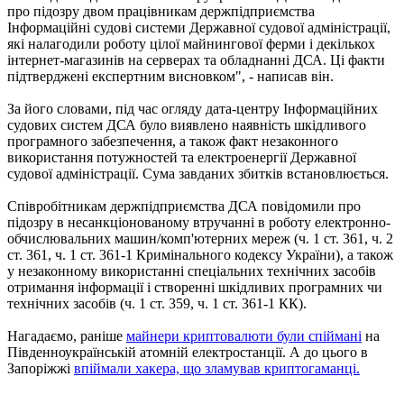
про підозру двом працівникам держпідприємства
Інформаційні судові системи Державної судової адміністрації,
які налагодили роботу цілої майнингової ферми і декількох
інтернет-магазинів на серверах та обладнанні ДСА. Ці факти
підтверджені експертним висновком", - написав він.
За його словами, під час огляду дата-центру Інформаційних
судових систем ДСА було виявлено наявність шкідливого
програмного забезпечення, а також факт незаконного
використання потужностей та електроенергії Державної
судової адміністрації. Сума завданих збитків встановлюється.
Співробітникам держпідприємства ДСА повідомили про
підозру в несанкціонованому втручанні в роботу електронно-
обчислювальних машин/комп'ютерних мереж (ч. 1 ст. 361, ч. 2
ст. 361, ч. 1 ст. 361-1 Кримінального кодексу України), а також
у незаконному використанні спеціальних технічних засобів
отримання інформації і створенні шкідливих програмних чи
технічних засобів (ч. 1 ст. 359, ч. 1 ст. 361-1 КК).
Нагадаємо, раніше
майнери криптовалюти були спіймані
на
Південноукраїнській атомній електростанції. А до цього в
Запоріжжі
впіймали хакера, що зламував криптогаманці.