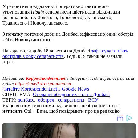
У районі відповідальності оперативно-тактичного
угруповання
Північ
сепаратисти шість разів відкривали
вогонь: поблизу Золотого, Горіхового, Луганського,
Травневого і Новолуганського.
З початку поточної доби на Донбасі зафіксовано один обстріл
- біля Новолуганського.
Нагадаємо, за добу 18 вересня на Донбасі
зафіксували п'ять
обстрілів з боку сепаратистів
. Тоді ЗСУ також не зазнали
втрат.
Новини від
Корреспондент.net
в Telegram. Підписуйтесь на наш
канал
https://t.me/korrespondentnet
Читайте Korrespondent.net в Google News
СПЕЦТЕМА:
Операція об'єднаних сил на Донбасі
ТЕГИ:
донбасс
,
обстрел
,
сепаратисты
,
ВСУ
Якщо ви помітили помилку, виділіть необхідний текст і
натисніть Ctrl + Enter, щоб повідомити про це редакцію.