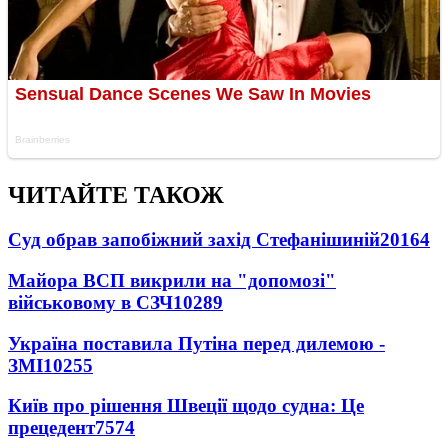
ЧИТАЙТЕ ТАКОЖ
Суд обрав запобіжний захід Стефанішиній
20164
Майора ВСП викрили на "допомозі"
військовому в СЗЧ
10289
Україна поставила Путіна перед дилемою -
ЗМІ
10255
Київ про рішення Швеції щодо судна: Це
прецедент
7574