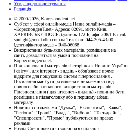
Угода щодо користування
Редакція
© 2000-2026, Korrespondent.net
Суб'єкт у сфері онлайн-медіа Назва онлайн-медіа –
«КореспонденТ.net» Адреса: 02091, місто Київ,
ХАРКІВСЬКЕ ШОСЕ, будинок 172-Б, офіс 208/1 E-mail:
sunlight@mediadim.com.ua
Телефон: 044-205-43-00
Ідентифікатор медіа – R40-06068
Використання будь-яких матеріалів, розміщених на
сайті, дозволяється за умови посилання на
Корреспондент.net.
При копіюванні матеріалів зі сторінки « Новини України
і світу» , для інтернет - видань - обов'язкове пряме
відкрите для пошукових систем гіперпосилання .
Посилання має бути розміщена в незалежності від
повного або часткового використання матеріалів.
Гіперпосилання ( для інтернет - видань) - повинна бути
розміщена в підзаголовку або в першому абзаці
матеріалу.
Новини з позначками "Думка", "Експертиза", "Заява",
"Регіони", "Гроші", "Влада", "Вибори", "Тест-драйв",
"Спецпроекти", "Промо" публікуються на правах
реклами.
Розділ Спецпроекти створюється спільно з