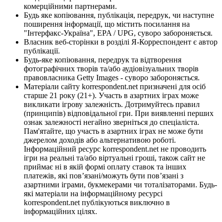
комерційними партнерами.
Будь яке копіювання, публікація, передрук, чи наступне
поширення інформації, що містить посилання на
"Інтерфакс-Україна", EPA / UPG, суворо забороняється.
Власник веб-сторінки в розділі Я-Корреспондент є автор
публікації.
Будь-яке копіювання, передрук та відтворення
фотографічних творів та/або аудіовізуальних творів
правовласника Getty Images - суворо забороняється.
Матеріали сайту korrespondent.net призначені для осіб
старше 21 року (21+). Участь в азартних іграх може
викликати ігрову залежність. Дотримуйтесь правил
(принципів) відповідальної гри. При виявленні перших
ознак залежності негайно зверніться до спеціаліста.
Пам'ятайте, що участь в азартних іграх не може бути
джерелом доходів або альтернативою роботі.
Інформаційний ресурс korrespondent.net не проводить
ігри на реальні та/або віртуальні гроші, також сайт не
приймає ні в якій формі оплату ставок та інших
платежів, які пов’язані/можуть бути пов’язані з
азартними іграми, букмекерами чи тоталізаторами. Будь-
які матеріали на інформаційному ресурсі
korrespondent.net публікуються виключно в
інформаційних цілях.