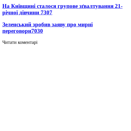
На Київщині сталося групове зґвалтування 21-
річної дівчини
7307
Зеленський зробив заяву про мирні
переговори
7030
Читати коментарі