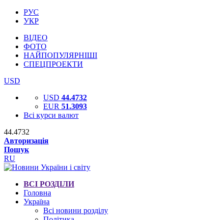
РУС
УКР
ВІДЕО
ФОТО
НАЙПОПУЛЯРНІШІ
СПЕЦПРОЕКТИ
USD
USD
44.4732
EUR
51.3093
Всі курси валют
44.4732
Авторизація
Пошук
RU
ВСІ РОЗДІЛИ
Головна
Україна
Всі новини розділу
Політика