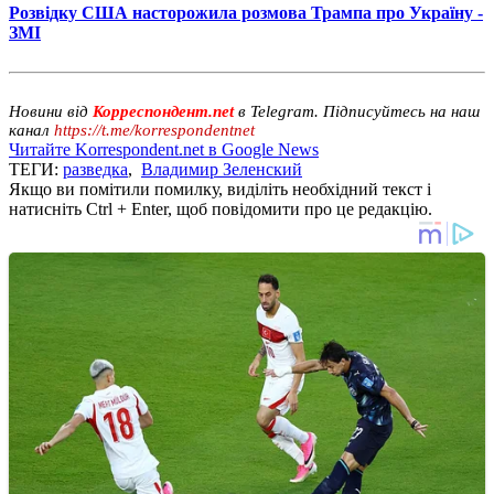
Розвідку США насторожила розмова Трампа про Україну -
ЗМІ
Новини від
Корреспондент.net
в Telegram. Підписуйтесь на наш
канал
https://t.me/korrespondentnet
Читайте Korrespondent.net в Google News
ТЕГИ:
разведка
,
Владимир Зеленский
Якщо ви помітили помилку, виділіть необхідний текст і
натисніть Ctrl + Enter, щоб повідомити про це редакцію.