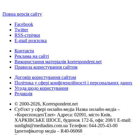
Повна версія сайту
Facebook
Twitter
RSS-стрічки
E-mail розсилка
Контакти
Реклама на сайті
Використання матеріалів korrespondent.net
Правила користування сайтом
Договір користування сайтом
Політика у сфері конфіденційності і персональних даних
Угода щодо користування
Редакція
© 2000-2026, Korrespondent.net
Суб'єкт у сфері онлайн-медіа Назва онлайн-медіа –
«КореспонденТ.net» Адреса: 02091, місто Київ,
ХАРКІВСЬКЕ ШОСЕ, будинок 172-Б, офіс 208/1 E-mail:
sunlight@mediadim.com.ua
Телефон: 044-205-43-00
Ідентифікатор медіа – R40-06068