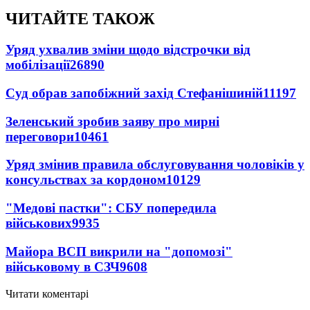
ЧИТАЙТЕ ТАКОЖ
Уряд ухвалив зміни щодо відстрочки від
мобілізації
26890
Суд обрав запобіжний захід Стефанішиній
11197
Зеленський зробив заяву про мирні
переговори
10461
Уряд змінив правила обслуговування чоловіків у
консульствах за кордоном
10129
"Медові пастки": СБУ попередила
військових
9935
Майора ВСП викрили на "допомозі"
військовому в СЗЧ
9608
Читати коментарі