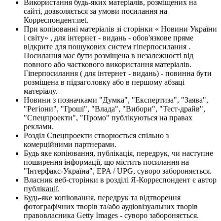
Використання будь-яких матеріалів, розміщених на
сайті, дозволяється за умови посилання на
Корреспондент.net.
При копіюванні матеріалів зі сторінки « Новини України
і світу» , для інтернет - видань - обов'язкове пряме
відкрите для пошукових систем гіперпосилання .
Посилання має бути розміщена в незалежності від
повного або часткового використання матеріалів.
Гіперпосилання ( для інтернет - видань) - повинна бути
розміщена в підзаголовку або в першому абзаці
матеріалу.
Новини з позначками "Думка", "Експертиза", "Заява",
"Регіони", "Гроші", "Влада", "Вибори", "Тест-драйв",
"Спецпроекти", "Промо" публікуються на правах
реклами.
Розділ Спецпроекти створюється спільно з
комерційними партнерами.
Будь яке копіювання, публікація, передрук, чи наступне
поширення інформації, що містить посилання на
"Інтерфакс-Україна", EPA / UPG, суворо забороняється.
Власник веб-сторінки в розділі Я-Корреспондент є автор
публікації.
Будь-яке копіювання, передрук та відтворення
фотографічних творів та/або аудіовізуальних творів
правовласника Getty Images - суворо забороняється.