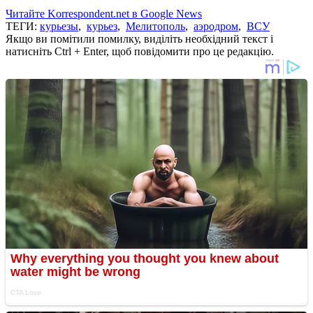
Читайте Korrespondent.net в Google News
ТЕГИ:
курьезы
,
курьез
,
Мелитополь
,
аэродром
,
ВСУ
Якщо ви помітили помилку, виділіть необхідний текст і
натисніть Ctrl + Enter, щоб повідомити про це редакцію.