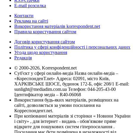
RSS-стрічки
E-mail розсилка
Контакти
Реклама на сайті
Використання матеріалів korrespondent.net
Правила користування сайтом
Договір користування сайтом
Політика у сфері конфіденційності і персональних даних
Угода щодо користування
Редакція
© 2000-2026, Korrespondent.net
Суб'єкт у сфері онлайн-медіа Назва онлайн-медіа –
«КореспонденТ.net» Адреса: 02091, місто Київ,
ХАРКІВСЬКЕ ШОСЕ, будинок 172-Б, офіс 208/1 E-mail:
sunlight@mediadim.com.ua
Телефон: 044-205-43-00
Ідентифікатор медіа – R40-06068
Використання будь-яких матеріалів, розміщених на
сайті, дозволяється за умови посилання на
Корреспондент.net.
При копіюванні матеріалів зі сторінки « Новини України
і світу» , для інтернет - видань - обов'язкове пряме
відкрите для пошукових систем гіперпосилання .
Посилання має бути розміщена в незалежності від