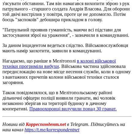
з'ясувати обставини. Там він намагався вихопити зброю з рук
патрульного - старшого солдата Андрія Власова. Для оборони
той двічі вистрілив у повітря, проте це не допомогло. Потім
боєць "заспокоїв" дебошира прикладом в голову.
"Патрульний проявив гуманність, маючи всі підстави для
застосування зброї на ураження", - зазначили в командуванні.
За даним інцидентом ведеться слідство. Військовослужбовця
мають намір заохотити, заявили в командуванні.
Нагадаємо, що раніше в Мелітополі
в колоні військової
техніки прогриміли вибухи
. Військова частина здійснювала
передислокацію на нове місце несення служби, коли в одному
з вантажних причепів колони військової техніки сталося
загоряння.
Також повідомлялося, що в Мелітопольському районі
дільничні офіцери поліції виявили гранати, які чоловік
незаконно зберігав на території будинку в дачному
кооперативі.
Правоохоронці вилучили понад 30 гранат.
Новини від
Корреспондент.net
в Telegram. Підписуйтесь на
наш канал
https://t.me/korrespondentnet