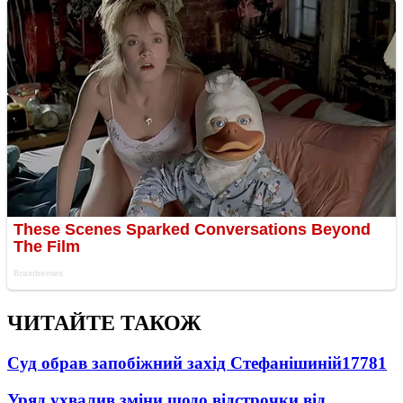
ЧИТАЙТЕ ТАКОЖ
Суд обрав запобіжний захід Стефанішиній
17781
Уряд ухвалив зміни щодо відстрочки від