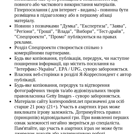
повного або часткового використання матеріалів.
Гіперпосилання ( для інтернет - видань) - повинна бути
розміщена в підзаголовку або в першому абзаці
матеріалу.
Новини з позначками "Думка", "Експертиза", "Заява",
"Регіони", "Гроші", "Влада", "Вибори", "Тест-драйв",
"Спецпроекти", "Промо" публікуються на правах
реклами.
Розділ Спецпроекти створюється спільно з
комерційними партнерами.
Будь яке копіювання, публікація, передрук, чи наступне
поширення інформації, що містить посилання на
"Інтерфакс-Україна", EPA / UPG, суворо забороняється.
Власник веб-сторінки в розділі Я-Корреспондент є автор
публікації.
Будь-яке копіювання, передрук та відтворення
фотографічних творів та/або аудіовізуальних творів
правовласника Getty Images - суворо забороняється.
Матеріали сайту korrespondent.net призначені для осіб
старше 21 року (21+). Участь в азартних іграх може
викликати ігрову залежність. Дотримуйтесь правил
(принципів) відповідальної гри. При виявленні перших
ознак залежності негайно зверніться до спеціаліста.
Пам'ятайте, що участь в азартних іграх не може бути
джерелом доходів або альтернативою роботі.