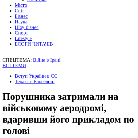
Місто
Світ
Бізнес
Наука
Шоу-бізнес
Спорт
Lifestyle
БЛОГИ ЧИТАЧІВ
СПЕЦТЕМА:
Війна в Ірані
ВСІ ТЕМИ
Вступ України в ЄС
Теракт в Барселоні
Порушника затримали на
військовому аеродромі,
вдаривши його прикладом по
голові