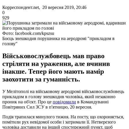
Корреспондент.net, 20 вересня 2019, 20:46
0
929
Фото: facebook.com/kpszsu
Боєць знешкодив порушника на аеродромі "прикладом в
голову"
Військовослужбовець мав право
стріляти на ураження, але вчинив
інакше. Тепер його мають намір
заохотити за гуманність.
У Мелітополі на військовому аеродромі військовослужбовець
прикладом в голову знешкодив чоловіка, який незаконно
проник на об'єкт. Про це
повідомили
в Командуванні
Повітряних Сил ЗСУ в п'ятницю, 20 вересня.
Подія трапилася минулого тижня. На посту, що охороняється,
помітили рух невідомої особи і затримали її. Нетверезого
чоловіка доставили на інший спостережний пункт, щоб