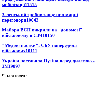
мобілізації
11515
Зеленський зробив заяву про мирні
переговори
10643
Майора ВСП викрили на "допомозі"
військовому в СЗЧ
10150
"Медові пастки": СБУ попередила
військових
10111
Україна поставила Путіна перед дилемою -
ЗМІ
9897
Читати коментарі