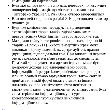
комерційними партнерами.
Будь яке копіювання, публікація, передрук, чи наступне
поширення інформації, що містить посилання на
"Інтерфакс-Україна", EPA / UPG, суворо забороняється.
Власник веб-сторінки в розділі Я-Корреспондент є автор
публікації.
Будь-яке копіювання, передрук та відтворення
фотографічних творів та/або аудіовізуальних творів
правовласника Getty Images - суворо забороняється.
Матеріали сайту korrespondent.net призначені для осіб
старше 21 року (21+). Участь в азартних іграх може
викликати ігрову залежність. Дотримуйтесь правил
(принципів) відповідальної гри. При виявленні перших
ознак залежності негайно зверніться до спеціаліста.
Пам'ятайте, що участь в азартних іграх не може бути
джерелом доходів або альтернативою роботі.
Інформаційний ресурс korrespondent.net не проводить
ігри на реальні та/або віртуальні гроші, також сайт не
приймає ні в якій формі оплату ставок та інших
платежів, які пов’язані/можуть бути пов’язані з
азартними іграми, букмекерами чи тоталізаторами. Будь-
які матеріали на інформаційному ресурсі
korrespondent.net публікуються виключно в
інформаційних цілях.