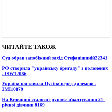
ЧИТАЙТЕ ТАКОЖ
Суд обрав запобіжний захід Стефанішиній
22341
РФ створила "українську бригаду" з полонених
- ISW
12086
Україна поставила Путіна перед дилемою -
ЗМІ
10879
На Київщині сталося групове зґвалтування 21-
річної дівчини
8169