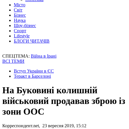
Місто
Світ
Бізнес
Наука
Шоу-бізнес
Спорт
Lifestyle
БЛОГИ ЧИТАЧІВ
СПЕЦТЕМА:
Війна в Ірані
ВСІ ТЕМИ
Вступ України в ЄС
Теракт в Барселоні
На Буковині колишній
військовий продавав зброю із
зони ООС
Корреспондент.net, 23 вересня 2019, 15:12