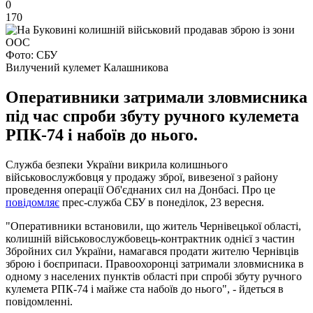
0
170
Фото: СБУ
Вилучений кулемет Калашникова
Оперативники затримали зловмисника
під час спроби збуту ручного кулемета
РПК-74 і набоїв до нього.
Служба безпеки України викрила колишнього
військовослужбовця у продажу зброї, вивезеної з району
проведення операції Об'єднаних сил на Донбасі. Про це
повідомляє
прес-служба СБУ в понеділок, 23 вересня.
"Оперативники встановили, що житель Чернівецької області,
колишній військовослужбовець-контрактник однієї з частин
Збройних сил України, намагався продати жителю Чернівців
зброю і боєприпаси. Правоохоронці затримали зловмисника в
одному з населених пунктів області при спробі збуту ручного
кулемета РПК-74 і майже ста набоїв до нього", - йдеться в
повідомленні.