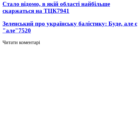
Стало відомо, в якій області найбільше
скаржаться на ТЦК
7941
Зеленський про українську балістику: Буде, але є
"але"
7520
Читати коментарі