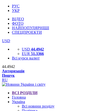
РУС
УКР
ВІДЕО
ФОТО
НАЙПОПУЛЯРНІШІ
СПЕЦПРОЕКТИ
USD
USD
44.4942
EUR
51.3366
Всі курси валют
44.4942
Авторизація
Пошук
RU
ВСІ РОЗДІЛИ
Головна
Україна
Всі новини розділу
Політика