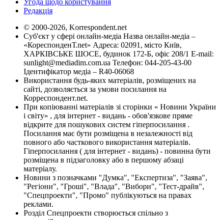
Угода щодо користування
Редакція
© 2000-2026, Korrespondent.net
Суб'єкт у сфері онлайн-медіа Назва онлайн-медіа –
«КореспонденТ.net» Адреса: 02091, місто Київ,
ХАРКІВСЬКЕ ШОСЕ, будинок 172-Б, офіс 208/1 E-mail:
sunlight@mediadim.com.ua
Телефон: 044-205-43-00
Ідентифікатор медіа – R40-06068
Використання будь-яких матеріалів, розміщених на
сайті, дозволяється за умови посилання на
Корреспондент.net.
При копіюванні матеріалів зі сторінки « Новини України
і світу» , для інтернет - видань - обов'язкове пряме
відкрите для пошукових систем гіперпосилання .
Посилання має бути розміщена в незалежності від
повного або часткового використання матеріалів.
Гіперпосилання ( для інтернет - видань) - повинна бути
розміщена в підзаголовку або в першому абзаці
матеріалу.
Новини з позначками "Думка", "Експертиза", "Заява",
"Регіони", "Гроші", "Влада", "Вибори", "Тест-драйв",
"Спецпроекти", "Промо" публікуються на правах
реклами.
Розділ Спецпроекти створюється спільно з