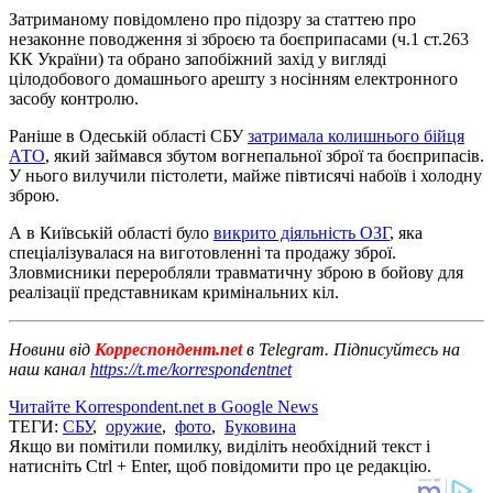
Затриманому повідомлено про підозру за статтею про
незаконне поводження зі зброєю та боєприпасами (ч.1 ст.263
КК України) та обрано запобіжний захід у вигляді
цілодобового домашнього арешту з носінням електронного
засобу контролю.
Раніше в Одеській області СБУ
затримала колишнього бійця
АТО
, який займався збутом вогнепальної зброї та боєприпасів.
У нього вилучили пістолети, майже півтисячі набоїв і холодну
зброю.
А в Київській області було
викрито діяльність ОЗГ
, яка
спеціалізувалася на виготовленні та продажу зброї.
Зловмисники переробляли травматичну зброю в бойову для
реалізації представникам кримінальних кіл.
Новини від
Корреспондент.net
в Telegram. Підписуйтесь на
наш канал
https://t.me/korrespondentnet
Читайте Korrespondent.net в Google News
ТЕГИ:
СБУ
,
оружие
,
фото
,
Буковина
Якщо ви помітили помилку, виділіть необхідний текст і
натисніть Ctrl + Enter, щоб повідомити про це редакцію.