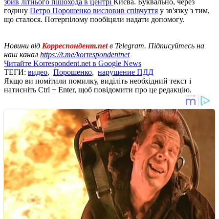
збив літнього пішохода в центрі
Києва. Буквально, через
годину
Петро Порошенко висловив співчуття
у зв'язку з тим,
що сталося. Потерпілому пообіцяли надати допомогу.
Новини від
Корреспондент.net
в Telegram. Підписуйтесь на
наш канал
https://t.me/korrespondentnet
Читайте Korrespondent.net в Google News
ТЕГИ:
видео
,
Порошенко
,
нарушение ПДД
Якщо ви помітили помилку, виділіть необхідний текст і
натисніть Ctrl + Enter, щоб повідомити про це редакцію.