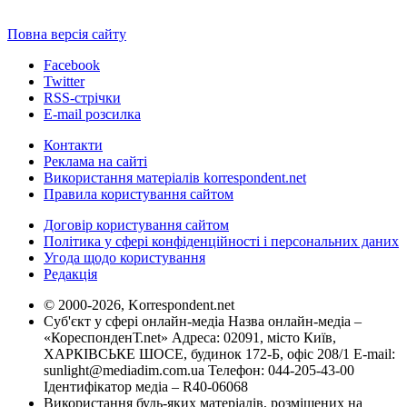
Повна версія сайту
Facebook
Twitter
RSS-стрічки
E-mail розсилка
Контакти
Реклама на сайті
Використання матеріалів korrespondent.net
Правила користування сайтом
Договір користування сайтом
Політика у сфері конфіденційності і персональних даних
Угода щодо користування
Редакція
© 2000-2026, Korrespondent.net
Суб'єкт у сфері онлайн-медіа Назва онлайн-медіа –
«КореспонденТ.net» Адреса: 02091, місто Київ,
ХАРКІВСЬКЕ ШОСЕ, будинок 172-Б, офіс 208/1 E-mail:
sunlight@mediadim.com.ua
Телефон: 044-205-43-00
Ідентифікатор медіа – R40-06068
Використання будь-яких матеріалів, розміщених на