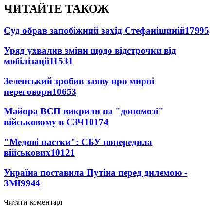
ЧИТАЙТЕ ТАКОЖ
Суд обрав запобіжний захід Стефанішиній
17995
Уряд ухвалив зміни щодо відстрочки від
мобілізації
11531
Зеленський зробив заяву про мирні
переговори
10653
Майора ВСП викрили на "допомозі"
військовому в СЗЧ
10174
"Медові пастки": СБУ попередила
військових
10121
Україна поставила Путіна перед дилемою -
ЗМІ
9944
Читати коментарі