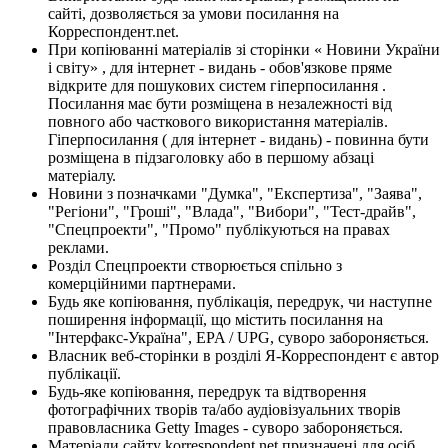
сайті, дозволяється за умови посилання на
Корреспондент.net.
При копіюванні матеріалів зі сторінки « Новини України
і світу» , для інтернет - видань - обов'язкове пряме
відкрите для пошукових систем гіперпосилання .
Посилання має бути розміщена в незалежності від
повного або часткового використання матеріалів.
Гіперпосилання ( для інтернет - видань) - повинна бути
розміщена в підзаголовку або в першому абзаці
матеріалу.
Новини з позначками "Думка", "Експертиза", "Заява",
"Регіони", "Гроші", "Влада", "Вибори", "Тест-драйв",
"Спецпроекти", "Промо" публікуються на правах
реклами.
Розділ Спецпроекти створюється спільно з
комерційними партнерами.
Будь яке копіювання, публікація, передрук, чи наступне
поширення інформації, що містить посилання на
"Інтерфакс-Україна", EPA / UPG, суворо забороняється.
Власник веб-сторінки в розділі Я-Корреспондент є автор
публікації.
Будь-яке копіювання, передрук та відтворення
фотографічних творів та/або аудіовізуальних творів
правовласника Getty Images - суворо забороняється.
Матеріали сайту korrespondent.net призначені для осіб