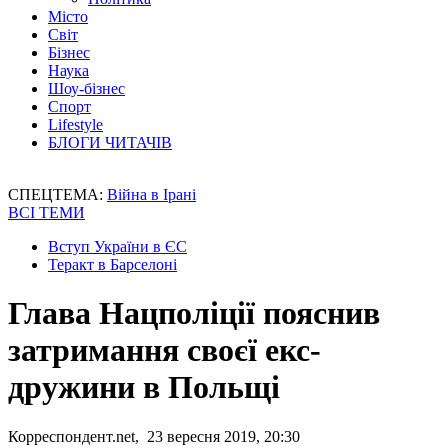
Місто
Світ
Бізнес
Наука
Шоу-бізнес
Спорт
Lifestyle
БЛОГИ ЧИТАЧІВ
СПЕЦТЕМА:
Війна в Ірані
ВСІ ТЕМИ
Вступ України в ЄС
Теракт в Барселоні
Глава Нацполіції пояснив
затримання своєї екс-
дружини в Польщі
Корреспондент.net, 23 вересня 2019, 20:30