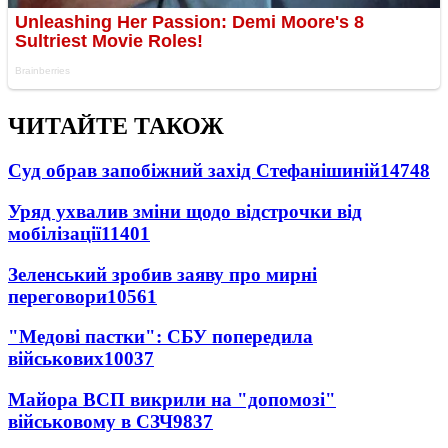
ЧИТАЙТЕ ТАКОЖ
Суд обрав запобіжний захід Стефанішиній
14748
Уряд ухвалив зміни щодо відстрочки від
мобілізації
11401
Зеленський зробив заяву про мирні
переговори
10561
"Медові пастки": СБУ попередила
військових
10037
Майора ВСП викрили на "допомозі"
військовому в СЗЧ
9837