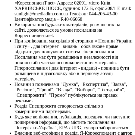
«КореспонденТ.net» Адреса: 02091, місто Київ,
ХАРКІВСЬКЕ ШОСЕ, будинок 172-Б, офіс 208/1 E-mail:
sunlight@mediadim.com.ua
Телефон: 044-205-43-00
Ідентифікатор медіа – R40-06068
Використання будь-яких матеріалів, розміщених на
сайті, дозволяється за умови посилання на
Корреспондент.net.
При копіюванні матеріалів зі сторінки « Новини України
і світу» , для інтернет - видань - обов'язкове пряме
відкрите для пошукових систем гіперпосилання .
Посилання має бути розміщена в незалежності від
повного або часткового використання матеріалів.
Гіперпосилання ( для інтернет - видань) - повинна бути
розміщена в підзаголовку або в першому абзаці
матеріалу.
Новини з позначками "Думка", "Експертиза", "Заява",
"Регіони", "Гроші", "Влада", "Вибори", "Тест-драйв",
"Спецпроекти", "Промо" публікуються на правах
реклами.
Розділ Спецпроекти створюється спільно з
комерційними партнерами.
Будь яке копіювання, публікація, передрук, чи наступне
поширення інформації, що містить посилання на
"Інтерфакс-Україна", EPA / UPG, суворо забороняється.
Власник веб-сторінки в розділі Я-Корреспондент є автор