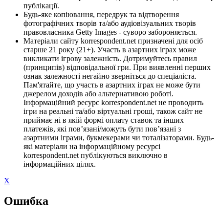
публікації.
Будь-яке копіювання, передрук та відтворення
фотографічних творів та/або аудіовізуальних творів
правовласника Getty Images - суворо забороняється.
Матеріали сайту korrespondent.net призначені для осіб
старше 21 року (21+). Участь в азартних іграх може
викликати ігрову залежність. Дотримуйтесь правил
(принципів) відповідальної гри. При виявленні перших
ознак залежності негайно зверніться до спеціаліста.
Пам'ятайте, що участь в азартних іграх не може бути
джерелом доходів або альтернативою роботі.
Інформаційний ресурс korrespondent.net не проводить
ігри на реальні та/або віртуальні гроші, також сайт не
приймає ні в якій формі оплату ставок та інших
платежів, які пов’язані/можуть бути пов’язані з
азартними іграми, букмекерами чи тоталізаторами. Будь-
які матеріали на інформаційному ресурсі
korrespondent.net публікуються виключно в
інформаційних цілях.
X
Ошибка