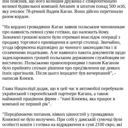
Він пояснив, що його колишня дружина є співробітницею
великої будівельної компанії
Атлант
зі штатом понад 500 осіб,
яку очолює 78-річний Вадим Каган. Вони дійсно перетинали
разом кордон.
"На кордоні громадянин Каган заявив польським чиновникам
про наявність певної суми готівки, що належить йому.
Зазначені грошові кошти були отримані внаслідок операції з
продажу торгового приміщення в центрі столиці. Звичайно,
угода оформлена відповідно до чинного законодавства і зі
сплаченими податками. Але наявного пакета документів щодо
задекларованих грошей польським державним службовцям не
вистачило. Польськими правоохоронцями і паном Каганом
було прийнято спільне рішення про пред'явлення ще деяких
їхніх оригіналів. Після цього інцидент був вичерпаний", -
написав Князєв.
Глава Нацполіції додав, що в цей час в автомобілі перебували
український і європейський партнери Кагана, а також
найманий працівник фірми - "пані Князева, яка працює в
компанії не перший рік".
"Передбачаючи питання, ніяких цінностей у громадянки
Князєвої не було вилучено. При собі у дамській сумочці були
особисті кошти і готівка на відрядження в сумі 2100 євро, які