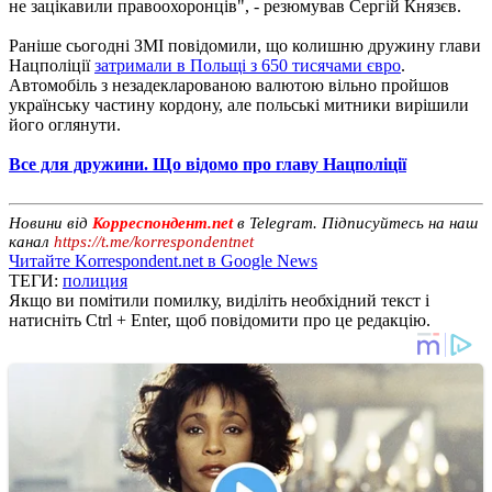
не зацікавили правоохоронців", - резюмував Сергій Князєв.
Раніше сьогодні ЗМІ повідомили, що колишню дружину глави
Нацполіції
затримали в Польщі з 650 тисячами євро
.
Автомобіль з незадекларованою валютою вільно пройшов
українську частину кордону, але польські митники вирішили
його оглянути.
Все для дружини. Що відомо про главу Нацполіції
Новини від
Корреспондент.net
в Telegram. Підписуйтесь на наш
канал
https://t.me/korrespondentnet
Читайте Korrespondent.net в Google News
ТЕГИ:
полиция
Якщо ви помітили помилку, виділіть необхідний текст і
натисніть Ctrl + Enter, щоб повідомити про це редакцію.