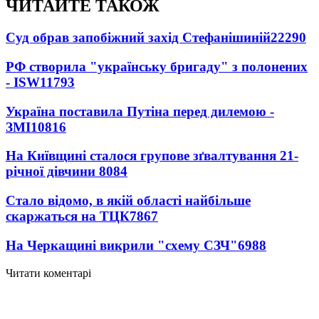
ЧИТАЙТЕ ТАКОЖ
Суд обрав запобіжний захід Стефанішиній
22290
РФ створила "українську бригаду" з полонених
- ISW
11793
Україна поставила Путіна перед дилемою -
ЗМІ
10816
На Київщині сталося групове зґвалтування 21-
річної дівчини
8084
Стало відомо, в якій області найбільше
скаржаться на ТЦК
7867
На Черкащині викрили "схему СЗЧ"
6988
Читати коментарі