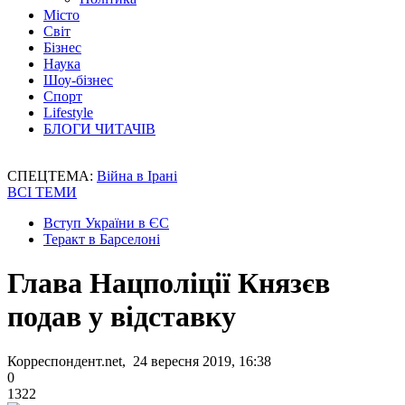
Місто
Світ
Бізнес
Наука
Шоу-бізнес
Спорт
Lifestyle
БЛОГИ ЧИТАЧІВ
СПЕЦТЕМА:
Війна в Ірані
ВСІ ТЕМИ
Вступ України в ЄС
Теракт в Барселоні
Глава Нацполіції Князєв
подав у відставку
Корреспондент.net, 24 вересня 2019, 16:38
0
1322