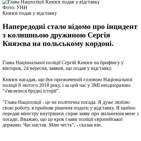
Фото: УНН
Князєв подав у відставку
Напередодні стало відомо про інцидент
з колишньою дружиною Сергія
Князєва на польському кордоні.
Глава Національної поліції Сергій Князєв на брифінгу у
вівторок, 24 вересня, заявив, що подав у відставку.
Князєв нагадав, що був призначений головою Національної
поліції 8 лютого 2018 року, і за цей час у ЗМІ неодноразово
"з'являлися брудні історії".
"Глава Нацполіції - це не політична посада. Я дуже люблю
свою роботу, я прийняв рішення подати у відставку. Я щойно
передав міністру внутрішніх справ заяву про звільнення мене з
посади. Вважаю, що це крок глави поліції європейської
держави. Час настав. Маю честь", - сказав він.