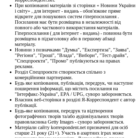
При копіюванні матеріалів зі сторінки « Новини України
і світу» , для інтернет - видань - обов'язкове пряме
відкрите для пошукових систем гіперпосилання .
Посилання має бути розміщена в незалежності від
повного або часткового використання матеріалів.
Гіперпосилання ( для інтернет - видань) - повинна бути
розміщена в підзаголовку або в першому абзаці
матеріалу.
Новини з позначками "Думка", "Експертиза", "Заява",
"Регіони", "Гроші", "Влада", "Вибори", "Тест-драйв",
"Спецпроекти", "Промо" публікуються на правах
реклами.
Розділ Спецпроекти створюється спільно з
комерційними партнерами.
Будь яке копіювання, публікація, передрук, чи наступне
поширення інформації, що містить посилання на
"Інтерфакс-Україна", EPA / UPG, суворо забороняється.
Власник веб-сторінки в розділі Я-Корреспондент є автор
публікації.
Будь-яке копіювання, передрук та відтворення
фотографічних творів та/або аудіовізуальних творів
правовласника Getty Images - суворо забороняється.
Матеріали сайту korrespondent.net призначені для осіб
старше 21 року (21+). Участь в азартних іграх може