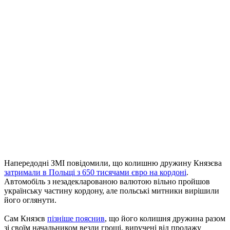
Напередодні ЗМІ повідомили, що колишню дружину Князєва
затримали в Польщі з 650 тисячами євро на кордоні
.
Автомобіль з незадекларованою валютою вільно пройшов
українську частину кордону, але польські митники вирішили
його оглянути.
Сам Князєв
пізніше пояснив
, що його колишня дружина разом
зі своїм начальником везли гроші, виручені від продажу