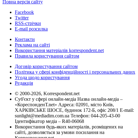
Повна версія сайту
Facebook
Twitter
RSS-стрічки
E-mail розсилка
Контакти
Реклама на сайті
Використання матеріалів korrespondent.net
Правила користування сайтом
Договір користування сайтом
Політика у сфері конфіденційності і персональних даних
Угода щодо користування
Редакція
© 2000-2026, Korrespondent.net
Суб'єкт у сфері онлайн-медіа Назва онлайн-медіа –
«КореспонденТ.net» Адреса: 02091, місто Київ,
ХАРКІВСЬКЕ ШОСЕ, будинок 172-Б, офіс 208/1 E-mail:
sunlight@mediadim.com.ua
Телефон: 044-205-43-00
Ідентифікатор медіа – R40-06068
Використання будь-яких матеріалів, розміщених на
сайті, дозволяється за умови посилання на
Корреспондент.net.