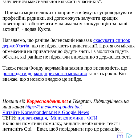
залученням максимальної кількості учасників".
"Приватизацію великих підприємств будуть супроводжувати
професійні радники, які допоможуть залучити кращих
інвесторів і забезпечити максимальну конкуренцію за наші
активи", - додав Кухта.
Нагадаємо, що раніше Зеленський наказав
скасувати список
держоб'єктів
, що не підлягають приватизації. Протягом місяця
обмеження на приватизацію будуть зняті, і з молотка підуть
об'єкти, які раніше не підлягали виведенню з держвласності.
Також глава Фонду держмайна заявив про впевненість, що
розпродати держпідприємства можливо
за п'ять років. Він
вважає, що з новою владою це вийде.
Новини від
Корреспондент.net
в Telegram. Підписуйтесь на
наш канал
https://t.me/korrespondentnet
Читайте Korrespondent.net в Google News
ТЕГИ:
приватизация
,
Минэкономики
,
ФГИ
Якщо ви помітили помилку, виділіть необхідний текст і
натисніть Ctrl + Enter, щоб повідомити про це редакцію.