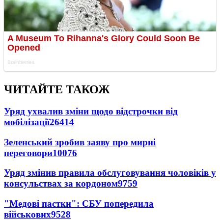
ЧИТАЙТЕ ТАКОЖ
Уряд ухвалив зміни щодо відстрочки від
мобілізації
26414
Зеленський зробив заяву про мирні
переговори
10076
Уряд змінив правила обслуговування чоловіків у
консульствах за кордоном
9759
"Медові пастки": СБУ попередила
військових
9528