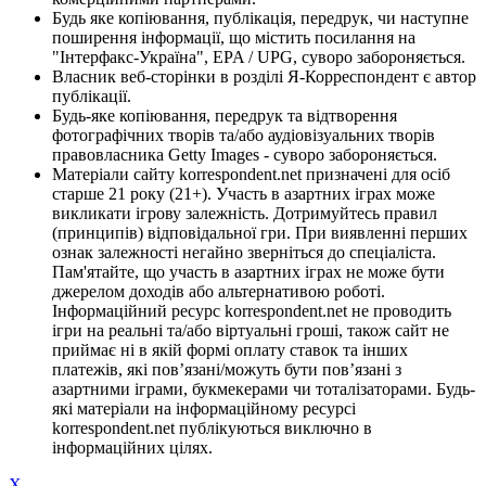
Будь яке копіювання, публікація, передрук, чи наступне
поширення інформації, що містить посилання на
"Інтерфакс-Україна", EPA / UPG, суворо забороняється.
Власник веб-сторінки в розділі Я-Корреспондент є автор
публікації.
Будь-яке копіювання, передрук та відтворення
фотографічних творів та/або аудіовізуальних творів
правовласника Getty Images - суворо забороняється.
Матеріали сайту korrespondent.net призначені для осіб
старше 21 року (21+). Участь в азартних іграх може
викликати ігрову залежність. Дотримуйтесь правил
(принципів) відповідальної гри. При виявленні перших
ознак залежності негайно зверніться до спеціаліста.
Пам'ятайте, що участь в азартних іграх не може бути
джерелом доходів або альтернативою роботі.
Інформаційний ресурс korrespondent.net не проводить
ігри на реальні та/або віртуальні гроші, також сайт не
приймає ні в якій формі оплату ставок та інших
платежів, які пов’язані/можуть бути пов’язані з
азартними іграми, букмекерами чи тоталізаторами. Будь-
які матеріали на інформаційному ресурсі
korrespondent.net публікуються виключно в
інформаційних цілях.
X