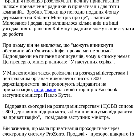
"Вранці я пообіцяв розблокувати велику приватизацію
шляхом призначення радників із приватизації для п'яти
компаній... Зробив. Тільки що погодив подання Фонду
держмайна на Кабінет Міністрів про це", - написав
Милованов і додав, що залишилося кілька днів на інші
узгодження та рішення Кабміну і радники можуть приступати
до роботи.
При цьому він не виключає, що "можуть виникнути
обставини або з'явитися інфо, про які ми не знаємо".
Відповідаючи на питання дописувачів, чому в списку немає
Центренерго, міністр написав: "У наступних серіях".
У Мінекономіки також розіслали на розгляд міністерствам і
центральним органам виконавчої список з 800
держпідприємств, які пропонують відправити на
приватизацію,
повідомив
на своїй сторінці в Facebook
заступник міністра Павло Кухта.
"Відправив сьогодні на розгляд міністерствам і ЦОВВ список
з 800 державних підприємств, які ми пропонуємо відправити
на приватизацію", - повідомив заступник міністра.
Він зазначив, що мала приватизація проходитиме через
електронну систему ProZorro. Продажі - "прозоро, відкрито і з