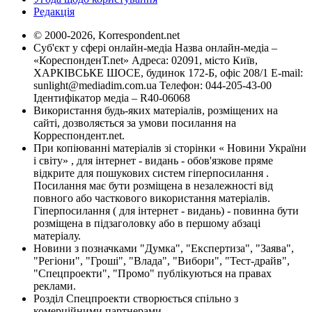
Редакція
© 2000-2026, Korrespondent.net
Суб'єкт у сфері онлайн-медіа Назва онлайн-медіа –
«КореспонденТ.net» Адреса: 02091, місто Київ,
ХАРКІВСЬКЕ ШОСЕ, будинок 172-Б, офіс 208/1 E-mail:
sunlight@mediadim.com.ua
Телефон: 044-205-43-00
Ідентифікатор медіа – R40-06068
Використання будь-яких матеріалів, розміщених на
сайті, дозволяється за умови посилання на
Корреспондент.net.
При копіюванні матеріалів зі сторінки « Новини України
і світу» , для інтернет - видань - обов'язкове пряме
відкрите для пошукових систем гіперпосилання .
Посилання має бути розміщена в незалежності від
повного або часткового використання матеріалів.
Гіперпосилання ( для інтернет - видань) - повинна бути
розміщена в підзаголовку або в першому абзаці
матеріалу.
Новини з позначками "Думка", "Експертиза", "Заява",
"Регіони", "Гроші", "Влада", "Вибори", "Тест-драйв",
"Спецпроекти", "Промо" публікуються на правах
реклами.
Розділ Спецпроекти створюється спільно з
комерційними партнерами.