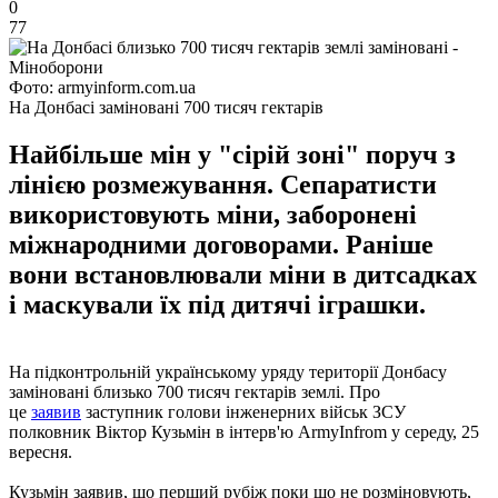
0
77
Фото: armyinform.com.ua
На Донбасі заміновані 700 тисяч гектарів
Найбільше мін у "сірій зоні" поруч з
лінією розмежування. Сепаратисти
використовують міни, заборонені
міжнародними договорами. Раніше
вони встановлювали міни в дитсадках
і маскували їх під дитячі іграшки.
На підконтрольній українському уряду території Донбасу
заміновані близько 700 тисяч гектарів землі. Про
це
заявив
заступник голови інженерних військ ЗСУ
полковник Віктор Кузьмін в інтерв'ю ArmyInfrom у середу, 25
вересня.
Кузьмін заявив, що перший рубіж поки що не розміновують,