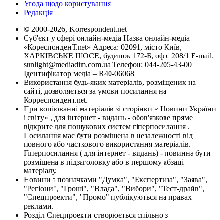
Угода щодо користування
Редакція
© 2000-2026, Korrespondent.net
Суб'єкт у сфері онлайн-медіа Назва онлайн-медіа –
«КореспонденТ.net» Адреса: 02091, місто Київ,
ХАРКІВСЬКЕ ШОСЕ, будинок 172-Б, офіс 208/1 E-mail:
sunlight@mediadim.com.ua
Телефон: 044-205-43-00
Ідентифікатор медіа – R40-06068
Використання будь-яких матеріалів, розміщених на
сайті, дозволяється за умови посилання на
Корреспондент.net.
При копіюванні матеріалів зі сторінки « Новини України
і світу» , для інтернет - видань - обов'язкове пряме
відкрите для пошукових систем гіперпосилання .
Посилання має бути розміщена в незалежності від
повного або часткового використання матеріалів.
Гіперпосилання ( для інтернет - видань) - повинна бути
розміщена в підзаголовку або в першому абзаці
матеріалу.
Новини з позначками "Думка", "Експертиза", "Заява",
"Регіони", "Гроші", "Влада", "Вибори", "Тест-драйв",
"Спецпроекти", "Промо" публікуються на правах
реклами.
Розділ Спецпроекти створюється спільно з