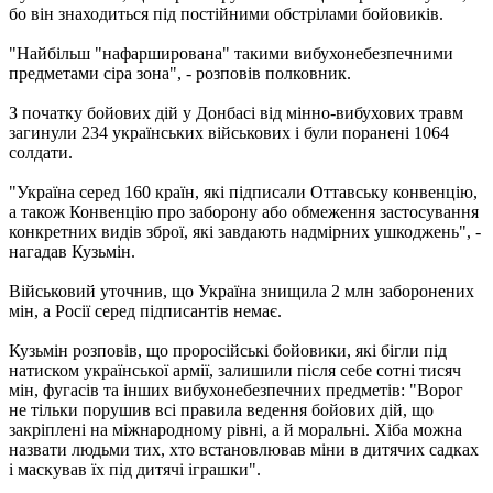
бо він знаходиться під постійними обстрілами бойовиків.
"Найбільш "нафарширована" такими вибухонебезпечними
предметами сіра зона", - розповів полковник.
З початку бойових дій у Донбасі від мінно-вибухових травм
загинули 234 українських військових і були поранені 1064
солдати.
"Україна серед 160 країн, які підписали Оттавську конвенцію,
а також Конвенцію про заборону або обмеження застосування
конкретних видів зброї, які завдають надмірних ушкоджень", -
нагадав Кузьмін.
Військовий уточнив, що Україна знищила 2 млн заборонених
мін, а Росії серед підписантів немає.
Кузьмін розповів, що проросійські бойовики, які бігли під
натиском української армії, залишили після себе сотні тисяч
мін, фугасів та інших вибухонебезпечних предметів: "Ворог
не тільки порушив всі правила ведення бойових дій, що
закріплені на міжнародному рівні, а й моральні. Хіба можна
назвати людьми тих, хто встановлював міни в дитячих садках
і маскував їх під дитячі іграшки".