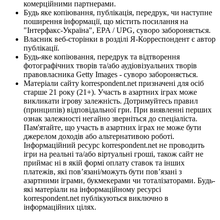
комерційними партнерами.
Будь яке копіювання, публікація, передрук, чи наступне
поширення інформації, що містить посилання на
"Інтерфакс-Україна", EPA / UPG, суворо забороняється.
Власник веб-сторінки в розділі Я-Корреспондент є автор
публікації.
Будь-яке копіювання, передрук та відтворення
фотографічних творів та/або аудіовізуальних творів
правовласника Getty Images - суворо забороняється.
Матеріали сайту korrespondent.net призначені для осіб
старше 21 року (21+). Участь в азартних іграх може
викликати ігрову залежність. Дотримуйтесь правил
(принципів) відповідальної гри. При виявленні перших
ознак залежності негайно зверніться до спеціаліста.
Пам'ятайте, що участь в азартних іграх не може бути
джерелом доходів або альтернативою роботі.
Інформаційний ресурс korrespondent.net не проводить
ігри на реальні та/або віртуальні гроші, також сайт не
приймає ні в якій формі оплату ставок та інших
платежів, які пов’язані/можуть бути пов’язані з
азартними іграми, букмекерами чи тоталізаторами. Будь-
які матеріали на інформаційному ресурсі
korrespondent.net публікуються виключно в
інформаційних цілях.