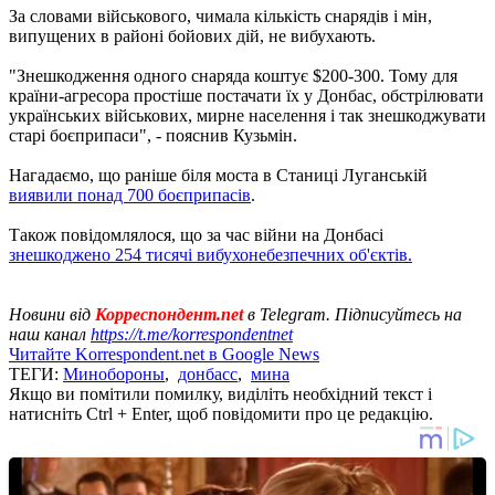
За словами військового, чимала кількість снарядів і мін,
випущених в районі бойових дій, не вибухають.
"Знешкодження одного снаряда коштує $200-300. Тому для
країни-агресора простіше постачати їх у Донбас, обстрілювати
українських військових, мирне населення і так знешкоджувати
старі боєприпаси", - пояснив Кузьмін.
Нагадаємо, що раніше біля моста в Станиці Луганській
виявили понад 700 боєприпасів
.
Також повідомлялося, що за час війни на Донбасі
знешкоджено 254 тисячі вибухонебезпечних об'єктів.
Новини від
Корреспондент.net
в Telegram. Підписуйтесь на
наш канал
https://t.me/korrespondentnet
Читайте Korrespondent.net в Google News
ТЕГИ:
Минобороны
,
донбасс
,
мина
Якщо ви помітили помилку, виділіть необхідний текст і
натисніть Ctrl + Enter, щоб повідомити про це редакцію.