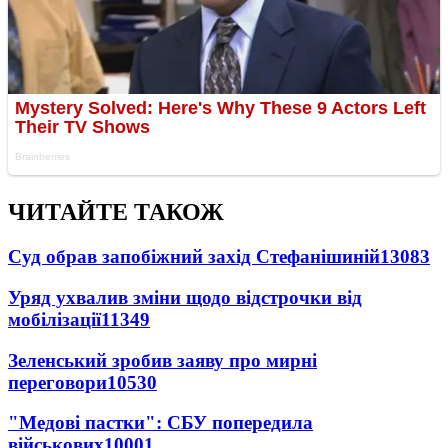
ЧИТАЙТЕ ТАКОЖ
Суд обрав запобіжний захід Стефанішиній
13083
Уряд ухвалив зміни щодо відстрочки від
мобілізації
11349
Зеленський зробив заяву про мирні
переговори
10530
"Медові пастки": СБУ попередила
військових
10001