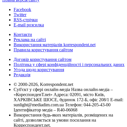
Facebook
Twitter
RSS-стрічки
E-mail розсилка
Контакти
Реклама на сайті
Використання матеріалів korrespondent.net
Правила користування сайтом
Договір користування сайтом
Політика у сфері конфіденційності і персональних даних
Угода щодо користування
Редакція
© 2000-2026, Korrespondent.net
Суб'єкт у сфері онлайн-медіа Назва онлайн-медіа –
«КореспонденТ.net» Адреса: 02091, місто Київ,
ХАРКІВСЬКЕ ШОСЕ, будинок 172-Б, офіс 208/1 E-mail:
sunlight@mediadim.com.ua
Телефон: 044-205-43-00
Ідентифікатор медіа – R40-06068
Використання будь-яких матеріалів, розміщених на
сайті, дозволяється за умови посилання на
Корреспондент.net.