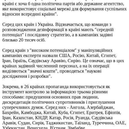
країні є хоча б одна політична партія або державне агентство,
яке використовує соціальні мережі для формування суспільних
відносин всередині країни".
Серед цих країн і Україна. Відзначається, що команди з
розповсюдження дезінформації в країні мають "середній
потенціал" і послідовну стратегію, а в кампаніях задіяні
близько 20 тисяч осіб.
Серед країн з "високим потенціалом" у маніпуляційних
кампаніях експерти назвали США, Росію, Китай, Єгипет,
Іран, Ізраїль, Саудівську Аравію, Сирію. Це означає, що в цих
країнах задіяний численний персонал, а на їх операції
виділяються "значні кошти", проводяться "наукові
дослідження і розробки".
Зокрема, в 26 країнах пропаганда використовується як
інструмент контролю за інформацією трьома різними
способами: придушення основних прав людини,
дискредитація політичних супротивників і приглушення
суперечливих думок. Серед них - Ангола, Азербайджан,
Бахрейн, Камбоджа, Китай, Куба, Єгипет, Еритрея, Ефіопія,
Іран, Казахстан, КНДР, Катар, Росія, Руанда, Саудівська
Аравія, Судан, Сирія, Таджикистан, Таїланд, Туреччина, ОАЕ,
Узбекистан, Венесуела, В'єтнам, Зімбабве.