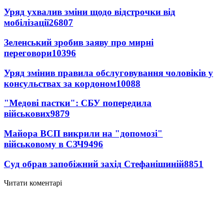
Уряд ухвалив зміни щодо відстрочки від
мобілізації
26807
Зеленський зробив заяву про мирні
переговори
10396
Уряд змінив правила обслуговування чоловіків у
консульствах за кордоном
10088
"Медові пастки": СБУ попередила
військових
9879
Майора ВСП викрили на "допомозі"
військовому в СЗЧ
9496
Суд обрав запобіжний захід Стефанішиній
8851
Читати коментарі