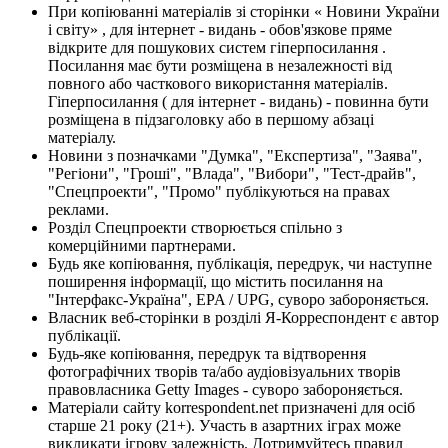
При копіюванні матеріалів зі сторінки « Новини України
і світу» , для інтернет - видань - обов'язкове пряме
відкрите для пошукових систем гіперпосилання .
Посилання має бути розміщена в незалежності від
повного або часткового використання матеріалів.
Гіперпосилання ( для інтернет - видань) - повинна бути
розміщена в підзаголовку або в першому абзаці
матеріалу.
Новини з позначками "Думка", "Експертиза", "Заява",
"Регіони", "Гроші", "Влада", "Вибори", "Тест-драйв",
"Спецпроекти", "Промо" публікуються на правах
реклами.
Розділ Спецпроекти створюється спільно з
комерційними партнерами.
Будь яке копіювання, публікація, передрук, чи наступне
поширення інформації, що містить посилання на
"Інтерфакс-Україна", EPA / UPG, суворо забороняється.
Власник веб-сторінки в розділі Я-Корреспондент є автор
публікації.
Будь-яке копіювання, передрук та відтворення
фотографічних творів та/або аудіовізуальних творів
правовласника Getty Images - суворо забороняється.
Матеріали сайту korrespondent.net призначені для осіб
старше 21 року (21+). Участь в азартних іграх може
викликати ігрову залежність. Дотримуйтесь правил