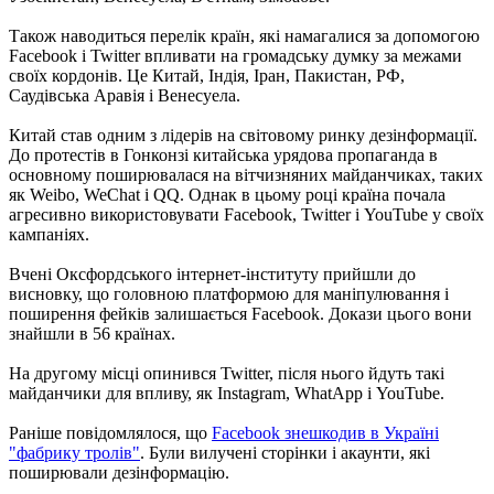
Також наводиться перелік країн, які намагалися за допомогою
Facebook і Twitter впливати на громадську думку за межами
своїх кордонів. Це Китай, Індія, Іран, Пакистан, РФ,
Саудівська Аравія і Венесуела.
Китай став одним з лідерів на світовому ринку дезінформації.
До протестів в Гонконзі китайська урядова пропаганда в
основному поширювалася на вітчизняних майданчиках, таких
як Weibo, WeChat і QQ. Однак в цьому році країна почала
агресивно використовувати Facebook, Twitter і YouTube у своїх
кампаніях.
Вчені Оксфордського інтернет-інституту прийшли до
висновку, що головною платформою для маніпулювання і
поширення фейків залишається Facebook. Докази цього вони
знайшли в 56 країнах.
На другому місці опинився Twitter, після нього йдуть такі
майданчики для впливу, як Instagram, WhatApp і YouTube.
Раніше повідомлялося, що
Facebook знешкодив в Україні
"фабрику тролів"
. Були вилучені сторінки і акаунти, які
поширювали дезінформацію.