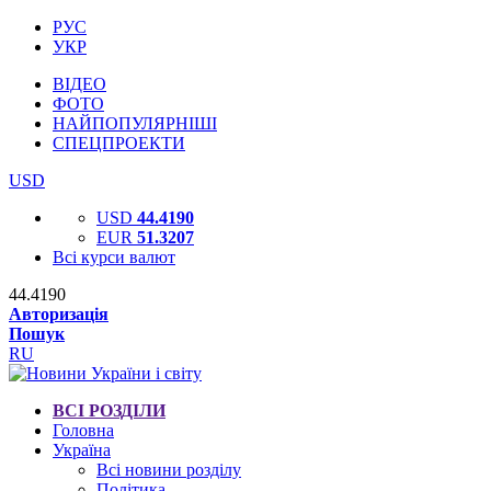
РУС
УКР
ВІДЕО
ФОТО
НАЙПОПУЛЯРНІШІ
СПЕЦПРОЕКТИ
USD
USD
44.4190
EUR
51.3207
Всі курси валют
44.4190
Авторизація
Пошук
RU
ВСІ РОЗДІЛИ
Головна
Україна
Всі новини розділу
Політика