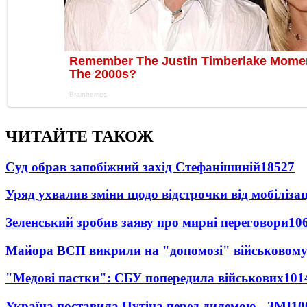
ЧИТАЙТЕ ТАКОЖ
Суд обрав запобіжний захід Стефанішиній
18527
Уряд ухвалив зміни щодо відстрочки від мобілізац
Зеленський зробив заяву про мирні переговори
10
Майора ВСП викрили на "допомозі" військовому
"Медові пастки": СБУ попередила військових
101
Україна поставила Путіна перед дилемою - ЗМІ
10