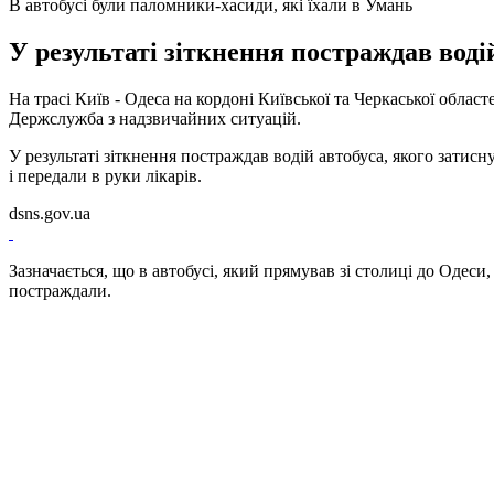
В автобусі були паломники-хасиди, які їхали в Умань
У результаті зіткнення постраждав водій
На трасі Київ - Одеса на кордоні Київської та Черкаської обла
Держслужба з надзвичайних ситуацій.
У результаті зіткнення постраждав водій автобуса, якого затис
і передали в руки лікарів.
dsns.gov.ua
Зазначається, що в автобусі, який прямував зі столиці до Одес
постраждали.