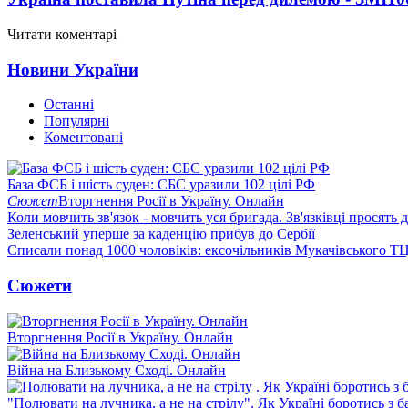
Читати коментарі
Новини України
Останні
Популярні
Коментовані
База ФСБ і шість суден: СБС уразили 102 цілі РФ
Сюжет
Вторгнення Росії в Україну. Онлайн
Коли мовчить зв'язок - мовчить уся бригада. Зв'язківці просять
Зеленський уперше за каденцію прибув до Сербії
Списали понад 1000 чоловіків: ексочільників Мукачівського Т
Сюжети
Вторгнення Росії в Україну. Онлайн
Війна на Близькому Сході. Онлайн
"Полювати на лучника, а не на стрілу". Як Україні боротись з 