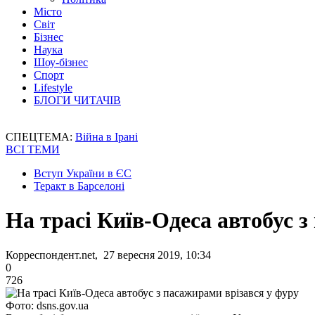
Місто
Світ
Бізнес
Наука
Шоу-бізнес
Спорт
Lifestyle
БЛОГИ ЧИТАЧІВ
СПЕЦТЕМА:
Війна в Ірані
ВСІ ТЕМИ
Вступ України в ЄС
Теракт в Барселоні
На трасі Київ-Одеса автобус з
Корреспондент.net, 27 вересня 2019, 10:34
0
726
Фото: dsns.gov.ua