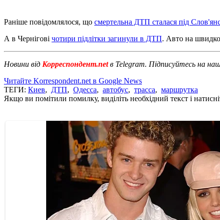
Раніше повідомлялося, що
смертельна ДТП сталася під Слов'ян
А в Чернігові
чотири підлітки загинули в ДТП
. Авто на швидкос
Новини від
Корреспондент.net
в Telegram. Підписуйтесь на на
Читайте Korrespondent.net в Google News
ТЕГИ:
Киев
,
ДТП
,
Одесса
,
автобус
,
трасса
,
маршрутка
Якщо ви помітили помилку, виділіть необхідний текст і натисніт