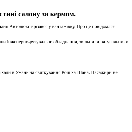
стині салону за кермом.
панії Автолюкс врізався у вантажівку. Про це повідомляє
вавши інженерно-рятувальне обладнання, звільнили рятувальники
кі їхали в Умань на святкування Рош ха-Шана. Пасажири не