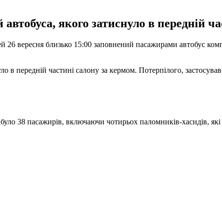
 автобуса, якого затиснуло в передній ча
стей 26 вересня близько 15:00 заповнений пасажирами автобус ком
нуло в передній частині салону за кермом. Потерпілого, застосу
и, було 38 пасажирів, включаючи чотирьох паломників-хасидів, я