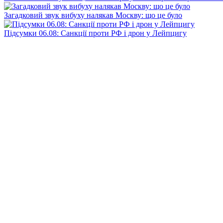
Загадковий звук вибуху налякав Москву: що це було
Підсумки 06.08: Санкції проти РФ і дрон у Лейпцигу