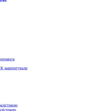
 допомоги
ЦК заарештували
балістикою