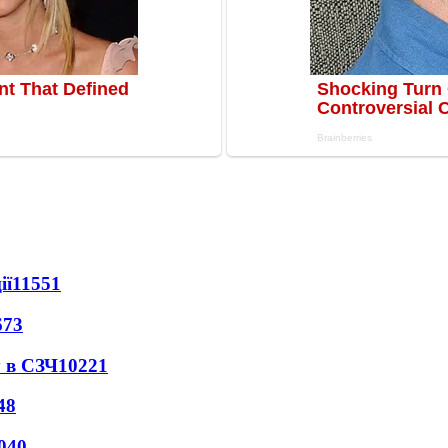
ії
11551
673
 в СЗЧ
10221
48
040