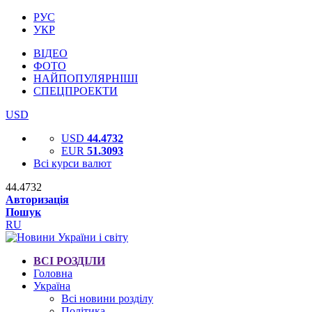
РУС
УКР
ВІДЕО
ФОТО
НАЙПОПУЛЯРНІШІ
СПЕЦПРОЕКТИ
USD
USD
44.4732
EUR
51.3093
Всі курси валют
44.4732
Авторизація
Пошук
RU
ВСІ РОЗДІЛИ
Головна
Україна
Всі новини розділу
Політика