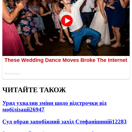
ЧИТАЙТЕ ТАКОЖ
Уряд ухвалив зміни щодо відстрочки від
мобілізації
26947
Суд обрав запобіжний захід Стефанішиній
12283