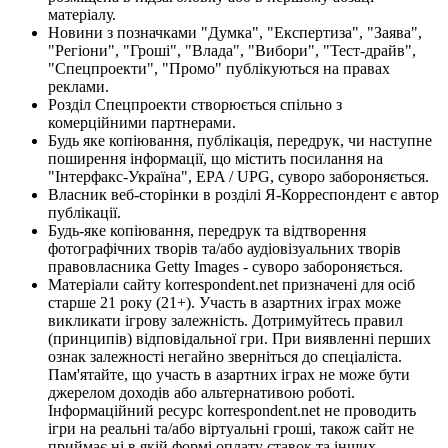
матеріалу.
Новини з позначками "Думка", "Експертиза", "Заява",
"Регіони", "Гроші", "Влада", "Вибори", "Тест-драйв",
"Спецпроекти", "Промо" публікуються на правах
реклами.
Розділ Спецпроекти створюється спільно з
комерційними партнерами.
Будь яке копіювання, публікація, передрук, чи наступне
поширення інформації, що містить посилання на
"Інтерфакс-Україна", EPA / UPG, суворо забороняється.
Власник веб-сторінки в розділі Я-Корреспондент є автор
публікації.
Будь-яке копіювання, передрук та відтворення
фотографічних творів та/або аудіовізуальних творів
правовласника Getty Images - суворо забороняється.
Матеріали сайту korrespondent.net призначені для осіб
старше 21 року (21+). Участь в азартних іграх може
викликати ігрову залежність. Дотримуйтесь правил
(принципів) відповідальної гри. При виявленні перших
ознак залежності негайно зверніться до спеціаліста.
Пам'ятайте, що участь в азартних іграх не може бути
джерелом доходів або альтернативою роботі.
Інформаційний ресурс korrespondent.net не проводить
ігри на реальні та/або віртуальні гроші, також сайт не
приймає ні в якій формі оплату ставок та інших