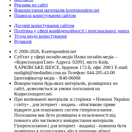
Реклама на сайті
Використання матеріалів korrespondent.net
Правила користування сайтом
Договір користування сайтом
Політика у сфері конфіденційності і персональних даних
Угода щодо користування
Редакція
© 2000-2026, Korrespondent.net
Суб'єкт у сфері онлайн-медіа Назва онлайн-медіа –
«КореспонденТ.net» Адреса: 02091, місто Київ,
ХАРКІВСЬКЕ ШОСЕ, будинок 172-Б, офіс 208/1 E-mail:
sunlight@mediadim.com.ua
Телефон: 044-205-43-00
Ідентифікатор медіа – R40-06068
Використання будь-яких матеріалів, розміщених на
сайті, дозволяється за умови посилання на
Корреспондент.net.
При копіюванні матеріалів зі сторінки « Новини України
і світу» , для інтернет - видань - обов'язкове пряме
відкрите для пошукових систем гіперпосилання .
Посилання має бути розміщена в незалежності від
повного або часткового використання матеріалів.
Гіперпосилання ( для інтернет - видань) - повинна бути
розміщена в підзаголовку або в першому абзаці