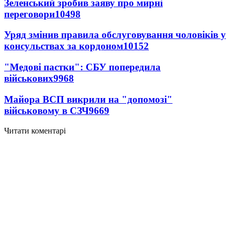
Зеленський зробив заяву про мирні
переговори
10498
Уряд змінив правила обслуговування чоловіків у
консульствах за кордоном
10152
"Медові пастки": СБУ попередила
військових
9968
Майора ВСП викрили на "допомозі"
військовому в СЗЧ
9669
Читати коментарі