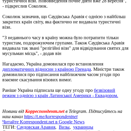
туристичної візи. Нововведення почне діяти вже 28 вересня",
- підкреслив Соколюк.
Соколюк зазначив, що Саудівська Аравія є однією з найбільш
закритих країн світу, яка фактично не видавала туристичні
візи.
"З недавнього часу в країну можна було потрапити тільки
туристам, подорожуючим групами. Також Саудівська Аравія
видавала так звані "релігійні візи" для відвідування святих для
мусульман місць", - додав він
Нагадаємо, Україна домовилася про встановлення
дипломатичних відносин з країною Гренада
. Міністри також
домовилися про підписання найближчим часом угоди про
взаємне скасування візових вимог.
Раніше Україна підписала ще одну угоду про
безвізовий
режим з однією з країн Латинської Америки - Еквадором.
Новини від
Корреспондент.net
в Telegram. Підписуйтесь на
наш канал
https://t.me/korrespondentnet
Читайте Korrespondent.net в Google News
ТЕГИ:
Саудовская Аравия
,
Визы
,
украинцы