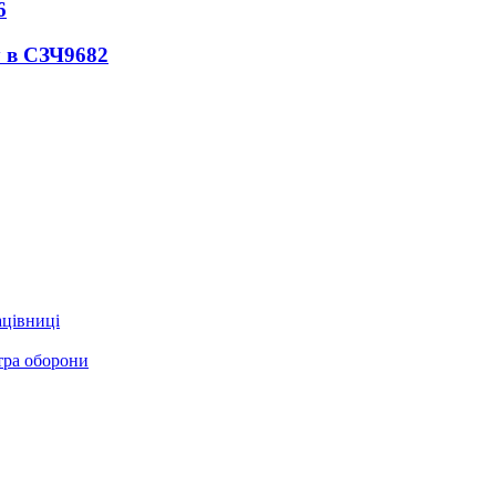
6
 в СЗЧ
9682
ацівниці
стра оборони