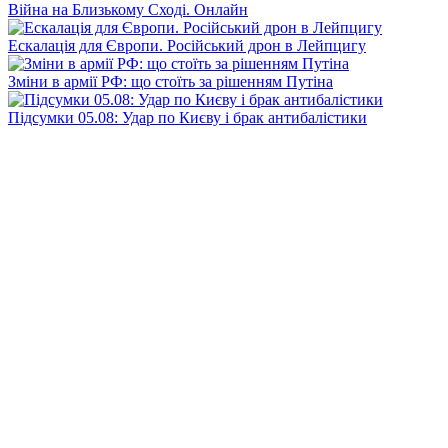
Війна на Близькому Сході. Онлайн
Ескалація для Європи. Російський дрон в Лейпцигу
Зміни в армії РФ: що стоїть за рішенням Путіна
Підсумки 05.08: Удар по Києву і брак антибалістики