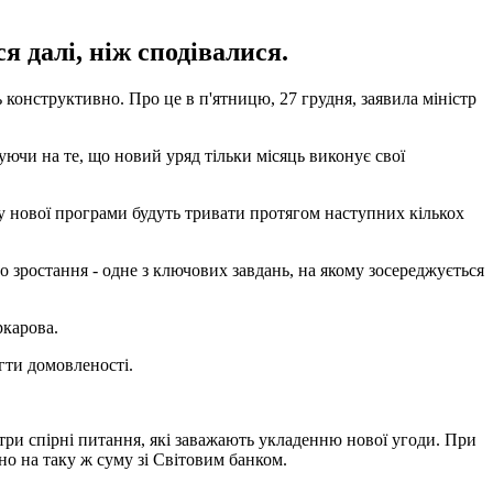
я далі, ніж сподівалися.
нструктивно. Про це в п'ятницю, 27 грудня, заявила міністр
уючи на те, що новий уряд тільки місяць виконує свої
тку нової програми будуть тривати протягом наступних кількох
 зростання - одне з ключових завдань, на якому зосереджується
ркарова.
гти домовленості.
три спірні питання, які заважають укладенню нової угоди. При
о на таку ж суму зі Світовим банком.