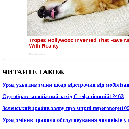
ЧИТАЙТЕ ТАКОЖ
Уряд ухвалив зміни щодо відстрочки від мобілізац
Суд обрав запобіжний захід Стефанішиній
12463
Зеленський зробив заяву про мирні переговори
10
Уряд змінив правила обслуговування чоловіків у