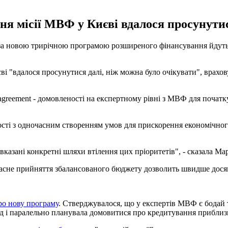
ня місії МВФ у Києві вдалося просунутис
новою трирічною програмою розширеного фінансування йдуть ко
ві "вдалося просунутися далі, ніж можна було очікувати", врахов
el agreement - домовленості на експертному рівні з МВФ для поча
сті з одночасним створенням умов для прискорення економічного
вказані конкретні шляхи втілення цих пріоритетів", - сказала Ма
єчасне прийняття збалансованого бюджету дозволить швидше дося
ро нову програму
. Стверджувалося, що у експертів МВФ є бодай 
д і паралельно планувала домовитися про кредитування приблизн