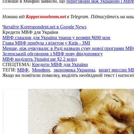
Пізніше в Мінфіні заявили, що
переговори між Україною і МВФ
Новини від
Корреспондент.net
в Telegram. Підписуйтесь на на
Читайте Korrespondent.net в Google News
Кредити МВФ для України
МВФ схвалив для України транш у розмірі $690 млн
Глава МВФ прибула з візитом у Київ - ЗМІ
Менше, ніж очікували: в Раді назвали суму нової програми М
Зеленський обговорив з МВФ нову фіндопомогу
МВФ виділить Україні ще $2,2 млрд
СПЕЦТЕМА:
Кредити МВФ для України
ТЕГИ:
МВФ
,
Минфин
,
экономика Украины
,
визит миссии М
Якщо ви помітили помилку, виділіть необхідний текст і натисніт