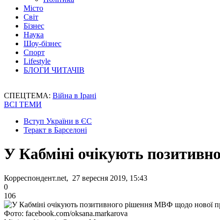
Місто
Світ
Бізнес
Наука
Шоу-бізнес
Спорт
Lifestyle
БЛОГИ ЧИТАЧІВ
СПЕЦТЕМА:
Війна в Ірані
ВСІ ТЕМИ
Вступ України в ЄС
Теракт в Барселоні
У Кабміні очікують позитивн
Корреспондент.net, 27 вересня 2019, 15:43
0
106
Фото: facebook.com/oksana.markarova