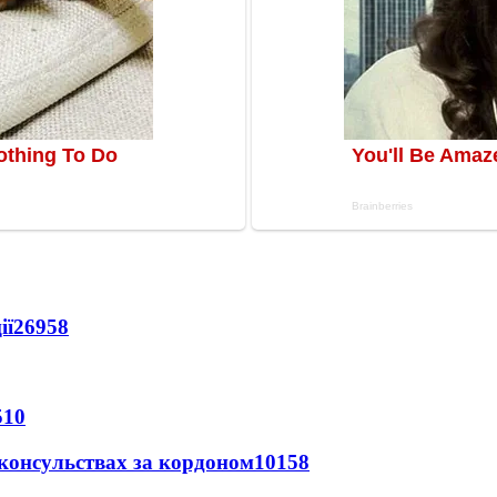
ії
26958
510
 консульствах за кордоном
10158