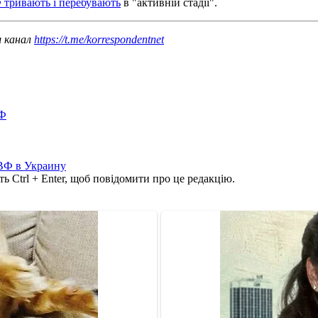
 тривають і перебувають
в "активній стадії".
ш канал
https://t.me/korrespondentnet
ВФ
ВФ в Украину
ь Ctrl + Enter, щоб повідомити про це редакцію.