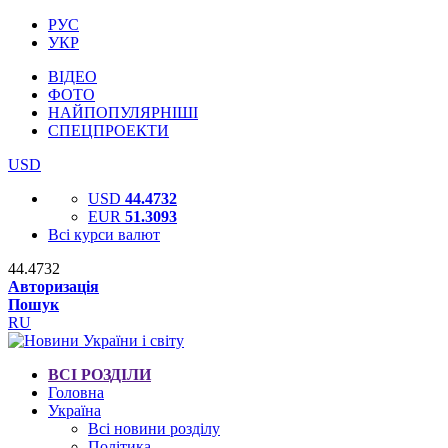
РУС
УКР
ВІДЕО
ФОТО
НАЙПОПУЛЯРНІШІ
СПЕЦПРОЕКТИ
USD
USD
44.4732
EUR
51.3093
Всі курси валют
44.4732
Авторизація
Пошук
RU
ВСІ РОЗДІЛИ
Головна
Україна
Всі новини розділу
Політика