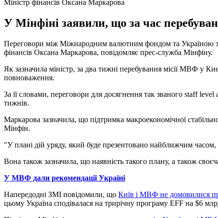
Міністр фінансів Оксана Маркарова
У Мінфіні заявили, що за час перебуван
Переговори між Міжнародним валютним фондом та Україною за 
фінансів Оксана Маркарова, повідомляє прес-служба Мінфіну.
Як зазначила міністр, за два тижні перебування місії МВФ у Киє
повноваження.
За її словами, переговори для досягнення так званого staff lev
тижнів.
Маркарова зазначила, що підтримка макроекономічної стабільно
Мінфін.
"У плані дій уряду, який буде презентовано найближчим часом, 
Вона також зазначила, що наявність такого плану, а також сво
У МВФ дали рекомендації Україні
Напередодні ЗМІ повідомили, що
Київ і МВФ не домовилися п
цьому Україна сподівалася на трирічну програму EFF на $6 млр