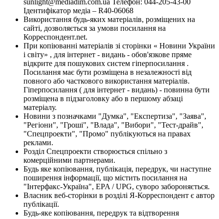
sunlight@mediadim.com.ua
Телефон: 044-205-43-00
Ідентифікатор медіа – R40-06068
Використання будь-яких матеріалів, розміщених на
сайті, дозволяється за умови посилання на
Корреспондент.net.
При копіюванні матеріалів зі сторінки « Новини України
і світу» , для інтернет - видань - обов'язкове пряме
відкрите для пошукових систем гіперпосилання .
Посилання має бути розміщена в незалежності від
повного або часткового використання матеріалів.
Гіперпосилання ( для інтернет - видань) - повинна бути
розміщена в підзаголовку або в першому абзаці
матеріалу.
Новини з позначками "Думка", "Експертиза", "Заява",
"Регіони", "Гроші", "Влада", "Вибори", "Тест-драйв",
"Спецпроекти", "Промо" публікуються на правах
реклами.
Розділ Спецпроекти створюється спільно з
комерційними партнерами.
Будь яке копіювання, публікація, передрук, чи наступне
поширення інформації, що містить посилання на
"Інтерфакс-Україна", EPA / UPG, суворо забороняється.
Власник веб-сторінки в розділі Я-Корреспондент є автор
публікації.
Будь-яке копіювання, передрук та відтворення