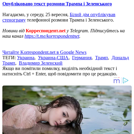
Опубліковано текст розмови Трампа і Зеленського
Нагадаємо, у середу, 25 вересня,
Білий дім опублікував
стенограму
телефонної розмови Трампа і Зеленського.
Новини від
Корреспондент.net
у Telegram. Підписуйтесь на
наш канал
https://t.me/korrespondentnet
.
Читайте Korrespondent.net в Google News
ТЕГИ:
Украина
,
Украина-США
,
Германия
,
Трамп
,
Дональд
Трамп
,
Владимир Зеленский
Якщо ви помітили помилку, виділіть необхідний текст і
натисніть Ctrl + Enter, щоб повідомити про це редакцію.