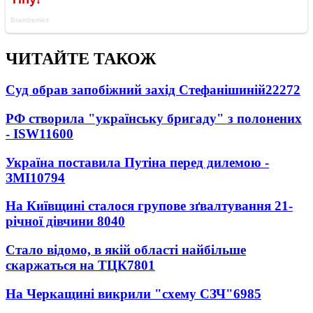
ЧИТАЙТЕ ТАКОЖ
Суд обрав запобіжний захід Стефанішиній
22272
РФ створила "українську бригаду" з полонених
- ISW
11600
Україна поставила Путіна перед дилемою -
ЗМІ
10794
На Київщині сталося групове зґвалтування 21-
річної дівчини
8040
Стало відомо, в якій області найбільше
скаржаться на ТЦК
7801
На Черкащині викрили "схему СЗЧ"
6985