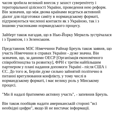
часом зробила великий внесок у захист суверенітету і
територіальної цілісності України, проведення нею реформ.
Він зазначив, що між двома країнами ведеться активний
діалог для підготовки саміту в нормандському форматі,
підтримуються численні контакти як з Україною, так і з
іншими учасниками нормандського процесу.
Зайберт також нагадав, що в Нью-Йорку Меркель зустрічалася
і з Трампом, і з Зеленським.
Представник МЗС Німеччини Райнар Бреуль також заявив, що
участь Німеччини в справах України - дуже значна. Він
зазначив, що, за даними ОЕСР [Організація економічного
співробітництва та розвитку], ФРН є третім найбільшим
партнером у плані надання допомоги Україні - після США і
ЄС. До того ж, Берлін дуже сильно зайнятий політично в
питанні врегулювання конфлікту, у тому числі в
нормандському форматі, і має велику роль у Мінському
процесі.
"Ми й надалі братимемо активну участь", - запевнив Бреуль.
Він також пообіцяв надати американській стороні "всі
необхідні цифри", якщо їй не вистачає інформації.