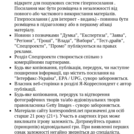
відкрите для пошукових систем гіперпосилання .
Посилання має бути розміщена в незалежності від
повного або часткового використання матеріалів.
Гіперпосилання ( для інтернет - видань) - повинна бути
розміщена в підзаголовку або в першому абзаці
матеріалу.
Новини з позначками "Думка", "Експертиза", "Заява",
"Регіони", "Гроші", "Влада", "Вибори", "Тест-драйв",
"Спецпроекти", "Промо" публікуються на правах
реклами.
Розділ Спецпроекти створюється спільно з
комерційними партнерами.
Будь яке копіювання, публікація, передрук, чи наступне
поширення інформації, що містить посилання на
"Інтерфакс-Україна", EPA / UPG, суворо забороняється.
Власник веб-сторінки в розділі Я-Корреспондент є автор
публікації.
Будь-яке копіювання, передрук та відтворення
фотографічних творів та/або аудіовізуальних творів
правовласника Getty Images - суворо забороняється.
Матеріали сайту korrespondent.net призначені для осіб
старше 21 року (21+). Участь в азартних іграх може
викликати ігрову залежність. Дотримуйтесь правил
(принципів) відповідальної гри. При виявленні перших
ознак залежності негайно зверніться до спеціаліста.