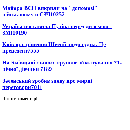
Майора ВСП викрили на "допомозі"
військовому в СЗЧ
10252
Україна поставила Путіна перед дилемою -
ЗМІ
10190
Київ про рішення Швеції щодо судна: Це
прецедент
7555
На Київщині сталося групове зґвалтування 21-
річної дівчини
7189
Зеленський зробив заяву про мирні
переговори
7011
Читати коментарі