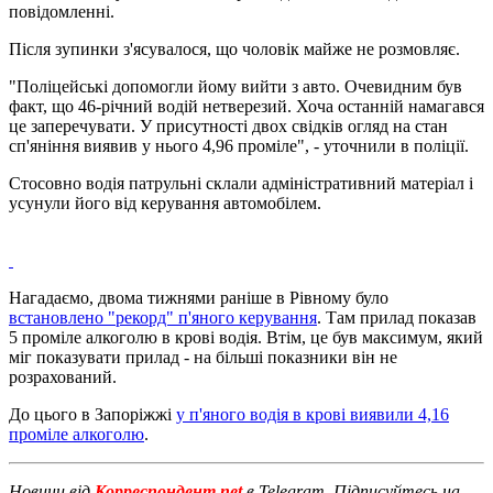
повідомленні.
Після зупинки з'ясувалося, що чоловік майже не розмовляє.
"Поліцейські допомогли йому вийти з авто. Очевидним був
факт, що 46-річний водій нетверезий. Хоча останній намагався
це заперечувати. У присутності двох свідків огляд на стан
сп'яніння виявив у нього 4,96 проміле", - уточнили в поліції.
Стосовно водія патрульні склали адміністративний матеріал і
усунули його від керування автомобілем.
Нагадаємо, двома тижнями раніше в Рівному було
встановлено "рекорд" п'яного керування
. Там прилад показав
5 проміле алкоголю в крові водія. Втім, це був максимум, який
міг показувати прилад - на більші показники він не
розрахований.
До цього в Запоріжжі
у п'яного водія в крові виявили 4,16
проміле алкоголю
.
Новини від
Корреспондент.net
в Telegram. Підписуйтесь на