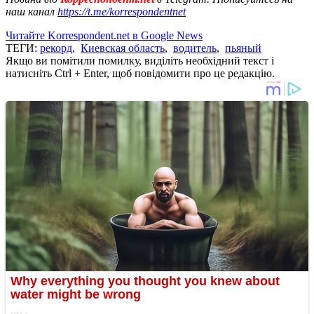
наш канал
https://t.me/korrespondentnet
Читайте Korrespondent.net в Google News
ТЕГИ:
рекорд
,
Киевская область
,
водитель
,
пьяный
Якщо ви помітили помилку, виділіть необхідний текст і
натисніть Ctrl + Enter, щоб повідомити про це редакцію.