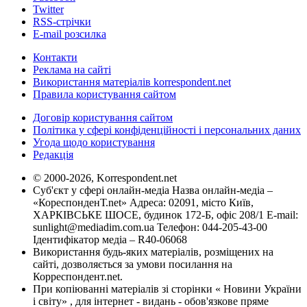
Twitter
RSS-стрічки
E-mail розсилка
Контакти
Реклама на сайті
Використання матеріалів korrespondent.net
Правила користування сайтом
Договір користування сайтом
Політика у сфері конфіденційності і персональних даних
Угода щодо користування
Редакція
© 2000-2026, Korrespondent.net
Суб'єкт у сфері онлайн-медіа Назва онлайн-медіа –
«КореспонденТ.net» Адреса: 02091, місто Київ,
ХАРКІВСЬКЕ ШОСЕ, будинок 172-Б, офіс 208/1 E-mail:
sunlight@mediadim.com.ua
Телефон: 044-205-43-00
Ідентифікатор медіа – R40-06068
Використання будь-яких матеріалів, розміщених на
сайті, дозволяється за умови посилання на
Корреспондент.net.
При копіюванні матеріалів зі сторінки « Новини України
і світу» , для інтернет - видань - обов'язкове пряме