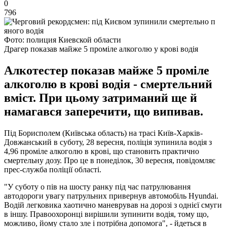
0
796
Фото: полиция Киевской области
Драгер показав майже 5 проміле алкоголю у крові водія
Алкотестер показав майже 5 проміле
алкоголю в крові водія - смертельний
вміст. При цьому затриманий ще й
намагався заперечити, що випивав.
Під Борисполем (Київська область) на трасі Київ-Харків-
Довжанський в суботу, 28 вересня, поліція зупинила водія з
4,96 проміле алкоголю в крові, що становить практично
смертельну дозу. Про це в понеділок, 30 вересня, повідомляє
прес-служба поліції області.
"У суботу о пів на шосту ранку під час патрулювання
автодороги увагу патрульних привернув автомобіль Hyundai.
Водій легковика хаотично маневрував на дорозі з однієї смуги
в іншу. Правоохоронці вирішили зупинити водія, тому що,
можливо, йому стало зле і потрібна допомога", - йдеться в