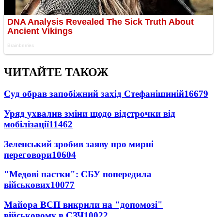
ЧИТАЙТЕ ТАКОЖ
Суд обрав запобіжний захід Стефанішиній
16679
Уряд ухвалив зміни щодо відстрочки від
мобілізації
11462
Зеленський зробив заяву про мирні
переговори
10604
"Медові пастки": СБУ попередила
військових
10077
Майора ВСП викрили на "допомозі"
військовому в СЗЧ
10022