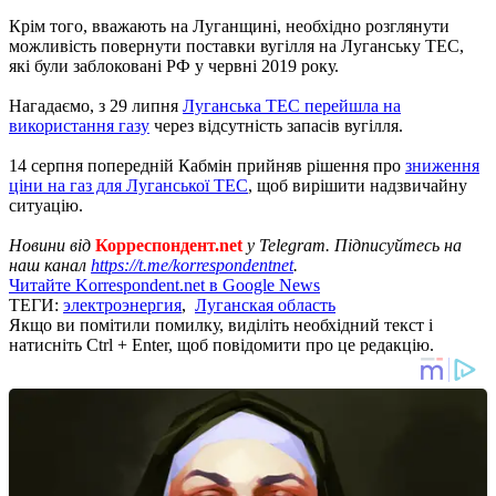
Крім того, вважають на Луганщині, необхідно розглянути
можливість повернути поставки вугілля на Луганську ТЕС,
які були заблоковані РФ у червні 2019 року.
Нагадаємо, з 29 липня
Луганська ТЕС перейшла на
використання газу
через відсутність запасів вугілля.
14 серпня попередній Кабмін прийняв рішення про
зниження
ціни на газ для Луганської ТЕС
, щоб вирішити надзвичайну
ситуацію.
Новини від
Корреспондент.net
у Telegram. Підписуйтесь на
наш канал
https://t.me/korrespondentnet
.
Читайте Korrespondent.net в Google News
ТЕГИ:
электроэнергия
,
Луганская область
Якщо ви помітили помилку, виділіть необхідний текст і
натисніть Ctrl + Enter, щоб повідомити про це редакцію.