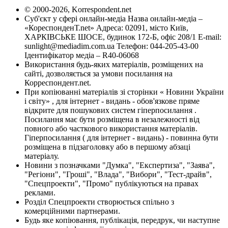
© 2000-2026, Korrespondent.net
Суб'єкт у сфері онлайн-медіа Назва онлайн-медіа –
«КореспонденТ.net» Адреса: 02091, місто Київ,
ХАРКІВСЬКЕ ШОСЕ, будинок 172-Б, офіс 208/1 E-mail:
sunlight@mediadim.com.ua
Телефон: 044-205-43-00
Ідентифікатор медіа – R40-06068
Використання будь-яких матеріалів, розміщених на
сайті, дозволяється за умови посилання на
Корреспондент.net.
При копіюванні матеріалів зі сторінки « Новини України
і світу» , для інтернет - видань - обов'язкове пряме
відкрите для пошукових систем гіперпосилання .
Посилання має бути розміщена в незалежності від
повного або часткового використання матеріалів.
Гіперпосилання ( для інтернет - видань) - повинна бути
розміщена в підзаголовку або в першому абзаці
матеріалу.
Новини з позначками "Думка", "Експертиза", "Заява",
"Регіони", "Гроші", "Влада", "Вибори", "Тест-драйв",
"Спецпроекти", "Промо" публікуються на правах
реклами.
Розділ Спецпроекти створюється спільно з
комерційними партнерами.
Будь яке копіювання, публікація, передрук, чи наступне