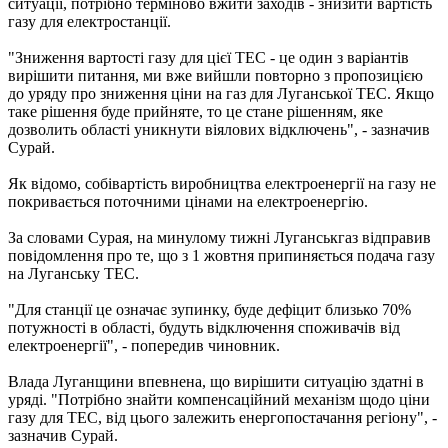
ситуації, потрібно терміново вжити заходів - знизити вартість
газу для електростанції.
"Зниження вартості газу для цієї ТЕС - це один з варіантів
вирішити питання, ми вже вийшли повторно з пропозицією
до уряду про зниження ціни на газ для Луганської ТЕС. Якщо
таке рішення буде прийняте, то це стане рішенням, яке
дозволить області уникнути віялових відключень", - зазначив
Сурай.
Як відомо, собівартість виробництва електроенергії на газу не
покривається поточними цінами на електроенергію.
За словами Сурая, на минулому тижні Луганськгаз відправив
повідомлення про те, що з 1 жовтня припиняється подача газу
на Луганську ТЕС.
"Для станції це означає зупинку, буде дефіцит близько 70%
потужності в області, будуть відключення споживачів від
електроенергії", - попередив чиновник.
Влада Луганщини впевнена, що вирішити ситуацію здатні в
уряді. "Потрібно знайти компенсаційний механізм щодо ціни
газу для ТЕС, від цього залежить енергопостачання регіону", -
зазначив Сурай.