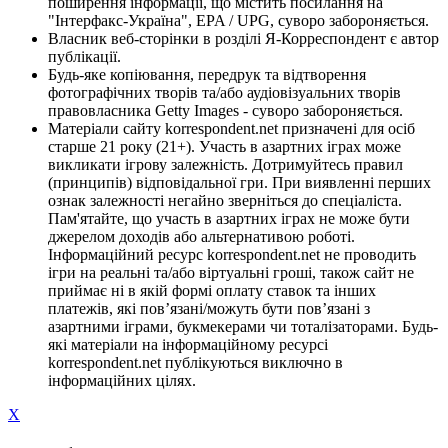
поширення інформації, що містить посилання на
"Інтерфакс-Україна", EPA / UPG, суворо забороняється.
Власник веб-сторінки в розділі Я-Корреспондент є автор
публікації.
Будь-яке копіювання, передрук та відтворення
фотографічних творів та/або аудіовізуальних творів
правовласника Getty Images - суворо забороняється.
Матеріали сайту korrespondent.net призначені для осіб
старше 21 року (21+). Участь в азартних іграх може
викликати ігрову залежність. Дотримуйтесь правил
(принципів) відповідальної гри. При виявленні перших
ознак залежності негайно зверніться до спеціаліста.
Пам'ятайте, що участь в азартних іграх не може бути
джерелом доходів або альтернативою роботі.
Інформаційний ресурс korrespondent.net не проводить
ігри на реальні та/або віртуальні гроші, також сайт не
приймає ні в якій формі оплату ставок та інших
платежів, які пов’язані/можуть бути пов’язані з
азартними іграми, букмекерами чи тоталізаторами. Будь-
які матеріали на інформаційному ресурсі
korrespondent.net публікуються виключно в
інформаційних цілях.
X